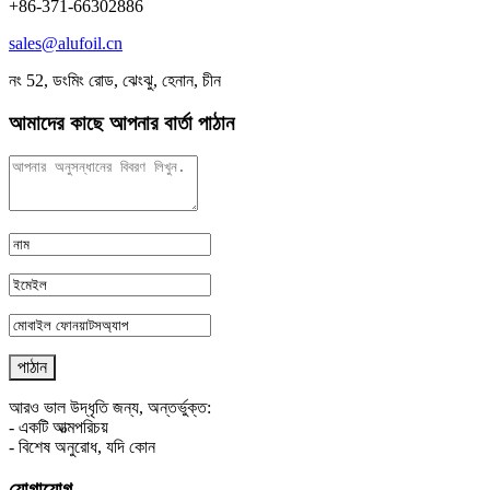
+86-371-66302886
sales@alufoil.cn
নং 52, ডংমিং রোড, ঝেংঝু, হেনান, চীন
আমাদের কাছে আপনার বার্তা পাঠান
আরও ভাল উদ্ধৃতি জন্য, অন্তর্ভুক্ত:
- একটি আত্মপরিচয়
- বিশেষ অনুরোধ, যদি কোন
যোগাযোগ