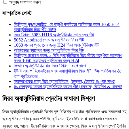
অনুবাদ সম্পাদনা করুন
সাম্প্রতিক পোস্ট
ব্রিলিয়ান্স পুনঃসংজ্ঞায়িত: এর বহুমুখী কমনীয়তা আবিষ্কার করুন 1050 H14
অ্যালুমিনিয়াম মিরর শীট মেটাল
মিরর ফিনিশ 5083 H116 অ্যালুমিনিয়াম স্থানান্তর শীট
5052 Anodized গোল্ড অ্যালুমিনিয়াম মিরর শীট
1060 হালকা প্যানেলের জন্য H24 মিরর অ্যালুমিনিয়াম শীট
আউটডোর ল্যাম্পের জন্য অ্যালুমিনিয়াম মিরর শীট
ব্রিলিয়ান্স উন্মোচন করুন: 2 মিমি অ্যালুমিনিয়াম মিরর শীটের বহুমুখীতা অন্বেষণ
করুন 1050 অত্যাশ্চর্য প্রতিফলন জন্য H24
কিভাবে অ্যালুমিনিয়াম বাফ মিরর ফিনিশ | ধাপে ধাপে
ইউভি ল্যাম্প রিফ্লেক্টরের জন্য অ্যালুমিনিয়াম মিরর শীট | উচ্চ প্রতিফলন &
তাপ প্রতিরোধের
ল্যাম্পশেডের জন্য মিরর অ্যালুমিনিয়াম | উজ্জ্বল, টেকসই & খরচ-সঞ্চয়
রঙ লেপযুক্ত আয়না অ্যালুমিনিয়াম কয়েল শীট | চকচকে, স্টাইলিশ & টেকসই
মিরর অ্যালুমিনিয়াম প্লেটের সাধারণ মিশ্রণ
মিরর অ্যালুমিনিয়াম প্লেটগুলি বিশেষ পৃষ্ঠ চিকিত্সার পরে উচ্চ প্রতিফলন এবং সমতলতা সহ
অ্যালুমিনিয়াম পণ্য (যেমন পলিশিং, ঘূর্ণায়মান, ইত্যাদি). তারা ব্যাপকভাবে প্রসাধন
ব্যবহৃত হয়, আলো, ইলেকট্রনিক্স এবং অন্যান্য ক্ষেত্র. মিরর অ্যালুমিনিয়াম প্লেট তৈরির