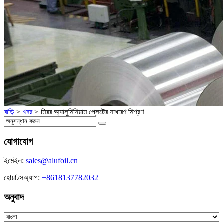
বাড়ি
>
খবর
>
মিরর অ্যালুমিনিয়াম প্লেটের সাধারণ মিশ্রণ
যোগাযোগ
ইমেইল:
sales@alufoil.cn
হোয়াটসঅ্যাপ:
+8618137782032
অনুবাদ