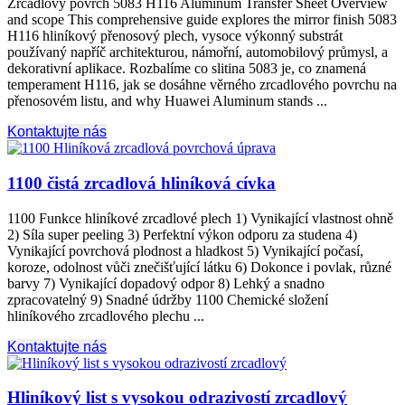
Zrcadlový povrch 5083
H116 Aluminum Transfer Sheet Overview
and scope This comprehensive guide explores the mirror finish
5083
H116 hliníkový přenosový plech, vysoce výkonný substrát
používaný napříč architekturou, námořní, automobilový průmysl, a
dekorativní aplikace. Rozbalíme co slitina 5083 je, co znamená
temperament H116, jak se dosáhne věrného zrcadlového povrchu na
přenosovém listu,
and why Huawei Aluminum stands
...
Kontaktujte nás
1100 čistá zrcadlová hliníková cívka
1100 Funkce hliníkové zrcadlové plech 1) Vynikající vlastnost ohně
2) Síla super peeling 3) Perfektní výkon odporu za studena 4)
Vynikající povrchová plodnost a hladkost 5) Vynikající počasí,
koroze, odolnost vůči znečišťující látku 6) Dokonce i povlak, různé
barvy 7) Vynikající dopadový odpor 8) Lehký a snadno
zpracovatelný 9) Snadné údržby 1100 Chemické složení
hliníkového zrcadlového plechu ...
Kontaktujte nás
Hliníkový list s vysokou odrazivostí zrcadlový