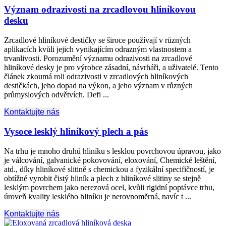
Význam odrazivosti na zrcadlovou hliníkovou
desku
Zrcadlové hliníkové destičky se široce používají v různých
aplikacích kvůli jejich vynikajícím odrazným vlastnostem a
trvanlivosti. Porozumění významu odrazivosti na zrcadlové
hliníkové desky je pro výrobce zásadní, návrháři, a uživatelé. Tento
článek zkoumá roli odrazivosti v zrcadlových hliníkových
destičkách, jeho dopad na výkon, a jeho význam v různých
průmyslových odvětvích. Defi ...
Kontaktujte nás
Vysoce lesklý hliníkový plech a pás
Na trhu je mnoho druhů hliníku s lesklou povrchovou úpravou, jako
je válcování, galvanické pokovování, eloxování, Chemické leštění,
atd., díky hliníkové slitině s chemickou a fyzikální specifičností, je
obtížné vyrobit čistý hliník a plech z hliníkové slitiny se stejně
lesklým povrchem jako nerezová ocel, kvůli rigidní poptávce trhu,
úroveň kvality lesklého hliníku je nerovnoměrná, navíc t ...
Kontaktujte nás