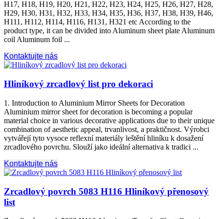
H17, H18, H19, H20, H21, H22, H23, H24, H25, H26, H27, H28,
H29, H30, H31, H32, H33, H34, H35, H36, H37, H38, H39, H46,
H111, H112, H114, H116, H131,
H321 etc According to the
product type
,
it can be divided into Aluminum sheet plate Aluminum
coil Aluminum foil
...
Kontaktujte nás
Hliníkový zrcadlový list pro dekoraci
1.
Introduction to Aluminium Mirror Sheets for Decoration
Aluminium mirror sheet for decoration is becoming a popular
material choice in various decorative applications due to their unique
combination of aesthetic appeal
, trvanlivost, a praktičnost. Výrobci
vytvářejí tyto vysoce reflexní materiály leštění hliníku k dosažení
zrcadlového povrchu. Slouží jako ideální alternativa k tradici ...
Kontaktujte nás
Zrcadlový povrch 5083 H116 Hliníkový přenosový
list