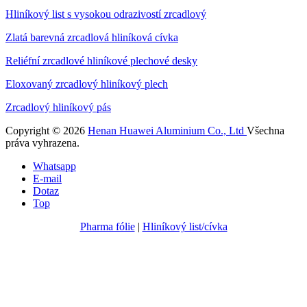
Hliníkový list s vysokou odrazivostí zrcadlový
Zlatá barevná zrcadlová hliníková cívka
Reliéfní zrcadlové hliníkové plechové desky
Eloxovaný zrcadlový hliníkový plech
Zrcadlový hliníkový pás
Copyright © 2026
Henan Huawei Aluminium Co., Ltd
Všechna
práva vyhrazena.
Whatsapp
E-mail
Dotaz
Top
Pharma fólie
|
Hliníkový list/cívka