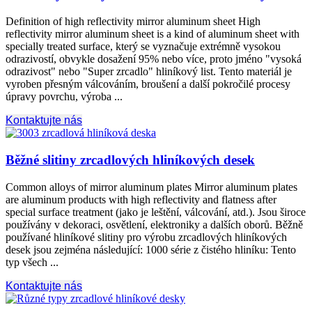
Definition of high reflectivity mirror aluminum sheet High
reflectivity mirror aluminum sheet is a kind of aluminum sheet with
specially treated surface
, který se vyznačuje extrémně vysokou
odrazivostí, obvykle dosažení 95% nebo více, proto jméno "vysoká
odrazivost" nebo "Super zrcadlo" hliníkový list. Tento materiál je
vyroben přesným válcováním, broušení a další pokročilé procesy
úpravy povrchu, výroba ...
Kontaktujte nás
Běžné slitiny zrcadlových hliníkových desek
Common alloys of mirror aluminum plates Mirror aluminum plates
are aluminum products with high reflectivity and flatness after
special surface treatment
(jako je leštění, válcování, atd.). Jsou široce
používány v dekoraci, osvětlení, elektroniky a dalších oborů. Běžně
používané hliníkové slitiny pro výrobu zrcadlových hliníkových
desek jsou zejména následující: 1000 série z čistého hliníku: Tento
typ všech ...
Kontaktujte nás