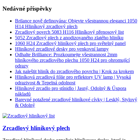
Nedávné příspěvky
Brilance nově definována: Objevte všestrannou eleganci 1050
H14 Hliníkový zrcadlový plech
Zrcadlový povrch 5083 H116 Hliníkový přenosový list
5052 Zrcadlový plech z anodizovaného zlatého hliníku
1060 H24 Zrcadlový hliníkový plech pro světelný panel
Hliníkové zrcadlové desky pro venkovní lampy
Odhalte Brilliance: Prozkoumejte všestrannost 2mm
hliníkového zrcadlového plechu 1050 H24 pro ohromující
odrazy
Jak naleštit hliník do zrcadlového povrchu | Krok za krokem
Hliníková zrcadlová fólie pro reflektory UV lamp | Vysoká
odrazivost & Tepelná odolnost
Hliníkové zrcadlo pro stínidlo | Jasný, Odolný & Úspora
nákladů
Barevné potažené zrcadlové hliníkové cívky | Lesklý, Stylový
& Odolný
Zrcadlový hliníkový plech