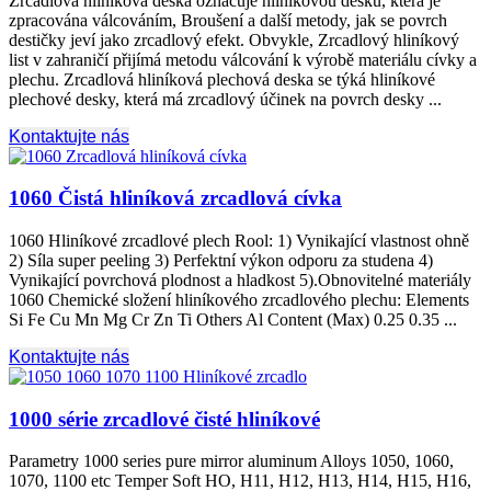
Zrcadlová hliníková deska označuje hliníkovou desku, která je
zpracována válcováním, Broušení a další metody, jak se povrch
destičky jeví jako zrcadlový efekt. Obvykle, Zrcadlový hliníkový
list v zahraničí přijímá metodu válcování k výrobě materiálu cívky a
plechu. Zrcadlová hliníková plechová deska se týká hliníkové
plechové desky, která má zrcadlový účinek na povrch desky ...
Kontaktujte nás
1060 Čistá hliníková zrcadlová cívka
1060 Hliníkové zrcadlové plech Rool: 1) Vynikající vlastnost ohně
2) Síla super peeling 3) Perfektní výkon odporu za studena 4)
Vynikající povrchová plodnost a hladkost 5).Obnovitelné materiály
1060 Chemické složení hliníkového zrcadlového plechu:
Elements
Si Fe Cu Mn Mg Cr Zn Ti Others Al Content
(Max) 0.25 0.35 ...
Kontaktujte nás
1000 série zrcadlové čisté hliníkové
Parametry 1000
series pure mirror aluminum Alloys
1050, 1060,
1070, 1100
etc Temper Soft HO
, H11, H12, H13, H14, H15, H16,