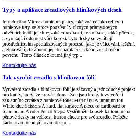
Typy a aplikace zrcadlových hliníkových desek
Introduction Mirror aluminum plates
, také známé jako reflexní
hliníkové listy, se široce používají v různých průmyslových
odvětvích kvůli jejich vysoké odrazivosti, trvanlivost, lehká příroda,
a vynikající odolnost vůči korozi. Tyto desky se vyrábějí
prostřednictvím specializovaných procesů, jako je válcování, leštění,
a eloxování, dosáhnout jejich charakteristického zrcadlového
povrchu. Tento článek zkoumá jiný typ ...
Kontaktujte nás
Jak vyrobit zrcadlo s hliníkovou fólií
Vytváření zrcadla s hliníkovou fólií je zábavný a jednoduchý projekt
pro kutily, který lze provést doma. Zde jsou kroky k vytvoření
základního zrcátka z hliníkové fólie: Materiály:
Aluminum foil
White glue Scissors A hard
,
flat surface A piece of cardboard or
foam board A ruler Pencil Steps
: Vystřihněte kousek kartonu nebo
pěnové desky na velikost, kterou chcete pro své zrcadlo. Položte
kartonovou nebo pěnovou desku ...
Kontaktujte nás