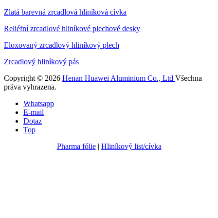
Zlatá barevná zrcadlová hliníková cívka
Reliéfní zrcadlové hliníkové plechové desky
Eloxovaný zrcadlový hliníkový plech
Zrcadlový hliníkový pás
Copyright © 2026
Henan Huawei Aluminium Co., Ltd
Všechna
práva vyhrazena.
Whatsapp
E-mail
Dotaz
Top
Pharma fólie
|
Hliníkový list/cívka