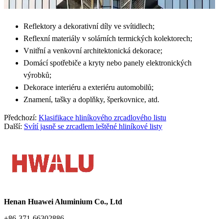
Reflektory a dekorativní díly ve svítidlech;
Reflexní materiály v solárních termických kolektorech;
Vnitřní a venkovní architektonická dekorace;
Domácí spotřebiče a kryty nebo panely elektronických
výrobků;
Dekorace interiéru a exteriéru automobilů;
Znamení, tašky a doplňky, šperkovnice, atd.
Předchozí:
Klasifikace hliníkového zrcadlového listu
Další:
Svítí jasně se zrcadlem leštěné hliníkové listy
Henan Huawei Aluminium Co., Ltd
+86-371-66302886