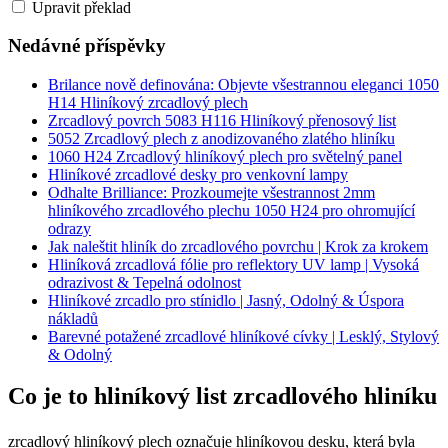
Upravit překlad
Nedávné příspěvky
Brilance nově definována: Objevte všestrannou eleganci 1050
H14 Hliníkový zrcadlový plech
Zrcadlový povrch 5083 H116 Hliníkový přenosový list
5052 Zrcadlový plech z anodizovaného zlatého hliníku
1060 H24 Zrcadlový hliníkový plech pro světelný panel
Hliníkové zrcadlové desky pro venkovní lampy
Odhalte Brilliance: Prozkoumejte všestrannost 2mm
hliníkového zrcadlového plechu 1050 H24 pro ohromující
odrazy
Jak naleštit hliník do zrcadlového povrchu | Krok za krokem
Hliníková zrcadlová fólie pro reflektory UV lamp | Vysoká
odrazivost & Tepelná odolnost
Hliníkové zrcadlo pro stínidlo | Jasný, Odolný & Úspora
nákladů
Barevné potažené zrcadlové hliníkové cívky | Lesklý, Stylový
& Odolný
Co je to hliníkový list zrcadlového hliníku
zrcadlový hliníkový plech označuje hliníkovou desku, která byla