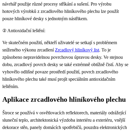
návrhář použije různé procesy stříkání a sušení. Pro výrobu
hotových výrobků z zrcadlového hliníkového plechu lze použít
pouze hliníkové desky s jednotným nástřikem.
② Antioxidační leštění:
Ve skutečném použití, někteří uživatelé se setkají s problémem
sníženého výkonu zrcadlení
Zrcadlový hliníkový list
. To je
způsobeno nepravidelnou povrchovou úpravou desky. Ve stejnou
dobu, zrcadlový povrch desky se také extrémně obtížně čistí. Aby se
vyhovělo odlišné povaze prostředí použití, povrch zrcadlového
hliníkového plechu také musí projít speciálním antioxidačním
leštěním.
Aplikace zrcadlového hliníkového plechu
Široce se používá v osvětlovacích reflektorech, materiály odrážející
sluneční teplo, architektonická výzdoba interiéru a exteriéru, vnější
dekorace stěn, panely domácích spotřebičů, pouzdra elektronických