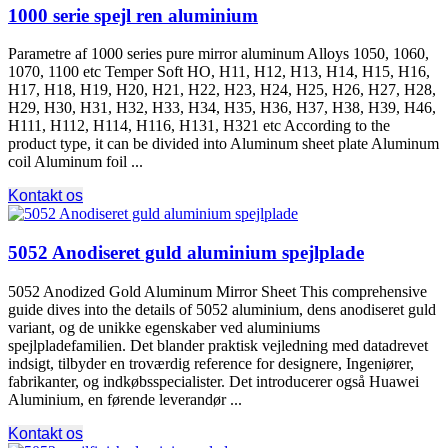
1000 serie spejl ren aluminium
Parametre af 1000
series pure mirror aluminum Alloys
1050, 1060,
1070, 1100
etc Temper Soft HO
, H11, H12, H13, H14, H15, H16,
H17, H18, H19, H20, H21, H22, H23, H24, H25, H26, H27, H28,
H29, H30, H31, H32, H33, H34, H35, H36, H37, H38, H39, H46,
H111, H112, H114, H116, H131,
H321 etc According to the
product type
,
it can be divided into Aluminum sheet plate Aluminum
coil Aluminum foil
...
Kontakt os
5052 Anodiseret guld aluminium spejlplade
5052
Anodized Gold Aluminum Mirror Sheet This comprehensive
guide dives into the details of
5052 aluminium, dens anodiseret guld
variant, og de unikke egenskaber ved aluminiums
spejlpladefamilien. Det blander praktisk vejledning med datadrevet
indsigt, tilbyder en troværdig reference for designere, Ingeniører,
fabrikanter, og indkøbsspecialister. Det introducerer også Huawei
Aluminium, en førende leverandør ...
Kontakt os