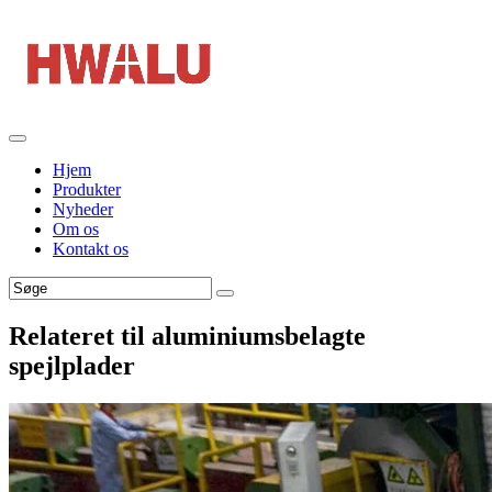
Hjem
Produkter
Nyheder
Om os
Kontakt os
Relateret til aluminiumsbelagte
spejlplader