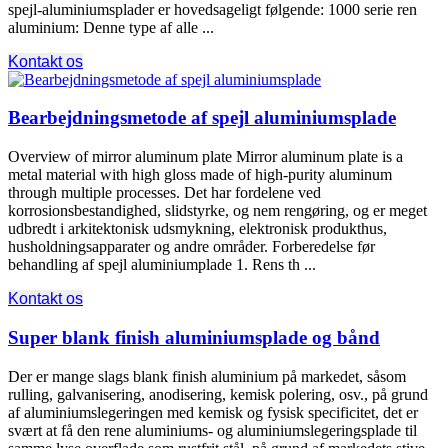
spejl-aluminiumsplader er hovedsageligt følgende: 1000 serie ren
aluminium: Denne type af alle ...
Kontakt os
Bearbejdningsmetode af spejl aluminiumsplade
Overview of mirror aluminum plate Mirror aluminum plate is a
metal material with high gloss made of high-purity aluminum
through multiple processes
. Det har fordelene ved
korrosionsbestandighed, slidstyrke, og nem rengøring, og er meget
udbredt i arkitektonisk udsmykning, elektronisk produkthus,
husholdningsapparater og andre områder. Forberedelse før
behandling af spejl aluminiumplade 1. Rens th ...
Kontakt os
Super blank finish aluminiumsplade og bånd
Der er mange slags blank finish aluminium på markedet, såsom
rulling, galvanisering, anodisering, kemisk polering, osv., på grund
af aluminiumslegeringen med kemisk og fysisk specificitet, det er
svært at få den rene aluminiums- og aluminiumslegeringsplade til