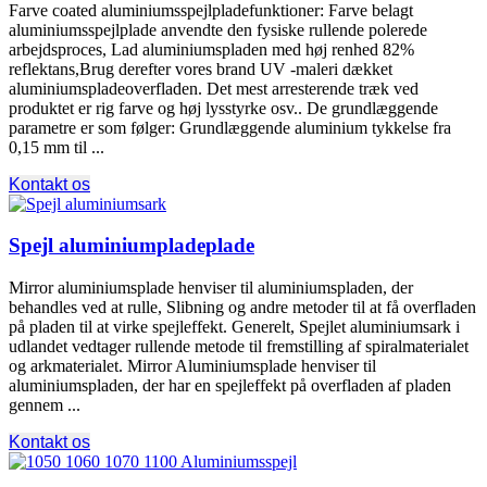
Farve coated aluminiumsspejlpladefunktioner: Farve belagt
aluminiumsspejlplade anvendte den fysiske rullende polerede
arbejdsproces, Lad aluminiumspladen med høj renhed 82%
reflektans,Brug derefter vores brand UV -maleri dækket
aluminiumspladeoverfladen. Det mest arresterende træk ved
produktet er rig farve og høj lysstyrke osv.. De grundlæggende
parametre er som følger: Grundlæggende aluminium tykkelse fra
0,15 mm til ...
Kontakt os
Spejl aluminiumpladeplade
Mirror aluminiumsplade henviser til aluminiumspladen, der
behandles ved at rulle, Slibning og andre metoder til at få overfladen
på pladen til at virke spejleffekt. Generelt, Spejlet aluminiumsark i
udlandet vedtager rullende metode til fremstilling af spiralmaterialet
og arkmaterialet. Mirror Aluminiumsplade henviser til
aluminiumspladen, der har en spejleffekt på overfladen af ​​pladen
gennem ...
Kontakt os