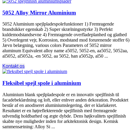
5052 Alloy Mirror Aluminium
5052 Aluminium spejlpladespolefunktioner 1) Fremragende
brandsikker egenskab 2) Super skrælningsstyrke 3) Perfekt
kuldemodstandsevne 4) Fremragende overfladeplanhed og glathed
5) Overlegent vejr, Korrosion, modstand mod forurenende stoffer 6)
Jævn belægning,
various colors Parameters of
5052
mirror
aluminum Equivalent alloy name a5052
, 5052-en, aa5052, 5052aa,
al5052, al5052a, -en 5052, aa 5052, han a5052p, al50 ...
Kontakt os
Fleksibel spejl spole i aluminium
Aluminium blank spejlpladespole er en innovativ spejlfinish til
facadebeklædning og loft, eller enhver anden dekoration. Produktet
består af en anodiseret aluminiumslegering, der er klarlakeret.
Resultatet er en højreflekterende spejlfinish med fremragende
udvendig holdbarhed og ægte dybde. Dens højkvalitets spejlfinish
skabte nye muligheder inden for arkitektonisk design. Kemisk
sammensætning:
Alloy Si
...