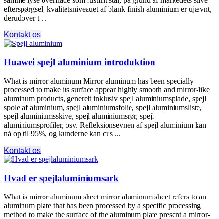
samme lyse overflade som rustfrit stål, på grund af markedets stive
efterspørgsel, kvalitetsniveauet af blank finish aluminium er ujævnt,
derudover t ...
Kontakt os
Huawei spejl aluminium introduktion
What is mirror aluminum Mirror aluminum has been specially
processed to make its surface appear highly smooth and mirror-like
aluminum products
, generelt inklusiv spejl aluminiumsplade, spejl
spole af aluminium, spejl aluminiumsfolie, spejl aluminiumsliste,
spejl aluminiumsskive, spejl aluminiumsrør, spejl
aluminiumsprofiler, osv. Refleksionsevnen af ​​spejl aluminium kan
nå op til 95%, og kunderne kan cus ...
Kontakt os
Hvad er spejlaluminiumsark
What is mirror aluminum sheet mirror aluminum sheet refers to an
aluminum plate that has been processed by a specific processing
method to make the surface of the aluminum plate present a mirror-