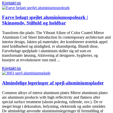
Kontakt os
Farve belagt spejlet aluminiumsspoleark |
Skinnende, Stilfuld og holdbar
Transform din plads:
The Vibrant Allure of Color Coated Mirror
Aluminum Coil Sheet Introduction In contemporary architecture and
interior design
, Jakten på materialer, der kombinerer æstetisk appel
med holdbarhed og alsidighed, er ubarmhjertig. Blandt disse,
Farvebelagt spejlplade i aluminium skiller sig ud som en
transformativ løsning, Aktivering af designere, bygherrer, og
husejere at revolutionere rum med ...
Kontakt os
Almindelige legeringer af spejl-aluminiumsplader
Common alloys of mirror aluminum plates Mirror aluminum plates
are aluminum products with high reflectivity and flatness after
special surface treatment
(såsom polering, rullende, osv.). De er
meget brugt i dekoration, belysning, elektronik og andre områder.
De almindeligt anvendte aluminiumslegeringer til fremstilling af