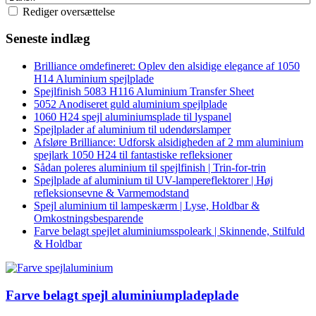
Rediger oversættelse
Seneste indlæg
Brilliance omdefineret: Oplev den alsidige elegance af 1050
H14 Aluminium spejlplade
Spejlfinish 5083 H116 Aluminium Transfer Sheet
5052 Anodiseret guld aluminium spejlplade
1060 H24 spejl aluminiumsplade til lyspanel
Spejlplader af aluminium til udendørslamper
Afsløre Brilliance: Udforsk alsidigheden af ​​2 mm aluminium
spejlark 1050 H24 til fantastiske refleksioner
Sådan poleres aluminium til spejlfinish | Trin-for-trin
Spejlplade af aluminium til UV-lampereflektorer | Høj
refleksionsevne & Varmemodstand
Spejl aluminium til lampeskærm | Lyse, Holdbar &
Omkostningsbesparende
Farve belagt spejlet aluminiumsspoleark | Skinnende, Stilfuld
& Holdbar
Farve belagt spejl aluminiumpladeplade