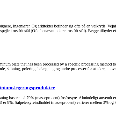
ignere, Ingeniører, Og arkitekter befinder sig ofte på en vejkryds, Vejnin
i rustfrit stål (Ofte benævnt poleret rustfrit stål). Begge tilbyder et sofi
minum plate that has been processed by a specific processing method to 
de, slibning, polering, belægning og andre processer for at sikre, at ov
miniumslegeringsprodukter
ing baseret på 70% (masseprocent) fosforsyre. Almindeligt anvendt er e
 er 9%. Salpetersyreindholdet (masseprocent) varierer mellem 3% og 