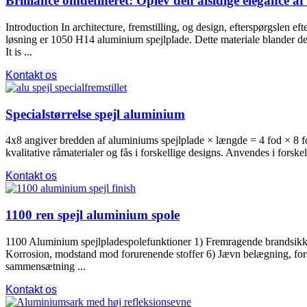
Brilliance omdefineret: Oplev den alsidige elegance 
Introduction In architecture
, fremstilling, og design, efterspørgslen e
løsning er 1050 H14 aluminium spejlplade. Dette materiale blander den
It is
...
Kontakt os
Specialstørrelse spejl aluminium
4x8 angiver bredden af ​​aluminiums spejlplade × længde = 4 fod × 8
f
kvalitative råmaterialer og fås i forskellige designs. Anvendes i forskell
Kontakt os
1100 ren spejl aluminium spole
1100 Aluminium spejlpladespolefunktioner 1) Fremragende brandsikke
Korrosion, modstand mod forurenende stoffer 6) Jævn belægning, fors
sammensætning ...
Kontakt os