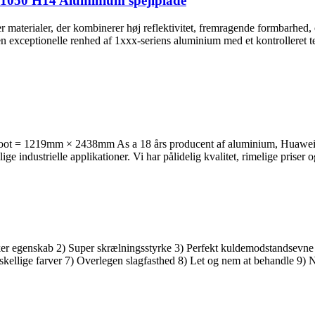
af 1050 H14 Aluminium spejlplade
fter materialer, der kombinerer høj reflektivitet, fremragende formbarhe
 exceptionelle renhed af 1xxx-seriens aluminium med et kontrolleret tem
oot = 1219mm × 2438mm As a
18 års producent af aluminium, Huawei ti
ige industrielle applikationer. Vi har pålidelig kvalitet, rimelige priser 
r egenskab 2) Super skrælningsstyrke 3) Perfekt kuldemodstandsevne 
kellige farver 7) Overlegen slagfasthed 8) Let og nem at behandle 9)