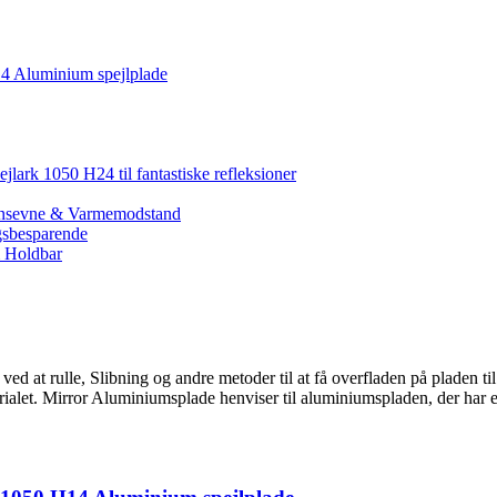
H14 Aluminium spejlplade
jlark 1050 H24 til fantastiske refleksioner
sionsevne & Varmemodstand
gsbesparende
& Holdbar
d at rulle, Slibning og andre metoder til at få overfladen på pladen til 
erialet. Mirror Aluminiumsplade henviser til aluminiumspladen, der har en