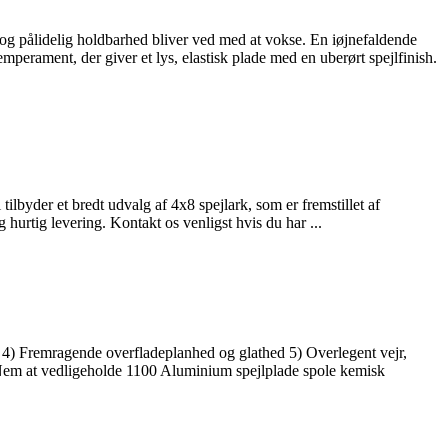
d, og pålidelig holdbarhed bliver ved med at vokse. En iøjnefaldende
perament, der giver et lys, elastisk plade med en uberørt spejlfinish.
lbyder et bredt udvalg af 4x8 spejlark, som er fremstillet af
og hurtig levering. Kontakt os venligst hvis du har ...
4) Fremragende overfladeplanhed og glathed 5) Overlegent vejr,
 Nem at vedligeholde 1100 Aluminium spejlplade spole kemisk