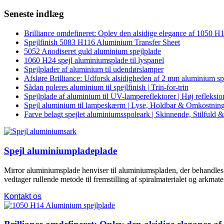
Seneste indlæg
Brilliance omdefineret: Oplev den alsidige elegance af 1050 
Spejlfinish 5083 H116 Aluminium Transfer Sheet
5052 Anodiseret guld aluminium spejlplade
1060 H24 spejl aluminiumsplade til lyspanel
Spejlplader af aluminium til udendørslamper
Afsløre Brilliance: Udforsk alsidigheden af ​​2 mm aluminium spe
Sådan poleres aluminium til spejlfinish | Trin-for-trin
Spejlplade af aluminium til UV-lampereflektorer | Høj reflek
Spejl aluminium til lampeskærm | Lyse, Holdbar & Omkostnin
Farve belagt spejlet aluminiumsspoleark | Skinnende, Stilfuld 
Spejl aluminiumpladeplade
Mirror aluminiumsplade henviser til aluminiumspladen, der behandles ve
vedtager rullende metode til fremstilling af spiralmaterialet og arkmat
Kontakt os