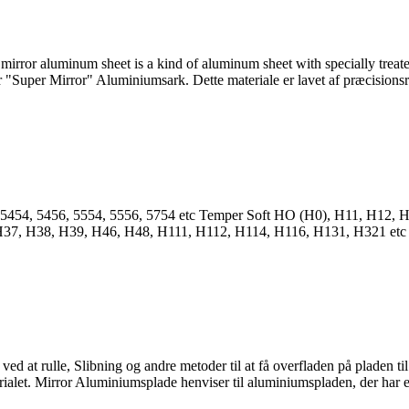
y mirror aluminum sheet is a kind of aluminum sheet with specially treat
r "Super Mirror" Aluminiumsark. Dette materiale er lavet af præcisions
 5454, 5456, 5554, 5556, 5754
etc Temper Soft HO
(H0), H11, H12, H
H37, H38, H39, H46, H48, H111, H112, H114, H116, H131,
H321 etc 
d at rulle, Slibning og andre metoder til at få overfladen på pladen til 
erialet. Mirror Aluminiumsplade henviser til aluminiumspladen, der har en