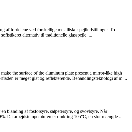
g af fordelene ved forskellige metalliske spejlindstillinger. To
stikeret alternativ til traditionelle glasspejle, ...
make the surface of the aluminum plate present a mirror-like high
erfladen er meget glat og reflekterende. Behandlingsteknologi af m ...
n blanding af fosforsyre, salpetersyre, og svovlsyre. Når
9%. Da arbejdstemperaturen er omkring 105°C, en stor mængde ...