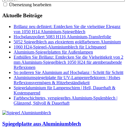
Übersetzung bearbeiten
Aktuelle Beiträge
Brillanz neu definiert: Entdecken Sie die vielseitige Eleganz
von 1050 H14 Aluminium-Spiegelblech
Hochglanzpoliert 5083 H116 Aluminium-Transferfolie
5052 Spiegelblech aus eloxiertem goldfarbenem Aluminium
1060 H24-Spiegel-Aluminiumblech für Lichtpaneel
Aluminium-Spiegelplatten für Außenlampen
Enthüllen Sie Brillanz: Entdecken Sie die Vielseitigkeit von 2
mm Aluminium-Spiegelblech 1050 H24 für atemberaubende
Reflexionen
So polieren Sie Aluminium auf Hochglanz | Schritt für Schritt
Aluminiumspiegelplatte für UV-Lampenreflektoren | Hohes
Reflexionsvermögen & Hitzebeständigkeit
Spiegelaluminium für Lampenschirm | Hell, Dauerhaft &
Kostensparend
Farbbeschichtetes, verspiegeltes Aluminium-Spulenblech |
Glänzend, Stilvoll & Dauerhaft
Spiegelplatte aus Aluminiumblech