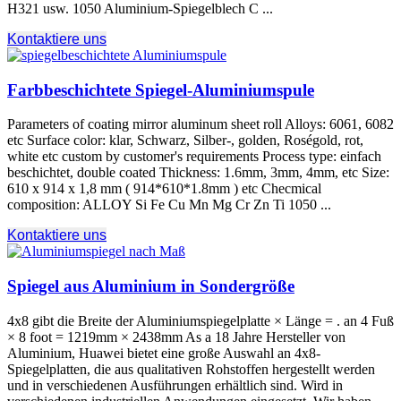
H321 usw. 1050 Aluminium-Spiegelblech C ...
Kontaktiere uns
Farbbeschichtete Spiegel-Aluminiumspule
Parameters of coating mirror aluminum sheet roll Alloys
: 6061, 6082
etc Surface color
: klar, Schwarz, Silber-, golden, Roségold, rot,
white etc custom by customer's requirements Process type
: einfach
beschichtet,
double coated Thickness
: 1.6mm, 3mm, 4mm,
etc Size
:
610 x 914 x 1,8 mm ( 914*610*1.8mm )
etc Checmical
composition
:
ALLOY Si Fe Cu Mn Mg Cr Zn Ti
1050 ...
Kontaktiere uns
Spiegel aus Aluminium in Sondergröße
4x8 gibt die Breite der Aluminiumspiegelplatte × Länge = . an 4 Fuß
× 8
foot = 1219mm × 2438mm As a
18 Jahre Hersteller von
Aluminium, Huawei bietet eine große Auswahl an 4x8-
Spiegelplatten, die aus qualitativen Rohstoffen hergestellt werden
und in verschiedenen Ausführungen erhältlich sind. Wird in