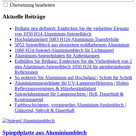
Übersetzung bearbeiten
Aktuelle Beiträge
Brillanz neu definiert: Entdecken Sie die vielseitige Eleganz
von 1050 H14 Aluminium-Spiegelblech
Hochglanzpoliert 5083 H116 Aluminium-Transferfolie
5052 Spiegelblech aus eloxiertem goldfarbenem Aluminium
1060 H24-Spiegel-Aluminiumblech für Lichtpaneel
Aluminium-Spiegelplatten für Außenlampen
Enthüllen Sie Brillanz: Entdecken Sie die Vielseitigkeit von 2
mm Aluminium-Spiegelblech 1050 H24 für atemberaubende
Reflexionen
So polieren Sie Aluminium auf Hochglanz | Schritt für Schritt
Aluminiumspiegelplatte für UV-Lampenreflektoren | Hohes
Reflexionsvermögen & Hitzebeständigkeit
Spiegelaluminium für Lampenschirm | Hell, Dauerhaft &
Kostensparend
Farbbeschichtetes, verspiegeltes Aluminium-Spulenblech |
Glänzend, Stilvoll & Dauerhaft
Spiegelplatte aus Aluminiumblech