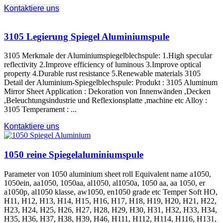
Kontaktiere uns
3105 Legierung Spiegel Aluminiumspule
3105 Merkmale der Aluminiumspiegelblechspule: 1.
High specular
reflectivity 2.Improve efficiency of luminous 3.Improve optical
property 4.Durable rust resistance 5.Renewable materials
3105
Detail der Aluminium-Spiegelblechspule: Produkt : 3105
Aluminum
Mirror Sheet Application
: Dekoration von Innenwänden ,Decken
,Beleuchtungsindustrie und Reflexionsplatte ,
machine etc Alloy
:
3105 Temperament : ...
Kontaktiere uns
1050 reine Spiegelaluminiumspule
Parameter von 1050
aluminium sheet roll Equivalent name a1050
,
1050ein, aa1050, 1050aa, al1050, al1050a, 1050 aa, aa 1050, er
a1050p, al1050 klasse, aw1050,
en1050 grade etc Temper Soft HO
,
H11, H12, H13, H14, H15, H16, H17, H18, H19, H20, H21, H22,
H23, H24, H25, H26, H27, H28, H29, H30, H31, H32, H33, H34,
H35, H36, H37, H38, H39, H46, H111, H112, H114, H116, H131,