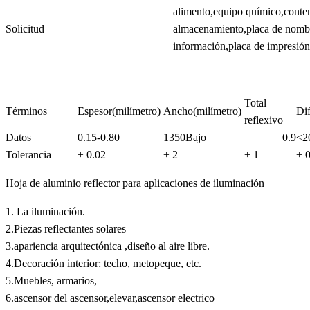
alimento,equipo químico,conte
Solicitud
almacenamiento,placa de nombr
información,placa de impresión
Total
Términos
Espesor(milímetro)
Ancho(milímetro)
Di
reflexivo
Datos
0.15-0.80
1350Bajo
0.9
<2
Tolerancia
± 0.02
± 2
± 1
± 0
Hoja de aluminio reflector para aplicaciones de iluminación
1. La iluminación.
2.Piezas reflectantes solares
3.apariencia arquitectónica ,diseño al aire libre.
4.Decoración interior: techo, metopeque, etc.
5.Muebles, armarios,
6.ascensor del ascensor,elevar,ascensor electrico