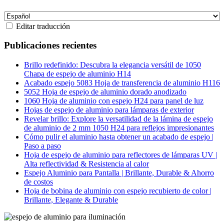
Editar traducción
Publicaciones recientes
Brillo redefinido: Descubra la elegancia versátil de 1050
Chapa de espejo de aluminio H14
Acabado espejo 5083 Hoja de transferencia de aluminio H116
5052 Hoja de espejo de aluminio dorado anodizado
1060 Hoja de aluminio con espejo H24 para panel de luz
Hojas de espejo de aluminio para lámparas de exterior
Revelar brillo: Explore la versatilidad de la lámina de espejo
de aluminio de 2 mm 1050 H24 para reflejos impresionantes
Cómo pulir el aluminio hasta obtener un acabado de espejo |
Paso a paso
Hoja de espejo de aluminio para reflectores de lámparas UV |
Alta reflectividad & Resistencia al calor
Espejo Aluminio para Pantalla | Brillante, Durable & Ahorro
de costos
Hoja de bobina de aluminio con espejo recubierto de color |
Brillante, Elegante & Durable