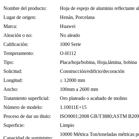
Nombre del producto:
Hoja de espejo de aluminio reflectante a
Lugar de origen:
Henán, Porcelana
Marca:
Huawei
Aleación o no:
No aleado
Calificación:
1000 Serie
Temperamento:
O-H112
Tipo:
Placa/hoja/bobina, Hoja,lámina, bobina
Solicitud:
Construcción/edificio/decoración
Longitud:
≤ 12000 mm
Ancho:
100mm a 2600 mm
Tratamiento superficial:
Oro plateado o acabado de molino
Número de modelo:
1.10011E+15
Proceso de dar un título:
ISO9001:2008 GB/T3880;ASTM B209
Superficie:
Limpio
10000 Métrica Ton/toneladas métricas po
Capacidad de suministro: