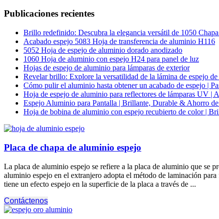
Publicaciones recientes
Brillo redefinido: Descubra la elegancia versátil de 1050 Chap
Acabado espejo 5083 Hoja de transferencia de aluminio H116
5052 Hoja de espejo de aluminio dorado anodizado
1060 Hoja de aluminio con espejo H24 para panel de luz
Hojas de espejo de aluminio para lámparas de exterior
Revelar brillo: Explore la versatilidad de la lámina de espejo
Cómo pulir el aluminio hasta obtener un acabado de espejo | Pa
Hoja de espejo de aluminio para reflectores de lámparas UV | Al
Espejo Aluminio para Pantalla | Brillante, Durable & Ahorro de
Hoja de bobina de aluminio con espejo recubierto de color | Br
Placa de chapa de aluminio espejo
La placa de aluminio espejo se refiere a la placa de aluminio que se p
aluminio espejo en el extranjero adopta el método de laminación para f
tiene un efecto espejo en la superficie de la placa a través de ...
Contáctenos