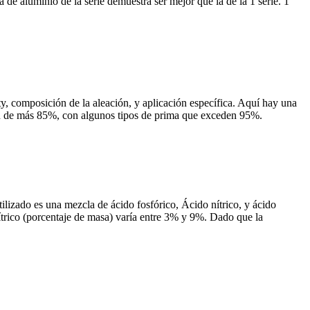
 de aluminio de la serie demuestra ser mejor que la de la 1 serie. 1
ty
, composición de la aleación, y aplicación específica. Aquí hay una
ión de más 85%, con algunos tipos de prima que exceden 95%.
lizado es una mezcla de ácido fosfórico, Ácido nítrico, y ácido
ítrico (porcentaje de masa) varía entre 3% y 9%. Dado que la