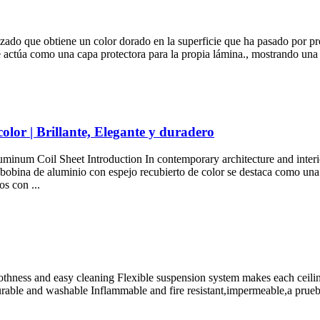
ado que obtiene un color dorado en la superficie que ha pasado por pr
 actúa como una capa protectora para la propia lámina., mostrando una fu
olor | Brillante, Elegante y duradero
minum Coil Sheet Introduction In contemporary architecture and interi
en bobina de aluminio con espejo recubierto de color se destaca como un
os con ...
thness and easy cleaning Flexible suspension system makes each ceiling
rable and washable Inflammable and fire resistant
,impermeable,a prueba