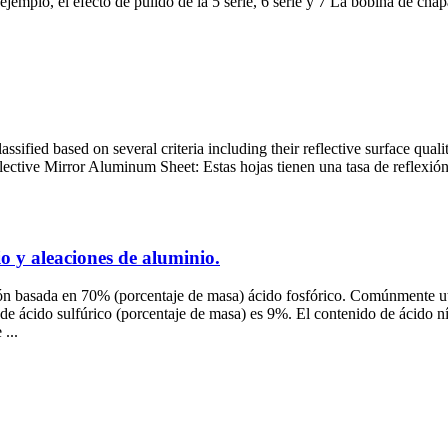
jemplo, el efecto de pulido de la 5 serie, 6 serie y 7 La bobina de chapa
sified based on several criteria including their reflective surface quali
flective Mirror Aluminum Sheet
: Estas hojas tienen una tasa de reflex
o y aleaciones de aluminio.
ón basada en 70% (porcentaje de masa) ácido fosfórico. Comúnmente uti
de ácido sulfúrico (porcentaje de masa) es 9%. El contenido de ácido n
...