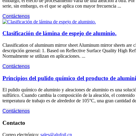
embargo, el efecto de procesamiento varía de una aleación a otra. Por e
serie, sin embargo, es el que se aplica con mayor frecuencia ...
Contáctenos
Clasificación de lámina de espejo de aluminio.
Classification of aluminum mirror sheet Aluminum mirror sheets are clas
descripción general: 1.
Based on Reflective Surface Quality High Re
Normalmente se utilizan en aplicaciones. ...
Contáctenos
Principios del pulido químico del producto de alumini
El pulido químico de aluminio y aleaciones de aluminio es una soluci
sulfúrico. Cuando cambia la composición de la aleación, el contenido 
temperatura de trabajo es de alrededor de 105°C, una gran cantidad de 
Contáctenos
Contacto
Correo electrónico:
sales@alufoil.cn