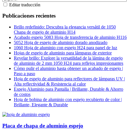
Editar traducción
Publicaciones recientes
Brillo redefinido: Descubra la elegancia versátil de 1050
Chapa de espejo de aluminio H14
Acabado espejo 5083 Hoja de transferencia de aluminio H116
5052 Hoja de espejo de aluminio dorado anodizado
1060 Hoja de aluminio con espejo H24 para panel de luz
Hojas de espejo de aluminio para lámparas de exterior
Revelar brillo: Explore la versatilidad de la lámina de espejo
de aluminio de 2 mm 1050 H24 para reflejos impresionantes
Cómo pulir el aluminio hasta obtener un acabado de espejo |
Paso a paso
Hoja de espejo de aluminio para reflectores de lámparas UV |
Alta reflectividad & Resistencia al calor
Espejo Aluminio para Pantalla | Brillante, Durable & Ahorro
de costos
Hoja de bobina de aluminio con espejo recubierto de color |
Brillante, Elegante & Durable
Placa de chapa de aluminio espejo