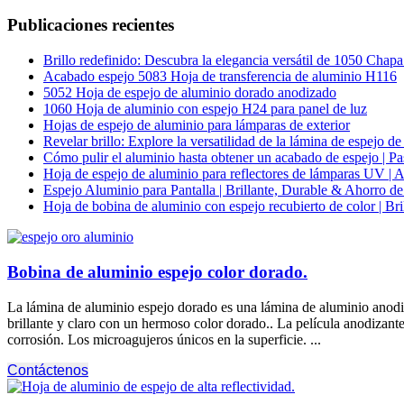
Publicaciones recientes
Brillo redefinido: Descubra la elegancia versátil de 1050 Chap
Acabado espejo 5083 Hoja de transferencia de aluminio H116
5052 Hoja de espejo de aluminio dorado anodizado
1060 Hoja de aluminio con espejo H24 para panel de luz
Hojas de espejo de aluminio para lámparas de exterior
Revelar brillo: Explore la versatilidad de la lámina de espejo
Cómo pulir el aluminio hasta obtener un acabado de espejo | Pa
Hoja de espejo de aluminio para reflectores de lámparas UV | Al
Espejo Aluminio para Pantalla | Brillante, Durable & Ahorro de
Hoja de bobina de aluminio con espejo recubierto de color | Br
Bobina de aluminio espejo color dorado.
La lámina de aluminio espejo dorado es una lámina de aluminio anodiz
brillante y claro con un hermoso color dorado.. La película anodizante
corrosión. Los microagujeros únicos en la superficie. ...
Contáctenos