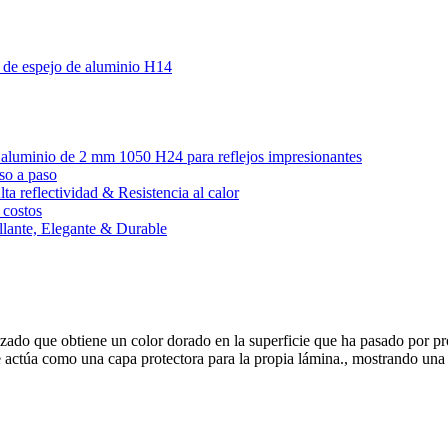
a de espejo de aluminio H14
 de aluminio de 2 mm 1050 H24 para reflejos impresionantes
so a paso
ta reflectividad & Resistencia al calor
 costos
illante, Elegante & Durable
ado que obtiene un color dorado en la superficie que ha pasado por pr
 actúa como una capa protectora para la propia lámina., mostrando una fu