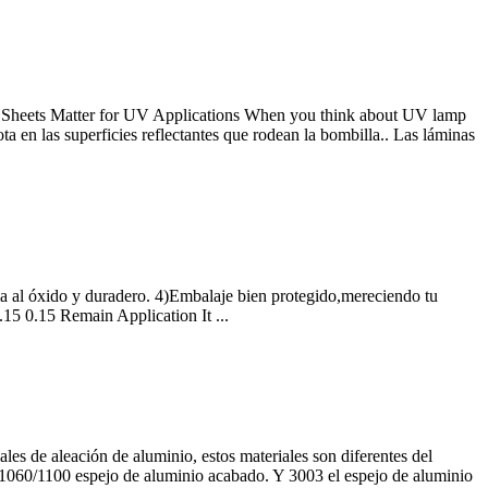
heets Matter for UV Applications When you think about UV lamp
ta en las superficies reflectantes que rodean la bombilla.. Las láminas
cia al óxido y duradero. 4)Embalaje bien protegido,mereciendo tu
0.15 0.15
Remain Application It
...
es de aleación de aluminio, estos materiales son diferentes del
/1060/1100 espejo de aluminio acabado. Y 3003 el espejo de aluminio