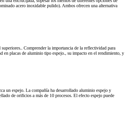
en una encrucijada, sopesar los méritos de diferentes opciones de
ominado acero inoxidable pulido). Ambos ofrecen una alternativa
 superiores.. Comprender la importancia de la reflectividad para
idad en placas de aluminio tipo espejo., su impacto en el rendimiento, y
ezca un espejo. La compañía ha desarrollado aluminio espejo y
ellado de orificios a más de 10 procesos. El efecto espejo puede