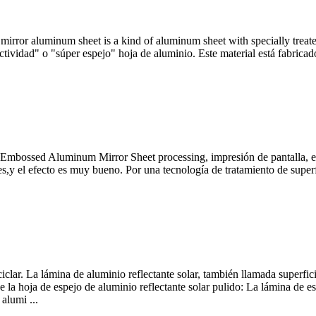
y mirror aluminum sheet is a kind of aluminum sheet with specially treat
tividad" o "súper espejo" hoja de aluminio. Este material está fabricad
 Embossed Aluminum Mirror Sheet processing
, impresión de pantalla, 
es,y el efecto es muy bueno. Por una tecnología de tratamiento de superfi
iclar. La lámina de aluminio reflectante solar, también llamada superfici
la hoja de espejo de aluminio reflectante solar pulido: La lámina de es
alumi ...