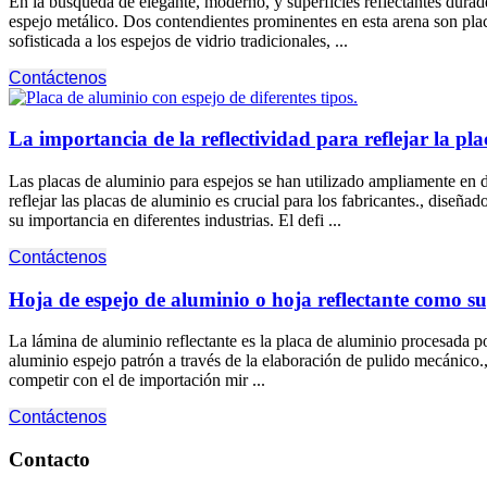
En la búsqueda de elegante, moderno, y superficies reflectantes durad
espejo metálico. Dos contendientes prominentes en esta arena son pl
sofisticada a los espejos de vidrio tradicionales, ...
Contáctenos
La importancia de la reflectividad para reflejar la pl
Las placas de aluminio para espejos se han utilizado ampliamente en d
reflejar las placas de aluminio es crucial para los fabricantes., diseñad
su importancia en diferentes industrias. El defi ...
Contáctenos
Hoja de espejo de aluminio o hoja reflectante como sup
La lámina de aluminio reflectante es la placa de aluminio procesada p
aluminio espejo patrón a través de la elaboración de pulido mecánico.
competir con el de importación mir ...
Contáctenos
Contacto