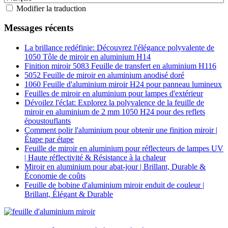
Modifier la traduction
Messages récents
La brillance redéfinie: Découvrez l'élégance polyvalente de
1050 Tôle de miroir en aluminium H14
Finition miroir 5083 Feuille de transfert en aluminium H116
5052 Feuille de miroir en aluminium anodisé doré
1060 Feuille d'aluminium miroir H24 pour panneau lumineux
Feuilles de miroir en aluminium pour lampes d'extérieur
Dévoilez l'éclat: Explorez la polyvalence de la feuille de
miroir en aluminium de 2 mm 1050 H24 pour des reflets
époustouflants
Comment polir l'aluminium pour obtenir une finition miroir |
Étape par étape
Feuille de miroir en aluminium pour réflecteurs de lampes UV
| Haute réflectivité & Résistance à la chaleur
Miroir en aluminium pour abat-jour | Brillant, Durable &
Économie de coûts
Feuille de bobine d'aluminium miroir enduit de couleur |
Brillant, Élégant & Durable