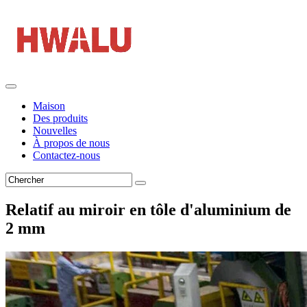
Maison
Des produits
Nouvelles
À propos de nous
Contactez-nous
Relatif au miroir en tôle d'aluminium de
2 mm