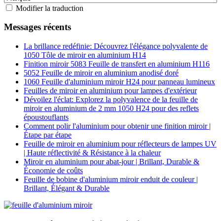
Modifier la traduction
Messages récents
La brillance redéfinie: Découvrez l'élégance polyvalente de
1050 Tôle de miroir en aluminium H14
Finition miroir 5083 Feuille de transfert en aluminium H116
5052 Feuille de miroir en aluminium anodisé doré
1060 Feuille d'aluminium miroir H24 pour panneau lumineux
Feuilles de miroir en aluminium pour lampes d'extérieur
Dévoilez l'éclat: Explorez la polyvalence de la feuille de
miroir en aluminium de 2 mm 1050 H24 pour des reflets
époustouflants
Comment polir l'aluminium pour obtenir une finition miroir |
Étape par étape
Feuille de miroir en aluminium pour réflecteurs de lampes UV
| Haute réflectivité & Résistance à la chaleur
Miroir en aluminium pour abat-jour | Brillant, Durable &
Économie de coûts
Feuille de bobine d'aluminium miroir enduit de couleur |
Brillant, Élégant & Durable