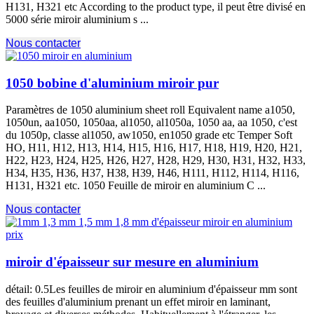
H131,
H321 etc According to the product type
, il peut être divisé en
5000 série miroir aluminium s ...
Nous contacter
1050 bobine d'aluminium miroir pur
Paramètres de 1050
aluminium sheet roll Equivalent name a1050
,
1050un, aa1050, 1050aa, al1050, al1050a, 1050 aa, aa 1050, c'est
du 1050p, classe al1050, aw1050,
en1050 grade etc Temper Soft
HO
, H11, H12, H13, H14, H15, H16, H17, H18, H19, H20, H21,
H22, H23, H24, H25, H26, H27, H28, H29, H30, H31, H32, H33,
H34, H35, H36, H37, H38, H39, H46, H111, H112, H114, H116,
H131, H321 etc. 1050 Feuille de miroir en aluminium C ...
Nous contacter
miroir d'épaisseur sur mesure en aluminium
détail: 0.5Les feuilles de miroir en aluminium d'épaisseur mm sont
des feuilles d'aluminium prenant un effet miroir en laminant,