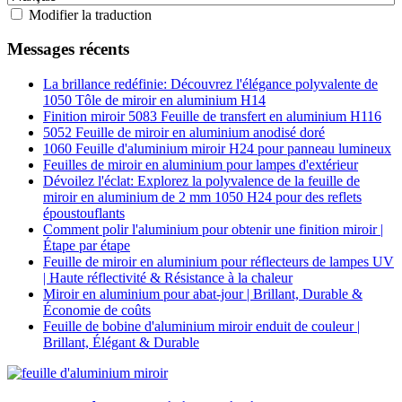
Modifier la traduction
Messages récents
La brillance redéfinie: Découvrez l'élégance polyvalente de
1050 Tôle de miroir en aluminium H14
Finition miroir 5083 Feuille de transfert en aluminium H116
5052 Feuille de miroir en aluminium anodisé doré
1060 Feuille d'aluminium miroir H24 pour panneau lumineux
Feuilles de miroir en aluminium pour lampes d'extérieur
Dévoilez l'éclat: Explorez la polyvalence de la feuille de
miroir en aluminium de 2 mm 1050 H24 pour des reflets
époustouflants
Comment polir l'aluminium pour obtenir une finition miroir |
Étape par étape
Feuille de miroir en aluminium pour réflecteurs de lampes UV
| Haute réflectivité & Résistance à la chaleur
Miroir en aluminium pour abat-jour | Brillant, Durable &
Économie de coûts
Feuille de bobine d'aluminium miroir enduit de couleur |
Brillant, Élégant & Durable