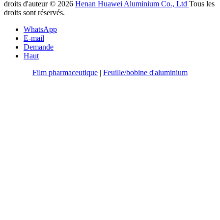
droits d'auteur © 2026
Henan Huawei Aluminium Co., Ltd
Tous les
droits sont réservés.
WhatsApp
E-mail
Demande
Haut
Film pharmaceutique
|
Feuille/bobine d'aluminium