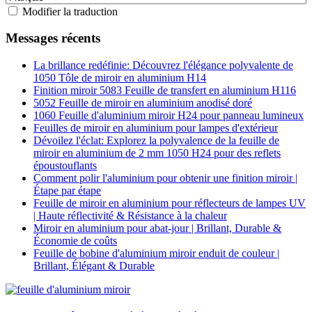
Modifier la traduction
Messages récents
La brillance redéfinie: Découvrez l'élégance polyvalente de
1050 Tôle de miroir en aluminium H14
Finition miroir 5083 Feuille de transfert en aluminium H116
5052 Feuille de miroir en aluminium anodisé doré
1060 Feuille d'aluminium miroir H24 pour panneau lumineux
Feuilles de miroir en aluminium pour lampes d'extérieur
Dévoilez l'éclat: Explorez la polyvalence de la feuille de
miroir en aluminium de 2 mm 1050 H24 pour des reflets
époustouflants
Comment polir l'aluminium pour obtenir une finition miroir |
Étape par étape
Feuille de miroir en aluminium pour réflecteurs de lampes UV
| Haute réflectivité & Résistance à la chaleur
Miroir en aluminium pour abat-jour | Brillant, Durable &
Économie de coûts
Feuille de bobine d'aluminium miroir enduit de couleur |
Brillant, Élégant & Durable