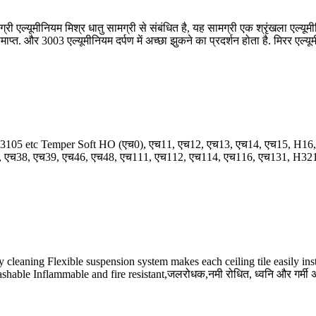
 एल्यूमीनियम मिश्र धातु सामग्री से संबंधित है, यह सामग्री एक श्रृंखला एल्यूम
 और 3003 एल्यूमीनियम दर्पण में अच्छा झुकने का प्रदर्शन होता है. मिरर एल्यूमीनि
 3105
etc Temper Soft HO
(एच0), एच11, एच12, एच13, एच14, एच15, H16,
, एच38, एच39, एच46, एच48, एच111, एच112, एच114, एच116, एच131,
H321 
cleaning Flexible suspension system makes each ceiling tile easily ins
shable Inflammable and fire resistant
,जलरोधक,नमी रोधित, ध्वनि और गर्मी 