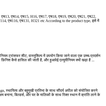
 एच13, एच14, एच15, H16, एच17, एच18, एच19, एच20, एच21, एच22,
च114, एच116, एच131,
H321 etc According to the product type
, इसे में
ियम ट्रांसफर शीट, वास्तुशिल्प में उपयोग किया जाने वाला एक उच्च-प्रदर्शन
फ़िनिश कैसे हासिल की जाती है, और हुआवेई एल्युमीनियम क्यों खड़ा है ...
ign
, स्थायित्व और बहुमुखी प्रतिभा के साथ सौंदर्य अपील को संयोजित करने
बनाना, बिल्डर्स, और घर के मालिकों के साथ रिक्त स्थान में क्रांति लाने के