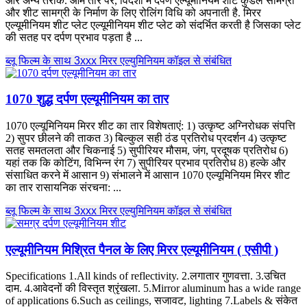
और अन्य तरीके. आम तौर पर, विदेशों में दर्पण एल्यूमीनियम शीट कुंडल सामग्री
और शीट सामग्री के निर्माण के लिए रोलिंग विधि को अपनाती है. मिरर
एल्यूमीनियम शीट प्लेट एल्यूमीनियम शीट प्लेट को संदर्भित करती है जिसका प्लेट
की सतह पर दर्पण प्रभाव पड़ता है ...
ब्लू फिल्म के साथ 3xxx मिरर एल्युमिनियम कॉइल से संबंधित
1070 शुद्ध दर्पण एल्यूमीनियम का तार
1070 एल्यूमिनियम मिरर शीट का तार विशेषताएं: 1) उत्कृष्ट अग्निरोधक संपत्ति
2) सुपर छीलने की ताकत 3) बिल्कुल सही ठंड प्रतिरोध प्रदर्शन 4) उत्कृष्ट
सतह समतलता और चिकनाई 5) सुपीरियर मौसम, जंग, प्रदूषक प्रतिरोध 6)
यहां तक ​​कि कोटिंग, विभिन्न रंग 7) सुपीरियर प्रभाव प्रतिरोध 8) हल्के और
संसाधित करने में आसान 9) संभालने में आसान 1070 एल्यूमिनियम मिरर शीट
का तार रासायनिक संरचना: ...
ब्लू फिल्म के साथ 3xxx मिरर एल्युमिनियम कॉइल से संबंधित
एल्यूमीनियम मिश्रित पैनल के लिए मिरर एल्यूमीनियम ( एसीपी )
Specifications 1.All kinds of reflectivity
. 2.लगातार गुणवत्ता. 3.उचित
दाम. 4.आवेदनों की विस्तृत श्रृंखला. 5.
Mirror aluminum has a wide range
of applications 6.Such as ceilings
, सजावट,
lighting 7.Labels
& संकेत