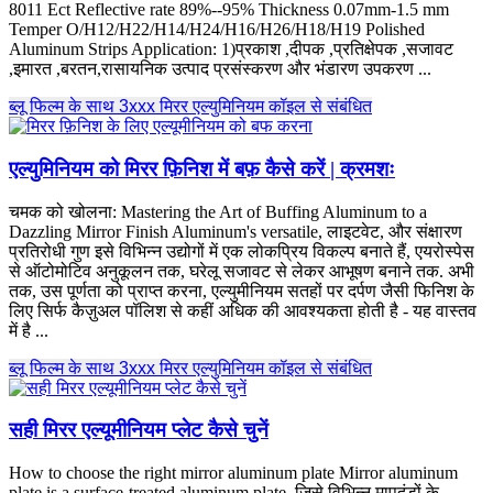
8011
Ect Reflective rate
89%--95%
Thickness 0.07mm-1.5 mm
Temper O/H12/H22/H14/H24/H16/H26/H18/H19 Polished
Aluminum Strips Application
: 1)प्रकाश ,दीपक ,प्रतिक्षेपक ,सजावट
,इमारत ,बरतन,रासायनिक उत्पाद प्रसंस्करण और भंडारण उपकरण ...
ब्लू फिल्म के साथ 3xxx मिरर एल्युमिनियम कॉइल से संबंधित
एल्युमिनियम को मिरर फ़िनिश में बफ़ कैसे करें | क्रमशः
चमक को खोलना:
Mastering the Art of Buffing Aluminum to a
Dazzling Mirror Finish Aluminum's versatile
, लाइटवेट, और संक्षारण
प्रतिरोधी गुण इसे विभिन्न उद्योगों में एक लोकप्रिय विकल्प बनाते हैं, एयरोस्पेस
से ऑटोमोटिव अनुकूलन तक, घरेलू सजावट से लेकर आभूषण बनाने तक. अभी
तक, उस पूर्णता को प्राप्त करना, एल्युमीनियम सतहों पर दर्पण जैसी फिनिश के
लिए सिर्फ कैज़ुअल पॉलिश से कहीं अधिक की आवश्यकता होती है - यह वास्तव
में है ...
ब्लू फिल्म के साथ 3xxx मिरर एल्युमिनियम कॉइल से संबंधित
सही मिरर एल्यूमीनियम प्लेट कैसे चुनें
How to choose the right mirror aluminum plate Mirror aluminum
plate is a surface-treated aluminum plate
, जिसे विभिन्न मापदंडों के