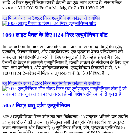
आदि. 8.मिरर एल्यूमीनियम हमारी कंपनी का एक लाभ उत्पाद है. रासायनिक
संरचना:
ALLOY Si Fe Cu Mn Mg Cr Zn Ti
1050 0.25 ...
ब्लू फिल्म के साथ 3xxx मिरर एल्युमिनियम कॉइल से संबंधित
1060 लाइट पैनल के लिए H24 मिरर एल्युमीनियम शीट
Introduction In modern architectural and interior lighting design
,
प्रदर्शन, विश्वसनीयता, और सौंदर्यशास्त्र एक प्रकाश पैनल परियोजना की
सफलता को परिभाषित करने के लिए एकजुट होते हैं. कई हाई-एंड बैकलिट
पैनलों के केंद्र में सामग्री एल्यूमीनियम है, हल्की ताकत के संयोजन के लिए चुना
गया, जंग प्रतिरोध, और प्रक्रियात्मकता. एल्यूमीनियम विकल्पों में से, NS
1060 H24 टेम्परेचर में मिश्र धातु प्रकाश पी के लिए विशिष्ट है ...
ब्लू फिल्म के साथ 3xxx मिरर एल्युमिनियम कॉइल से संबंधित
5052 मिश्र धातु दर्पण एल्यूमीनियम
5052 एल्यूमिनियम मिरर शीट का तार विशेषताएं: 1) उत्कृष्ट अग्निरोधक संपत्ति
2) सुपर छीलने की ताकत 3) बिल्कुल सही ठंड प्रतिरोध प्रदर्शन 4) उत्कृष्ट
सतह समतलता और चिकनाई 5) सुपीरियर मौसम, जंग, प्रदूषक प्रतिरोध 6)
यहां तक ​​कि कोटिंग,
various colors Parameters of
5052
mirror