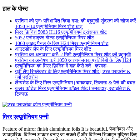
हाल के पोस्ट
प्रतिभा को पुनः परिभाषित किया गया: की बहुमुखी सुंदरता की खोज करें
1050 H14 एल्यूमिनियम मिरर शीट धातु
मिरर फ़िनिश 5083 H116 एल्यूमिनियम ट्रांसफर शीट
5052 एनोडाइज्ड गोल्ड एल्यूमिनियम मिरर शीट
1060 लाइट पैनल के लिए H24 मिरर एल्युमीनियम शीट
आउटडोर लैंप के लिए एल्यूमिनियम मिरर शीट
प्रतिभा का अनावरण करें: 2 मिमी एल्यूमिनियम मिरर शीट की बहुमुखी
प्रतिभा का अन्वेषण करें 1050 आश्चर्यजनक प्रतिबिंबों के लिए H24
एल्युमिनियम को मिरर फ़िनिश में बफ़ कैसे करें | क्रमशः
यूवी लैंप रिफ्लेक्टर के लिए एल्यूमिनियम मिरर शीट | उच्च परावर्तन &
गर्मी प्रतिरोध
लैम्पशेड के लिए मिरर एल्यूमिनियम | चमकदार, टिकाऊ & पैसे की बचत
कलर कोटेड मिरर एल्युमिनियम कॉइल शीट | चमकदार, स्टाइलिश &
टिकाऊ
मिरर एल्यूमीनियम पन्नी
Feature of mirror finish aluminium foils It is beautiful
, फैशनेबल और
व्यावहारिक. विभिन्न आकार बनाए जा सकते हैं और विभिन्न डिजाइन मुद्रित किए