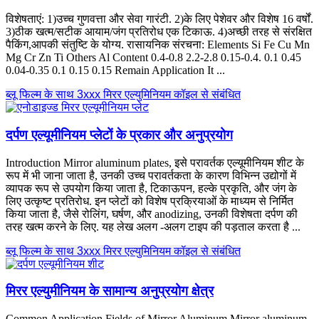
विशेषताएं: 1)उच्च गुणवत्ता और सेवा गारंटी. 2)के लिए पेशेवर और विशेष 16 वर्षों.
3)ठीक खत्म/सटीक आयाम/जंग प्रतिरोध एक टिकाऊ. 4)अच्छी तरह से संरक्षित
पैकिंग,आपकी संतुष्टि के योग्य. रासायनिक संरचना:
Elements Si Fe Cu Mn
Mg Cr Zn Ti Others Al Content
0.4-0.8 2.2-2.8 0.15-0.4. 0.1 0.45
0.04-0.35 0.1 0.15 0.15
Remain Application It
...
ब्लू फिल्म के साथ 3xxx मिरर एल्युमिनियम कॉइल से संबंधित
दर्पण एल्यूमीनियम प्लेटों के प्रकार और अनुप्रयोग
Introduction Mirror aluminum plates
, इसे परावर्तक एल्यूमीनियम शीट के
रूप में भी जाना जाता है, उनकी उच्च परावर्तकता के कारण विभिन्न उद्योगों में
व्यापक रूप से उपयोग किया जाता है, टिकाऊपन, हल्के प्रकृति, और जंग के
लिए उत्कृष्ट प्रतिरोध. इन प्लेटों को विशेष प्रक्रियाओं के माध्यम से निर्मित
किया जाता है, जैसे रोलिंग, घर्षण, और anodizing, उनकी विशेषता दर्पण की
तरह खत्म करने के लिए. यह लेख अलग -अलग टाइप की पड़ताल करता है ...
ब्लू फिल्म के साथ 3xxx मिरर एल्युमिनियम कॉइल से संबंधित
मिरर एल्युमीनियम के सामान्य अनुप्रयोग क्षेत्र
Common Application Fields of Mirror Aluminum Mirror aluminum