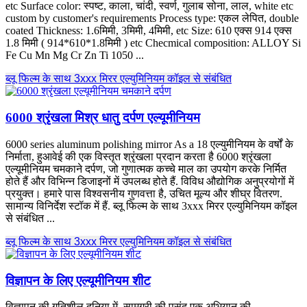
etc Surface color
: स्पष्ट, काला, चांदी, स्वर्ण, गुलाब सोना, लाल,
white etc
custom by customer's requirements Process type
: एकल लेपित,
double
coated Thickness
: 1.6मिमी, 3मिमी, 4मिमी,
etc Size
: 610 एक्स 914 एक्स
1.8 मिमी ( 914*610*1.8मिमी )
etc Checmical composition
:
ALLOY Si
Fe Cu Mn Mg Cr Zn Ti
1050 ...
ब्लू फिल्म के साथ 3xxx मिरर एल्युमिनियम कॉइल से संबंधित
6000 श्रृंखला मिश्र धातु दर्पण एल्यूमीनियम
6000
series aluminum polishing mirror As a
18 एल्युमीनियम के वर्षों के
निर्माता, हुआवेई की एक विस्तृत श्रृंखला प्रदान करता है 6000 श्रृंखला
एल्यूमीनियम चमकाने दर्पण, जो गुणात्मक कच्चे माल का उपयोग करके निर्मित
होते हैं और विभिन्न डिजाइनों में उपलब्ध होते हैं. विविध औद्योगिक अनुप्रयोगों में
प्रयुक्त। हमारे पास विश्वसनीय गुणवत्ता है, उचित मूल्य और शीघ्र वितरण.
सामान्य विनिर्देश स्टॉक में हैं. ब्लू फिल्म के साथ 3xxx मिरर एल्युमिनियम कॉइल
से संबंधित ...
ब्लू फिल्म के साथ 3xxx मिरर एल्युमिनियम कॉइल से संबंधित
विज्ञापन के लिए एल्यूमीनियम शीट
विज्ञापन की गतिशील दुनिया में, सामग्री की पसंद एक अभियान की