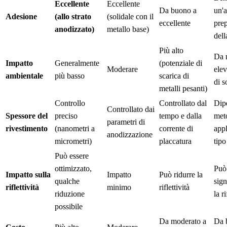
Eccellente
Eccellente
Da buono a
un'
Adesione
(allo strato
(solidale con il
eccellente
pre
anodizzato)
metallo base)
dell
Più alto
Da 
Impatto
Generalmente
(potenziale di
Moderare
elev
ambientale
più basso
scarica di
di s
metalli pesanti)
Controllo
Controllato dal
Dip
Controllato dai
Spessore del
preciso
tempo e dalla
met
parametri di
rivestimento
(nanometri a
corrente di
appl
anodizzazione
micrometri)
placcatura
tipo
Può essere
ottimizzato,
Può 
Impatto sulla
Impatto
Può ridurre la
qualche
sign
riflettività
minimo
riflettività
riduzione
la ri
possibile
Da moderato a
Da 