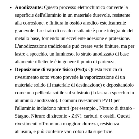
Anodizzante:
Questo processo elettrochimico converte la
superficie dell'alluminio in un materiale durevole, resistente
alla corrosione, e finitura in ossido anodico esteticamente
gradevole. Lo strato di ossido risultante è parte integrante del
metallo base, fornendo un'eccellente adesione e protezione.
L'anodizzazione tradizionale può creare varie finiture, ma per
lastre a specchio, un luminoso, lo strato anodizzato di base
altamente riflettente è in genere il punto di partenza.
Deposizione di vapore fisico (Pvd):
Questa tecnica di
rivestimento sotto vuoto prevede la vaporizzazione di un
materiale solido (il materiale di destinazione) e depositandolo
come una pellicola sottile sul substrato (la lastra a specchio in
alluminio anodizzato). I comuni rivestimenti PVD per
l'alluminio includono nitruri (per esempio., Nitruro di titanio -
Stagno, Nitruro di zirconio - ZrN), carburi, e ossidi. Questi
rivestimenti offrono una maggiore durezza, resistenza
all'usura, e può conferire vari colori alla superficie.