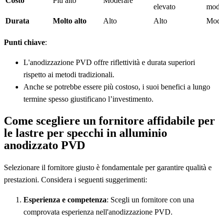
Costo
Più alto
Moderare
elevato
mod
Durata
Molto alto
Alto
Alto
Mod
Punti chiave
:
L'anodizzazione PVD offre riflettività e durata superiori
rispetto ai metodi tradizionali.
Anche se potrebbe essere più costoso, i suoi benefici a lungo
termine spesso giustificano l’investimento.
Come scegliere un fornitore affidabile per
le lastre per specchi in alluminio
anodizzato PVD
Selezionare il fornitore giusto è fondamentale per garantire qualità e
prestazioni. Considera i seguenti suggerimenti:
Esperienza e competenza
: Scegli un fornitore con una
comprovata esperienza nell'anodizzazione PVD.