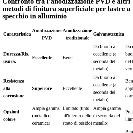
Confronto tra l'anodizzazione PVD e altri
metodi di finitura superficiale per lastre a
specchio in alluminio
Anodizzazione
Anodizzazione
Caratteristica
Galvanotecnica
PVD
tradizionale
Da buono a
Da d
Durezza/Ris.
eccellente (a
buo
Eccellente
Bene
usura.
seconda del
del 
metallo)
vern
Da buono a
Resistenza
Ben
eccellente (a
alla
Superiore
Eccellente
appl
seconda del
corrosione
corr
metallo)
Ampia gamma
Limitato (tinto
Ampia gamma
Opzioni
Pra
(metallico,
all'interno dello
(a seconda del
colore
illi
ceramica)
strato di ossido)
metallo)
Ben