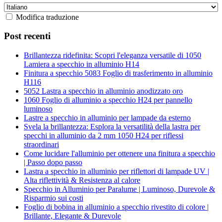
Modifica traduzione
Post recenti
Brillantezza ridefinita: Scopri l'eleganza versatile di 1050
Lamiera a specchio in alluminio H14
Finitura a specchio 5083 Foglio di trasferimento in alluminio
H116
5052 Lastra a specchio in alluminio anodizzato oro
1060 Foglio di alluminio a specchio H24 per pannello
luminoso
Lastre a specchio in alluminio per lampade da esterno
Svela la brillantezza: Esplora la versatilità della lastra per
specchi in alluminio da 2 mm 1050 H24 per riflessi
straordinari
Come lucidare l'alluminio per ottenere una finitura a specchio
| Passo dopo passo
Lastra a specchio in alluminio per riflettori di lampade UV |
Alta riflettività & Resistenza al calore
Specchio in Alluminio per Paralume | Luminoso, Durevole &
Risparmio sui costi
Foglio di bobina in alluminio a specchio rivestito di colore |
Brillante, Elegante & Durevole