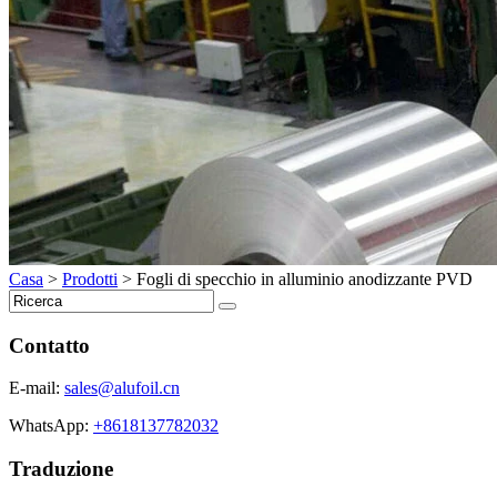
Casa
>
Prodotti
>
Fogli di specchio in alluminio anodizzante PVD
Contatto
E-mail:
sales@alufoil.cn
WhatsApp:
+8618137782032
Traduzione