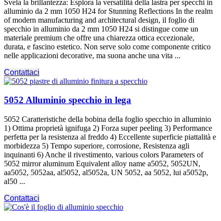
Svela la brillantezza: Esplora la versatilità della lastra per specchi in
alluminio da 2 mm 1050
H24 for Stunning Reflections In the realm
of modern manufacturing and architectural design
, il foglio di
specchio in alluminio da 2 mm 1050 H24 si distingue come un
materiale premium che offre una chiarezza ottica eccezionale,
durata, e fascino estetico. Non serve solo come componente critico
nelle applicazioni decorative, ma suona anche una vita ...
Contattaci
5052 Alluminio specchio in lega
5052 Caratteristiche della bobina della foglio specchio in alluminio
1) Ottima proprietà ignifuga 2) Forza super peeling 3) Performance
perfetta per la resistenza al freddo 4) Eccellente superficie piattalità e
morbidezza 5) Tempo superiore, corrosione, Resistenza agli
inquinanti 6) Anche il rivestimento,
various colors Parameters of
5052
mirror aluminum Equivalent alloy name a5052
, 5052UN,
aa5052, 5052aa, al5052, al5052a, UN 5052, aa 5052, lui a5052p,
al50 ...
Contattaci