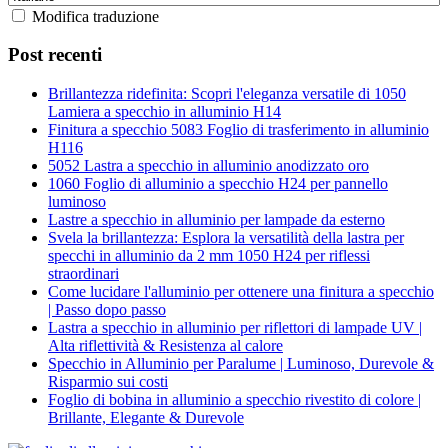
Modifica traduzione
Post recenti
Brillantezza ridefinita: Scopri l'eleganza versatile di 1050
Lamiera a specchio in alluminio H14
Finitura a specchio 5083 Foglio di trasferimento in alluminio
H116
5052 Lastra a specchio in alluminio anodizzato oro
1060 Foglio di alluminio a specchio H24 per pannello
luminoso
Lastre a specchio in alluminio per lampade da esterno
Svela la brillantezza: Esplora la versatilità della lastra per
specchi in alluminio da 2 mm 1050 H24 per riflessi
straordinari
Come lucidare l'alluminio per ottenere una finitura a specchio
| Passo dopo passo
Lastra a specchio in alluminio per riflettori di lampade UV |
Alta riflettività & Resistenza al calore
Specchio in Alluminio per Paralume | Luminoso, Durevole &
Risparmio sui costi
Foglio di bobina in alluminio a specchio rivestito di colore |
Brillante, Elegante & Durevole