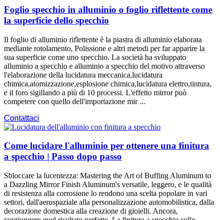
Foglio specchio in alluminio o foglio riflettente come
la superficie dello specchio
Il foglio di alluminio riflettente è la piastra di alluminio elaborata
mediante rotolamento, Polissione e altri metodi per far apparire la
sua superficie come uno specchio. La società ha sviluppato
alluminio a specchio e alluminio a specchio del motivo attraverso
l'elaborazione della lucidatura meccanica,lucidatura
chimica,atomizzazione,esplosione chimica,lucidatura elettro,tintura,
e il foro sigillando a più di 10 processi. L'effetto mirror può
competere con quello dell'importazione mir ...
Contattaci
Come lucidare l'alluminio per ottenere una finitura
a specchio | Passo dopo passo
Sbloccare la lucentezza:
Mastering the Art of Buffing Aluminum to
a Dazzling Mirror Finish Aluminum's versatile
, leggero, e le qualità
di resistenza alla corrosione lo rendono una scelta popolare in vari
settori, dall'aerospaziale alla personalizzazione automobilistica, dalla
decorazione domestica alla creazione di gioielli. Ancora,
raggiungere quel risultato perfetto, La finitura a specchio sulle