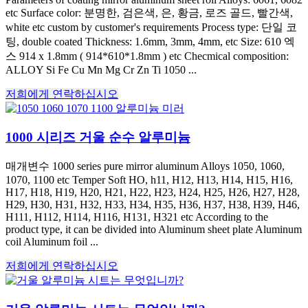
etc Surface color
: 분명한, 검은색, 은, 황금, 로즈 골드, 빨간색,
white etc custom by customer's requirements Process type
: 단일 코
팅,
double coated Thickness
: 1.6mm, 3mm, 4mm,
etc Size
: 610 엑
스 914 x 1.8mm ( 914*610*1.8mm )
etc Checmical composition
:
ALLOY Si Fe Cu Mn Mg Cr Zn Ti
1050 ...
저희에게 연락하십시오
1000 시리즈 거울 순수 알루미늄
매개변수 1000
series pure mirror aluminum Alloys
1050, 1060,
1070, 1100
etc Temper Soft HO
, h11, H12, H13, H14, H15, H16,
H17, H18, H19, H20, H21, H22, H23, H24, H25, H26, H27, H28,
H29, H30, H31, H32, H33, H34, H35, H36, H37, H38, H39, H46,
H111, H112, H114, H116, H131,
H321 etc According to the
product type
,
it can be divided into Aluminum sheet plate Aluminum
coil Aluminum foil
...
저희에게 연락하십시오