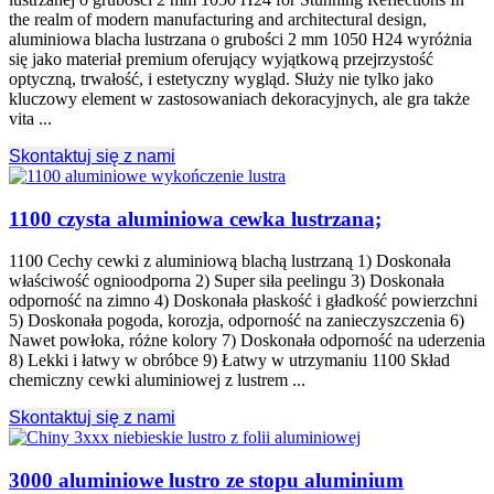
the realm of modern manufacturing and architectural design
,
aluminiowa blacha lustrzana o grubości 2 mm 1050 H24 wyróżnia
się jako materiał premium oferujący wyjątkową przejrzystość
optyczną, trwałość, i estetyczny wygląd. Służy nie tylko jako
kluczowy element w zastosowaniach dekoracyjnych, ale gra także
vita ...
Skontaktuj się z nami
1100 czysta aluminiowa cewka lustrzana;
1100 Cechy cewki z aluminiową blachą lustrzaną 1) Doskonała
właściwość ognioodporna 2) Super siła peelingu 3) Doskonała
odporność na zimno 4) Doskonała płaskość i gładkość powierzchni
5) Doskonała pogoda, korozja, odporność na zanieczyszczenia 6)
Nawet powłoka, różne kolory 7) Doskonała odporność na uderzenia
8) Lekki i łatwy w obróbce 9) Łatwy w utrzymaniu 1100 Skład
chemiczny cewki aluminiowej z lustrem ...
Skontaktuj się z nami
3000 aluminiowe lustro ze stopu aluminium