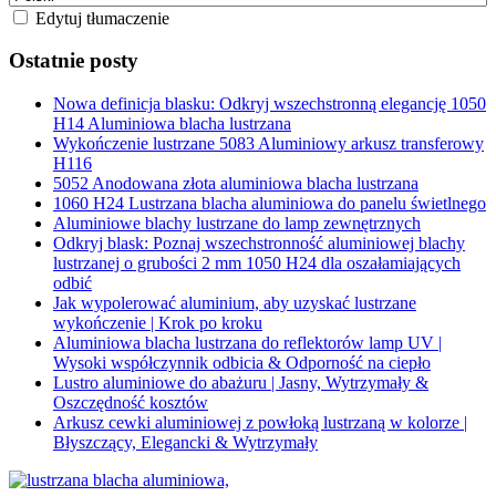
Edytuj tłumaczenie
Ostatnie posty
Nowa definicja blasku: Odkryj wszechstronną elegancję 1050
H14 Aluminiowa blacha lustrzana
Wykończenie lustrzane 5083 Aluminiowy arkusz transferowy
H116
5052 Anodowana złota aluminiowa blacha lustrzana
1060 H24 Lustrzana blacha aluminiowa do panelu świetlnego
Aluminiowe blachy lustrzane do lamp zewnętrznych
Odkryj blask: Poznaj wszechstronność aluminiowej blachy
lustrzanej o grubości 2 mm 1050 H24 dla oszałamiających
odbić
Jak wypolerować aluminium, aby uzyskać lustrzane
wykończenie | Krok po kroku
Aluminiowa blacha lustrzana do reflektorów lamp UV |
Wysoki współczynnik odbicia & Odporność na ciepło
Lustro aluminiowe do abażuru | Jasny, Wytrzymały &
Oszczędność kosztów
Arkusz cewki aluminiowej z powłoką lustrzaną w kolorze |
Błyszczący, Elegancki & Wytrzymały