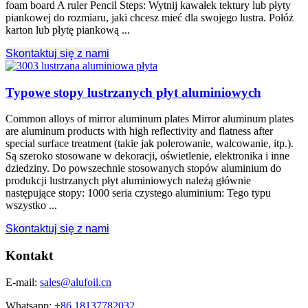
foam board A ruler Pencil Steps
: Wytnij kawałek tektury lub płyty
piankowej do rozmiaru, jaki chcesz mieć dla swojego lustra. Połóż
karton lub płytę piankową ...
Skontaktuj się z nami
Typowe stopy lustrzanych płyt aluminiowych
Common alloys of mirror aluminum plates Mirror aluminum plates
are aluminum products with high reflectivity and flatness after
special surface treatment
(takie jak polerowanie, walcowanie, itp.).
Są szeroko stosowane w dekoracji, oświetlenie, elektronika i inne
dziedziny. Do powszechnie stosowanych stopów aluminium do
produkcji lustrzanych płyt aluminiowych należą głównie
następujące stopy: 1000 seria czystego aluminium: Tego typu
wszystko ...
Skontaktuj się z nami
Kontakt
E-mail:
sales@alufoil.cn
Whatsapp:
+86 18137782032