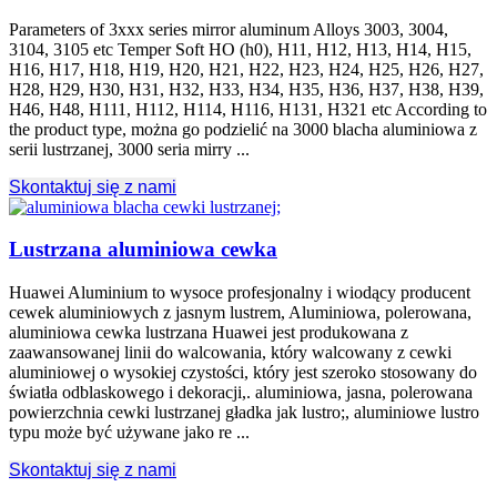
Parameters of 3xxx series mirror aluminum Alloys
3003, 3004,
3104, 3105
etc Temper Soft HO
(h0), H11, H12, H13, H14, H15,
H16, H17, H18, H19, H20, H21, H22, H23, H24, H25, H26, H27,
H28, H29, H30, H31, H32, H33, H34, H35, H36, H37, H38, H39,
H46, H48, H111, H112, H114, H116, H131,
H321 etc According to
the product type
, można go podzielić na 3000 blacha aluminiowa z
serii lustrzanej, 3000 seria mirry ...
Skontaktuj się z nami
Lustrzana aluminiowa cewka
Huawei Aluminium to wysoce profesjonalny i wiodący producent
cewek aluminiowych z jasnym lustrem, Aluminiowa, polerowana,
aluminiowa cewka lustrzana Huawei jest produkowana z
zaawansowanej linii do walcowania, który walcowany z cewki
aluminiowej o wysokiej czystości, który jest szeroko stosowany do
światła odblaskowego i dekoracji,. aluminiowa, jasna, polerowana
powierzchnia cewki lustrzanej gładka jak lustro;, aluminiowe lustro
typu może być używane jako re ...
Skontaktuj się z nami