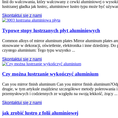
linii do walcowania, który walcowany z cewki aluminiowej o wysokiej
lustrzanej gładka jak lustro;, aluminiowe lustro typu może być używane
Skontaktuj się z nami
Typowe stopy lustrzanych płyt aluminiowych
Common alloys of mirror aluminum plates Mirror aluminum plates are a
stosowane w dekoracji, oświetlenie, elektronika i inne dziedziny. 
czystego aluminium: Tego typu wszystko ...
Skontaktuj się z nami
Czy można lustrzanie wykończyć aluminium
Can you mirror finish aluminum Can you mirror finish aluminum
?Odp
drugie, w tym artykule znajdziesz szczegółowe metody polerowania 
przemysłowych i codziennych ze względu na swoją lekkość, żrący ...
Skontaktuj się z nami
jak zrobić lustro z folii aluminiowej