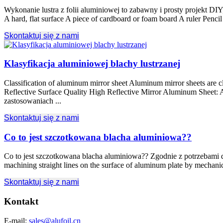
Wykonanie lustra z folii aluminiowej to zabawny i prosty projekt DI
A hard
,
flat surface A piece of cardboard or foam board A ruler Pencil
Skontaktuj się z nami
Klasyfikacja aluminiowej blachy lustrzanej
Classification of aluminum mirror sheet Aluminum mirror sheets are clas
Reflective Surface Quality High Reflective Mirror Aluminum Sheet
: 
zastosowaniach ...
Skontaktuj się z nami
Co to jest szczotkowana blacha aluminiowa??
Co to jest szczotkowana blacha aluminiowa?? Zgodnie z potrzebami dek
machining straight lines on the surface of aluminum plate by mechanic
Skontaktuj się z nami
Kontakt
E-mail:
sales@alufoil.cn