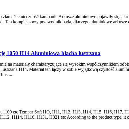
złamać skuteczność kampanii. Arkusze aluminiowe pojawiły się jako
ląd. Ten kompleksowy przewodnik bada, dlaczego aluminiowe arkusze 
cję 1050 H14 Aluminiowa blacha lustrzana
anie na materiały charakteryzujące się wysokim współczynnikiem odbic
 lustrzana H14. Materiał ten łączy w sobie wyjątkową czystość alumi
.
It is
...
0, 1100
etc Temper Soft HO
, H11, H12, H13, H14, H15, H16, H17, H
 H112, H114, H116, H131,
H321 etc According to the product type
,
it