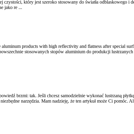
 czystości, który jest szeroko stosowany do światła odblaskowego i d
 jako re ...
luminum products with high reflectivity and flatness after special surf
Do powszechnie stosowanych stopów aluminium do produkcji lustrzanych 
owiedź brzmi: tak. Jeśli chcesz samodzielnie wykonać lustrzaną płytk
i niezbędne narzędzia. Mam nadzieję, że ten artykuł może Ci pomóc. 