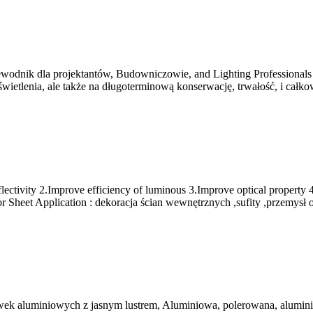
zewodnik dla projektantów, Budowniczowie,
and Lighting Professional
wietlenia, ale także na długoterminową konserwację, trwałość, i całk
flectivity 2.Improve efficiency of luminous 3.Improve optical property 
 Sheet Application
: dekoracja ścian wewnętrznych ,sufity ,przemysł o
wek aluminiowych z jasnym lustrem, Aluminiowa, polerowana, alumi