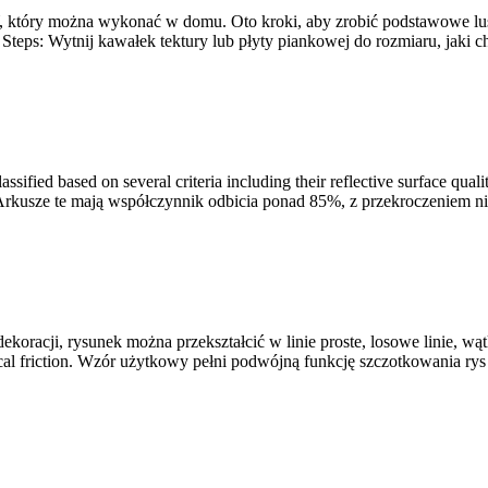
Y, który można wykonać w domu. Oto kroki, aby zrobić podstawowe lust
 Steps
: Wytnij kawałek tektury lub płyty piankowej do rozmiaru, jaki ch
sified based on several criteria including their reflective surface quali
Arkusze te mają współczynnik odbicia ponad 85%, z przekroczeniem
oracji, rysunek można przekształcić w linie proste, losowe linie, wątk
al friction
. Wzór użytkowy pełni podwójną funkcję szczotkowania rys n