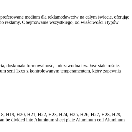
 preferowane medium dla reklamodawców na całym świecie, oferując
do reklamy, Obejmowanie wszystkiego, od właściwości i typów
ia, doskonała formowalność, i niezawodna trwałość stale rośnie.
nium serii 1xxx z kontrolowanym temperamentem, który zapewnia
18, H19, H20, H21, H22, H23, H24, H25, H26, H27, H28, H29,
 can be divided into Aluminum sheet plate Aluminum coil Aluminum