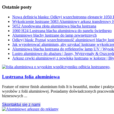
Ostatnie posty
Nowa definicja blasku: Odkryj wszechstronną elegancję 1050 
Wykończenie lustrzane 5083 Aluminiowy arkusz transferowy 
5052 Anodowana złota aluminiowa blacha lustrzana
1060 H24 Lustrzana blacha aluminiowa do panelu świetlnego
Aluminiowe blachy lustrzane do lamp zewnętrznych
Odkryj blask: Poznaj wszechstronność aluminiowej blachy lus
Jak wypolerować aluminium, aby uzyskać lustrzane wykończen
Aluminiowa blacha lustrzana do reflektorów lamp UV | Wysok
Lustro aluminiowe do abażuru | Jasny, Wytrzymały & Oszczę
Arkusz cewki aluminiowej z powłoką lustrzaną w kolorze | B
Lustrzana folia aluminiowa
Feature of mirror finish aluminium foils It is beautiful
, modne i prakt
wyrobów z folii aluminiowej. Posiadamy doświadczonych pracownikó
biznesowych ...
Skontaktuj się z nami