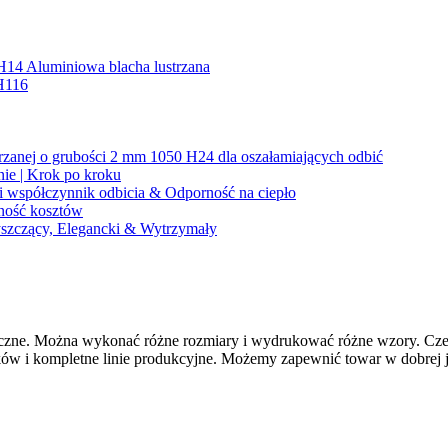
H14 Aluminiowa blacha lustrzana
H116
trzanej o grubości 2 mm 1050 H24 dla oszałamiających odbić
ie | Krok po kroku
i współczynnik odbicia & Odporność na ciepło
dność kosztów
łyszczący, Elegancki & Wytrzymały
yczne. Można wykonać różne rozmiary i wydrukować różne wzory. Czeka
w i kompletne linie produkcyjne. Możemy zapewnić towar w dobrej j