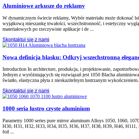
Aluminiowe arkusze do reklamy
W dynamicznym świecie reklamy, Wybór materiału może dokonać lub 
wyjątkową mieszankę trwałości, wszechstronność, i estetyczny wyg
materiałowych po rzeczywiste aplikacje i de ...
Skontaktuj się z nami
Nowa definicja blasku: Odkryj wszechstronną elegan
Introduction In architecture
, produkcja, i projektowanie, zapotrzebow
Jednym z wyróżniających się rozwiązań jest 1050 Blacha aluminiowa
światło, elastyczna płyta z nieskazitelnym lustrzanym wykończeniem
Skontaktuj się z nami
1000 seria lustro czyste aluminium
Parametry 1000
series pure mirror aluminum Alloys
1050, 1060, 107
H30, H31, H32, H33, H34, H35, H36, H37, H38, H39, H46, H111,
foil
...