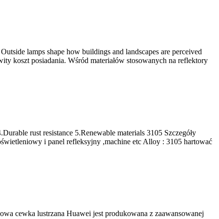
s Outside lamps shape how buildings and landscapes are perceived
owity koszt posiadania. Wśród materiałów stosowanych na reflektory
4.Durable rust resistance 5.Renewable materials
3105 Szczegóły
świetleniowy i panel refleksyjny ,
machine etc Alloy
: 3105 hartować
niowa cewka lustrzana Huawei jest produkowana z zaawansowanej