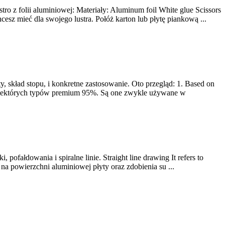
ro z folii aluminiowej: Materiały:
Aluminum foil White glue Scissors
cesz mieć dla swojego lustra. Połóż karton lub płytę piankową ...
ty
, skład stopu, i konkretne zastosowanie. Oto przegląd: 1.
Based on
 niektórych typów premium 95%. Są one zwykle używane w
i, pofałdowania i spiralne linie.
Straight line drawing It refers to
a powierzchni aluminiowej płyty oraz zdobienia su ...