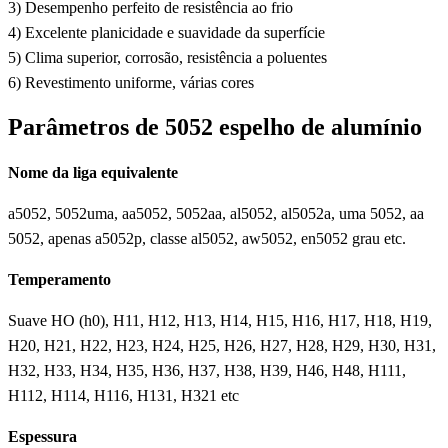
3) Desempenho perfeito de resistência ao frio
4) Excelente planicidade e suavidade da superfície
5) Clima superior, corrosão, resistência a poluentes
6) Revestimento uniforme, várias cores
Parâmetros de 5052 espelho de alumínio
Nome da liga equivalente
a5052, 5052uma, aa5052, 5052aa, al5052, al5052a, uma 5052, aa
5052, apenas a5052p, classe al5052, aw5052, en5052 grau etc.
Temperamento
Suave HO (h0), H11, H12, H13, H14, H15, H16, H17, H18, H19,
H20, H21, H22, H23, H24, H25, H26, H27, H28, H29, H30, H31,
H32, H33, H34, H35, H36, H37, H38, H39, H46, H48, H111,
H112, H114, H116, H131, H321 etc
Espessura