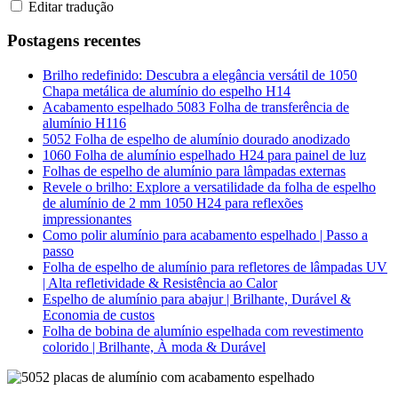
Editar tradução
Postagens recentes
Brilho redefinido: Descubra a elegância versátil de 1050
Chapa metálica de alumínio do espelho H14
Acabamento espelhado 5083 Folha de transferência de
alumínio H116
5052 Folha de espelho de alumínio dourado anodizado
1060 Folha de alumínio espelhado H24 para painel de luz
Folhas de espelho de alumínio para lâmpadas externas
Revele o brilho: Explore a versatilidade da folha de espelho
de alumínio de 2 mm 1050 H24 para reflexões
impressionantes
Como polir alumínio para acabamento espelhado | Passo a
passo
Folha de espelho de alumínio para refletores de lâmpadas UV
| Alta refletividade & Resistência ao Calor
Espelho de alumínio para abajur | Brilhante, Durável &
Economia de custos
Folha de bobina de alumínio espelhada com revestimento
colorido | Brilhante, À moda & Durável