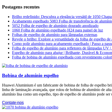
Postagens recentes
Brilho redefinido: Descubra a elegância versátil de 1050 Chap
Acabamento espelhado 5083 Folha de transferência de alumín
5052 Folha de espelho de alumínio dourado anodizado
1060 Folha de alumínio espelhado H24 para painel de luz
Folhas de espelho de alumínio para lâmpadas externas
Revele o brilho: Explore a versatilidade da folha de espelho 
Como polir alumínio para acabamento espelhado | Passo a pass
Folha de espelho de alumínio para refletores de lâmpadas UV | 
Espelho de alumínio para abajur | Brilhante, Durável & Econom
Folha de bobina de alumínio espelhada com revestimento color
Bobina de alumínio espelho
Huawei Aluminium é um fabricante de bobina de folha de espelho brilh
linha de laminação avançada, que rolou de bobina de alumínio de alta 
alumínio lisa como um espelho, tipo de espelho de alumínio pode ser 
Contate-nos