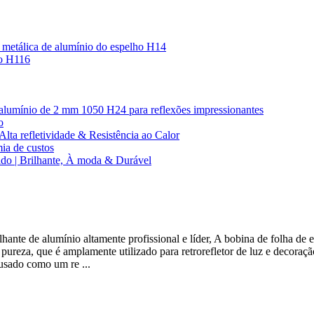
a metálica de alumínio do espelho H14
io H116
de alumínio de 2 mm 1050 H24 para reflexões impressionantes
o
Alta refletividade & Resistência ao Calor
ia de custos
ido | Brilhante, À moda & Durável
ante de alumínio altamente profissional e líder, A bobina de folha de e
pureza, que é amplamente utilizado para retrorefletor de luz e decoraçã
usado como um re ...