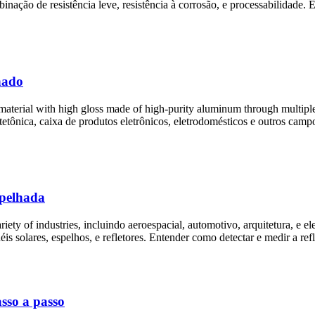
binação de resistência leve, resistência à corrosão, e processabilidade
hado
material with high gloss made of high-purity aluminum through multipl
itetônica, caixa de produtos eletrônicos, eletrodomésticos e outros ca
spelhada
riety of industries
, incluindo aeroespacial, automotivo, arquitetura, e el
is solares, espelhos, e refletores. Entender como detectar e medir a refle
sso a passo