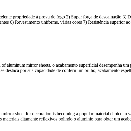
celente propriedade à prova de fogo 2) Super força de descamação 3) De
luentes 6) Revestimento uniforme, várias cores 7) Resistência superior 
 of aluminum mirror sheets
, o acabamento superficial desempenha um pa
e destaca por sua capacidade de conferir um brilho, acabamento espelha
irror sheet for decoration is becoming a popular material choice in va
sses materiais altamente reflexivos polindo o alumínio para obter um a