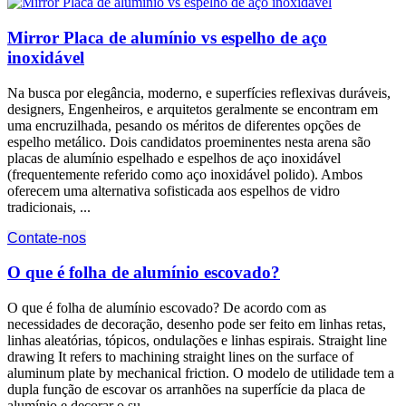
Mirror Placa de alumínio vs espelho de aço
inoxidável
Na busca por elegância, moderno, e superfícies reflexivas duráveis,
designers, Engenheiros, e arquitetos geralmente se encontram em
uma encruzilhada, pesando os méritos de diferentes opções de
espelho metálico. Dois candidatos proeminentes nesta arena são
placas de alumínio espelhado e espelhos de aço inoxidável
(frequentemente referido como aço inoxidável polido). Ambos
oferecem uma alternativa sofisticada aos espelhos de vidro
tradicionais, ...
Contate-nos
O que é folha de alumínio escovado?
O que é folha de alumínio escovado? De acordo com as
necessidades de decoração, desenho pode ser feito em linhas retas,
linhas aleatórias, tópicos, ondulações e linhas espirais.
Straight line
drawing It refers to machining straight lines on the surface of
aluminum plate by mechanical friction
. O modelo de utilidade tem a
dupla função de escovar os arranhões na superfície da placa de
alumínio e decorar o su ...