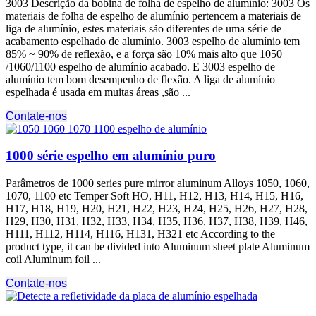
3003 Descrição da bobina de folha de espelho de alumínio: 3003 Os
materiais de folha de espelho de alumínio pertencem a materiais de
liga de alumínio, estes materiais são diferentes de uma série de
acabamento espelhado de alumínio. 3003 espelho de alumínio tem
85% ~ 90% de reflexão, e a força são 10% mais alto que 1050
/1060/1100 espelho de alumínio acabado. E 3003 espelho de
alumínio tem bom desempenho de flexão. A liga de alumínio
espelhada é usada em muitas áreas ,são ...
Contate-nos
1000 série espelho em alumínio puro
Parâmetros de 1000
series pure mirror aluminum Alloys
1050, 1060,
1070, 1100
etc Temper Soft HO
, H11, H12, H13, H14, H15, H16,
H17, H18, H19, H20, H21, H22, H23, H24, H25, H26, H27, H28,
H29, H30, H31, H32, H33, H34, H35, H36, H37, H38, H39, H46,
H111, H112, H114, H116, H131,
H321 etc According to the
product type
,
it can be divided into Aluminum sheet plate Aluminum
coil Aluminum foil
...
Contate-nos