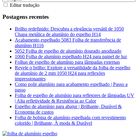
Editar tradução
Postagens recentes
Brilho redefinido: Descubra a elegância versátil de 1050
Chapa metálica de alumínio do espelho H14
Acabamento espelhado 5083 Folha de transferência de
alumínio H116
5052 Folha de espelho de alumínio dourado anodizado
1060 Folha de alumínio espelhado H24 para painel de luz
Folhas de espelho de alumínio para lâmpadas externas
Revele o brilho: Explore a versatilidade da folha de espelho
de alumínio de 2 mm 1050 H24 para reflexões
impressionantes
Como polir alumínio para acabamento espelhado | Passo a
passo
Folha de espelho de alumínio para refletores de lâmpadas UV
| Alta refletividade & Resistência ao Calor
Espelho de alumínio para abajur | Brilhante, Durável &
Economia de custos
Folha de bobina de alumínio espelhada com revestimento
colorido | Brilhante, À moda & Durável