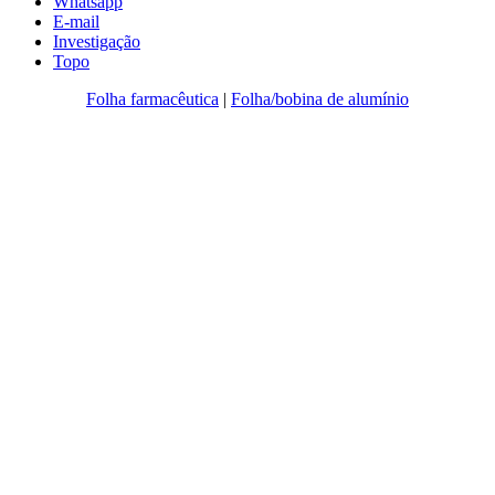
Whatsapp
E-mail
Investigação
Topo
Folha farmacêutica
|
Folha/bobina de alumínio