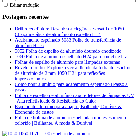
Editar tradução
Postagens recentes
Brilho redefinido: Descubra a elegância versátil de 1050
Chapa metálica de alumínio do espelho H14
Acabamento espelhado 5083 Folha de transferência de
alumínio H116
5052 Folha de espelho de alumínio dourado anodizado
1060 Folha de alumínio espelhado H24 para painel de luz
Folhas de espelho de alumínio para lâmpadas externas
Revele o brilho: Explore a versatilidade da folha de espelho
de alumínio de 2 mm 1050 H24 para reflexões
impressionantes
Como polir alumínio para acabamento espelhado | Passo a
passo
Folha de espelho de alumínio para refletores de lâmpadas UV
| Alta refletividade & Resistência ao Calor
Espelho de alumínio para abajur | Brilhante, Durável &
Economia de custos
Folha de bobina de alumínio espelhada com revestimento
colorido | Brilhante, À moda & Durável