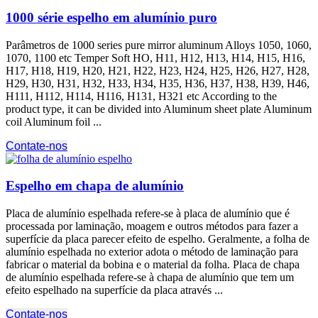
1000 série espelho em alumínio puro
Parâmetros de 1000
series pure mirror aluminum Alloys
1050, 1060,
1070, 1100
etc Temper Soft HO
, H11, H12, H13, H14, H15, H16,
H17, H18, H19, H20, H21, H22, H23, H24, H25, H26, H27, H28,
H29, H30, H31, H32, H33, H34, H35, H36, H37, H38, H39, H46,
H111, H112, H114, H116, H131,
H321 etc According to the
product type
,
it can be divided into Aluminum sheet plate Aluminum
coil Aluminum foil
...
Contate-nos
Espelho em chapa de alumínio
Placa de alumínio espelhada refere-se à placa de alumínio que é
processada por laminação, moagem e outros métodos para fazer a
superfície da placa parecer efeito de espelho. Geralmente, a folha de
alumínio espelhada no exterior adota o método de laminação para
fabricar o material da bobina e o material da folha. Placa de chapa
de alumínio espelhada refere-se à chapa de alumínio que tem um
efeito espelhado na superfície da placa através ...
Contate-nos