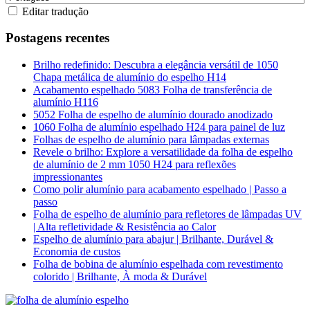
Editar tradução
Postagens recentes
Brilho redefinido: Descubra a elegância versátil de 1050
Chapa metálica de alumínio do espelho H14
Acabamento espelhado 5083 Folha de transferência de
alumínio H116
5052 Folha de espelho de alumínio dourado anodizado
1060 Folha de alumínio espelhado H24 para painel de luz
Folhas de espelho de alumínio para lâmpadas externas
Revele o brilho: Explore a versatilidade da folha de espelho
de alumínio de 2 mm 1050 H24 para reflexões
impressionantes
Como polir alumínio para acabamento espelhado | Passo a
passo
Folha de espelho de alumínio para refletores de lâmpadas UV
| Alta refletividade & Resistência ao Calor
Espelho de alumínio para abajur | Brilhante, Durável &
Economia de custos
Folha de bobina de alumínio espelhada com revestimento
colorido | Brilhante, À moda & Durável