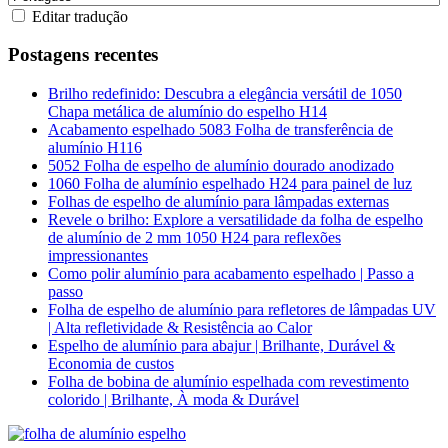
Editar tradução
Postagens recentes
Brilho redefinido: Descubra a elegância versátil de 1050
Chapa metálica de alumínio do espelho H14
Acabamento espelhado 5083 Folha de transferência de
alumínio H116
5052 Folha de espelho de alumínio dourado anodizado
1060 Folha de alumínio espelhado H24 para painel de luz
Folhas de espelho de alumínio para lâmpadas externas
Revele o brilho: Explore a versatilidade da folha de espelho
de alumínio de 2 mm 1050 H24 para reflexões
impressionantes
Como polir alumínio para acabamento espelhado | Passo a
passo
Folha de espelho de alumínio para refletores de lâmpadas UV
| Alta refletividade & Resistência ao Calor
Espelho de alumínio para abajur | Brilhante, Durável &
Economia de custos
Folha de bobina de alumínio espelhada com revestimento
colorido | Brilhante, À moda & Durável