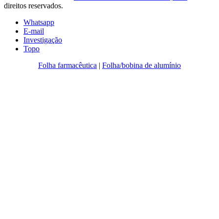
direitos reservados.
Whatsapp
E-mail
Investigação
Topo
Folha farmacêutica
|
Folha/bobina de alumínio