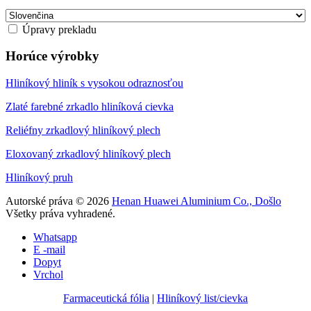
Úpravy prekladu
Horúce výrobky
Hliníkový hliník s vysokou odraznosťou
Zlaté farebné zrkadlo hliníková cievka
Reliéfny zrkadlový hliníkový plech
Eloxovaný zrkadlový hliníkový plech
Hliníkový pruh
Autorské práva © 2026
Henan Huawei Aluminium Co., Došlo
Všetky práva vyhradené.
Whatsapp
E -mail
Dopyt
Vrchol
Farmaceutická fólia
|
Hliníkový list/cievka