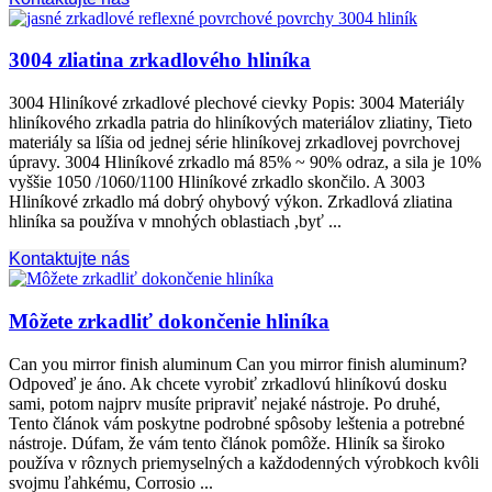
3004 zliatina zrkadlového hliníka
3004 Hliníkové zrkadlové plechové cievky Popis: 3004 Materiály
hliníkového zrkadla patria do hliníkových materiálov zliatiny, Tieto
materiály sa líšia od jednej série hliníkovej zrkadlovej povrchovej
úpravy. 3004 Hliníkové zrkadlo má 85% ~ 90% odraz, a sila je 10%
vyššie 1050 /1060/1100 Hliníkové zrkadlo skončilo. A 3003
Hliníkové zrkadlo má dobrý ohybový výkon. Zrkadlová zliatina
hliníka sa používa v mnohých oblastiach ,byť ...
Kontaktujte nás
Môžete zrkadliť dokončenie hliníka
Can you mirror finish aluminum Can you mirror finish aluminum
?
Odpoveď je áno. Ak chcete vyrobiť zrkadlovú hliníkovú dosku
sami, potom najprv musíte pripraviť nejaké nástroje. Po druhé,
Tento článok vám poskytne podrobné spôsoby leštenia a potrebné
nástroje. Dúfam, že vám tento článok pomôže. Hliník sa široko
používa v rôznych priemyselných a každodenných výrobkoch kvôli
svojmu ľahkému, Corrosio ...