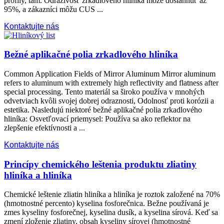
profily, tam. Odrazivosť zrkadlového hliníka môže dosiahnuť až
95%, a zákazníci môžu CUS ...
Kontaktujte nás
Bežné aplikačné polia zrkadlového hliníka
Common Application Fields of Mirror Aluminum Mirror aluminum
refers to aluminum with extremely high reflectivity and flatness after
special processing
. Tento materiál sa široko používa v mnohých
odvetviach kvôli svojej dobrej odraznosti, Odolnosť proti korózii a
estetika. Nasledujú niektoré bežné aplikačné polia zrkadlového
hliníka: Osvetľovací priemysel: Používa sa ako reflektor na
zlepšenie efektívnosti a ...
Kontaktujte nás
Princípy chemického leštenia produktu zliatiny
hliníka a hliníka
Chemické leštenie zliatin hliníka a hliníka je roztok založené na 70%
(hmotnostné percento) kyselina fosforečnica. Bežne používaná je
zmes kyseliny fosforečnej, kyselina dusík, a kyselina sírová. Keď sa
zmení zloženie zliatiny, obsah kyseliny sírovej (hmotnostné