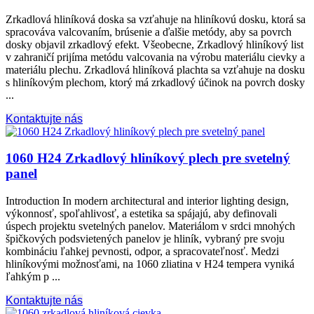
Zrkadlová hliníková doska sa vzťahuje na hliníkovú dosku, ktorá sa
spracováva valcovaním, brúsenie a ďalšie metódy, aby sa povrch
dosky objavil zrkadlový efekt. Všeobecne, Zrkadlový hliníkový list
v zahraničí prijíma metódu valcovania na výrobu materiálu cievky a
materiálu plechu. Zrkadlová hliníková plachta sa vzťahuje na dosku
s hliníkovým plechom, ktorý má zrkadlový účinok na povrch dosky
...
Kontaktujte nás
1060 H24 Zrkadlový hliníkový plech pre svetelný
panel
Introduction In modern architectural and interior lighting design
,
výkonnosť, spoľahlivosť, a estetika sa spájajú, aby definovali
úspech projektu svetelných panelov. Materiálom v srdci mnohých
špičkových podsvietených panelov je hliník, vybraný pre svoju
kombináciu ľahkej pevnosti, odpor, a spracovateľnosť. Medzi
hliníkovými možnosťami, na 1060 zliatina v H24 tempera vyniká
ľahkým p ...
Kontaktujte nás