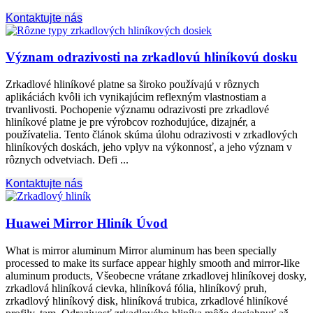
Kontaktujte nás
Význam odrazivosti na zrkadlovú hliníkovú dosku
Zrkadlové hliníkové platne sa široko používajú v rôznych
aplikáciách kvôli ich vynikajúcim reflexným vlastnostiam a
trvanlivosti. Pochopenie významu odrazivosti pre zrkadlové
hliníkové platne je pre výrobcov rozhodujúce, dizajnér, a
používatelia. Tento článok skúma úlohu odrazivosti v zrkadlových
hliníkových doskách, jeho vplyv na výkonnosť, a jeho význam v
rôznych odvetviach. Defi ...
Kontaktujte nás
Huawei Mirror Hliník Úvod
What is mirror aluminum Mirror aluminum has been specially
processed to make its surface appear highly smooth and mirror-like
aluminum products
, Všeobecne vrátane zrkadlovej hliníkovej dosky,
zrkadlová hliníková cievka, hliníková fólia, hliníkový pruh,
zrkadlový hliníkový disk, hliníková trubica, zrkadlové hliníkové