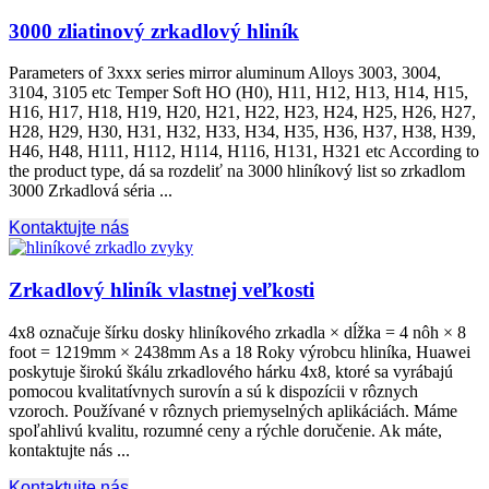
3000 zliatinový zrkadlový hliník
Parameters of 3xxx series mirror aluminum Alloys
3003, 3004,
3104, 3105
etc Temper Soft HO
(H0), H11, H12, H13, H14, H15,
H16, H17, H18, H19, H20, H21, H22, H23, H24, H25, H26, H27,
H28, H29, H30, H31, H32, H33, H34, H35, H36, H37, H38, H39,
H46, H48, H111, H112, H114, H116, H131,
H321 etc According to
the product type
, dá sa rozdeliť na 3000 hliníkový list so zrkadlom
3000 Zrkadlová séria ...
Kontaktujte nás
Zrkadlový hliník vlastnej veľkosti
4x8 označuje šírku dosky hliníkového zrkadla × dĺžka = 4 nôh × 8
foot = 1219mm × 2438mm As a
18 Roky výrobcu hliníka, Huawei
poskytuje širokú škálu zrkadlového hárku 4x8, ktoré sa vyrábajú
pomocou kvalitatívnych surovín a sú k dispozícii v rôznych
vzoroch. Používané v rôznych priemyselných aplikáciách. Máme
spoľahlivú kvalitu, rozumné ceny a rýchle doručenie. Ak máte,
kontaktujte nás ...
Kontaktujte nás