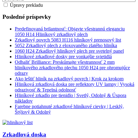
Úpravy prekladu
Posledné príspevky
Predefinovaná brilantnosť: Objavte všestrannú eleganciu
1050 H14 Hliníkový zrkadlový plech
Zrkadlový povrch 5083 H116 hliníkový prenosový list
5052 Zrkadlový plech z eloxovaného zlatého hliníka
1060 H24 Zrkadlový hliníkový plech pre svetelný panel
Hliníkové zrkadlové dosky pre vonkajšie svietidlá
Odhaliť Brilliance: Preskúmajte všestrannosť 2 mm
hliníkového zrkadlového plechu 1050 H24 pre ohromujúce
odrazy
Ako leštiť hliník na zrkadlový povrch | Krok za krokom
Hliníková zrkadlová doska pre reflektory UV lampy | Vysoká
odrazivosť & Tepelná odolnosť
Hliníkové zrkadlo pre tienidlo | Svetlý, Odolný & Úspora
nákladov
Farebne potiahnuté zrkadlové hliníkové cievky | Lesklý,
Štýlový & Odolný
Zrkadlová doska