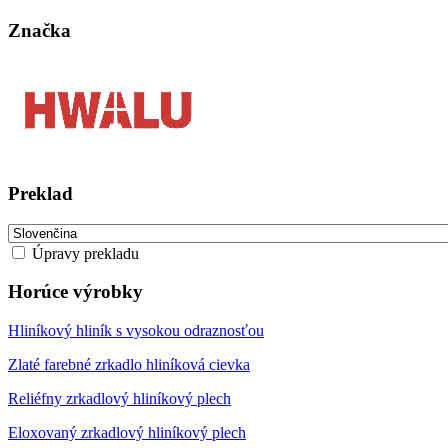
Značka
Preklad
Úpravy prekladu
Horúce výrobky
Hliníkový hliník s vysokou odraznosťou
Zlaté farebné zrkadlo hliníková cievka
Reliéfny zrkadlový hliníkový plech
Eloxovaný zrkadlový hliníkový plech