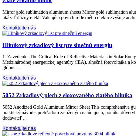
Zlaté zrkadlo hliník
Mirror gold sublimation aluminum sheets Mirror gold sublimation alu
ukázať ilúzny efekt. Valcujúci povrch reflexného efektu zvyšuje arc
Kontaktujte nás
Hliníkový zrkadlový list pre slnečnú energiu
1. Zavedenie:
The Critical Role of Reflective Materials in Solar Energ
Medzinárodnej energetickej agentúry (IEA), slnečná fotovoltaika a 
glóbus ...
Kontaktujte nás
5052 Zrkadlový plech z eloxovaného zlatého hliníka
5052
Anodized Gold Aluminum Mirror Sheet This comprehensive guide
praktický návod s prehľadom založeným na údajoch, ponúka dôveryhodn
dodávateľ ...
Kontaktujte nás