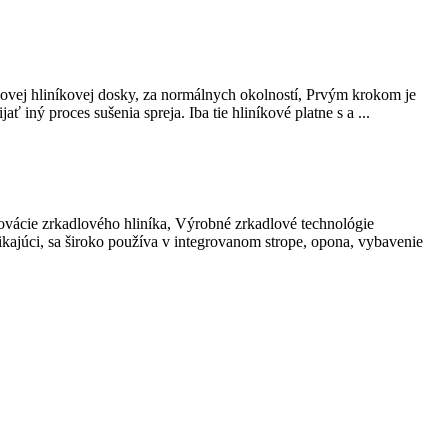
dlovej hliníkovej dosky, za normálnych okolností, Prvým krokom je
iný proces sušenia spreja. Iba tie hliníkové platne s a ...
novácie zrkadlového hliníka, Výrobné zrkadlové technológie
ikajúci, sa široko používa v integrovanom strope, opona, vybavenie