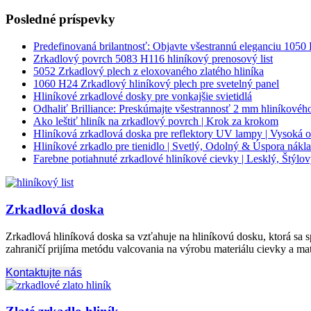
Posledné príspevky
Predefinovaná brilantnosť: Objavte všestrannú eleganciu 1050
Zrkadlový povrch 5083 H116 hliníkový prenosový list
5052 Zrkadlový plech z eloxovaného zlatého hliníka
1060 H24 Zrkadlový hliníkový plech pre svetelný panel
Hliníkové zrkadlové dosky pre vonkajšie svietidlá
Odhaliť Brilliance: Preskúmajte všestrannosť 2 mm hliníkové
Ako leštiť hliník na zrkadlový povrch | Krok za krokom
Hliníková zrkadlová doska pre reflektory UV lampy | Vysoká 
Hliníkové zrkadlo pre tienidlo | Svetlý, Odolný & Úspora nákl
Farebne potiahnuté zrkadlové hliníkové cievky | Lesklý, Štýl
Zrkadlová doska
Zrkadlová hliníková doska sa vzťahuje na hliníkovú dosku, ktorá sa s
zahraničí prijíma metódu valcovania na výrobu materiálu cievky a ma
Kontaktujte nás