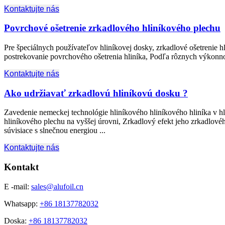
Kontaktujte nás
Povrchové ošetrenie zrkadlového hliníkového plechu
Pre špeciálnych používateľov hliníkovej dosky, zrkadlové ošetrenie h
postrekovanie povrchového ošetrenia hliníka, Podľa rôznych výkonnostn
Kontaktujte nás
Ako udržiavať zrkadlovú hliníkovú dosku ?
Zavedenie nemeckej technológie hliníkového hliníkového hliníka v hl
hliníkového plechu na vyššej úrovni, Zrkadlový efekt jeho zrkadlové
súvisiace s slnečnou energiou ...
Kontaktujte nás
Kontakt
E -mail:
sales@alufoil.cn
Whatsapp:
+86 18137782032
Doska:
+86 18137782032