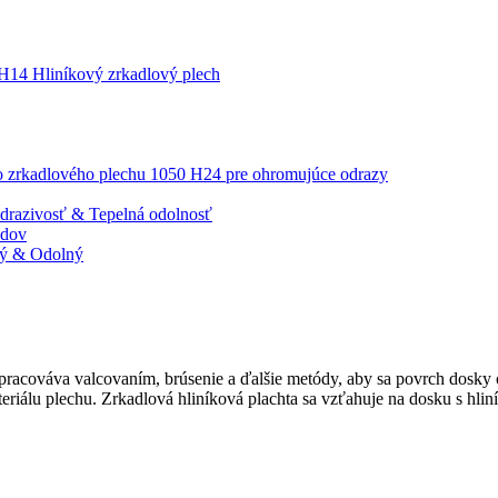
 H14 Hliníkový zrkadlový plech
ho zrkadlového plechu 1050 H24 pre ohromujúce odrazy
odrazivosť & Tepelná odolnosť
adov
ový & Odolný
pracováva valcovaním, brúsenie a ďalšie metódy, aby sa povrch dosky o
teriálu plechu. Zrkadlová hliníková plachta sa vzťahuje na dosku s hl