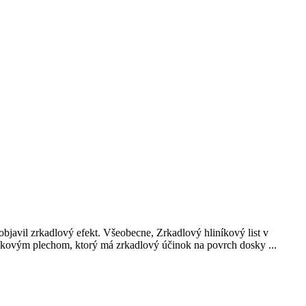
bjavil zrkadlový efekt. Všeobecne, Zrkadlový hliníkový list v
iníkovým plechom, ktorý má zrkadlový účinok na povrch dosky ...