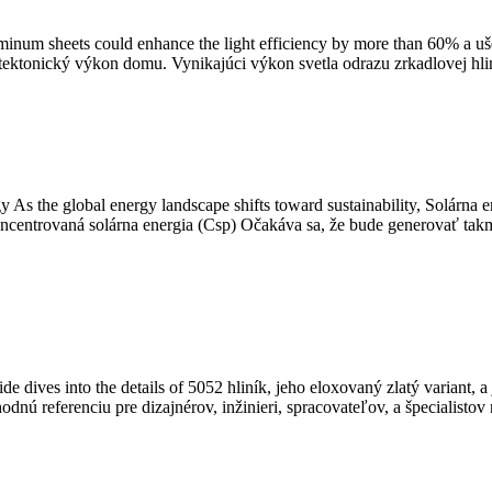
minum sheets could enhance the light efficiency by more than
60% a uše
hitektonický výkon domu. Vynikajúci výkon svetla odrazu zrkadlovej hli
y As the global energy landscape shifts toward sustainability
, Solárna 
koncentrovaná solárna energia (Csp) Očakáva sa, že bude generovať ta
 dives into the details of
5052 hliník, jeho eloxovaný zlatý variant, a
ú referenciu pre dizajnérov, inžinieri, spracovateľov, a špecialisto