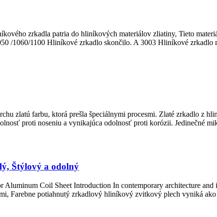
ového zrkadla patria do hliníkových materiálov zliatiny, Tieto materiál
50 /1060/1100 Hliníkové zrkadlo skončilo. A 3003 Hliníkové zrkadlo 
rchu zlatú farbu, ktorá prešla špeciálnymi procesmi. Zlaté zrkadlo z hlin
olnosť proti noseniu a vynikajúca odolnosť proti korózii. Jedinečné mik
lý, Štýlový a odolný
r Aluminum Coil Sheet Introduction In contemporary architecture and i
mi, Farebne potiahnutý zrkadlový hliníkový zvitkový plech vyniká ako t