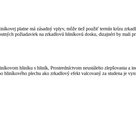
liníkovej platne má zásadný vplyv, môže tiež použiť termín krízu zrka
ých požiadaviek na zrkadlovú hliníkovú dosku, dizajnéri by mali prijať 
iníkovom hliníku s hliník, Prostredníctvom neustáleho zlepšovania a i
ho hliníkového plechu ako zrkadlový efekt valcovaný za studena je vyn