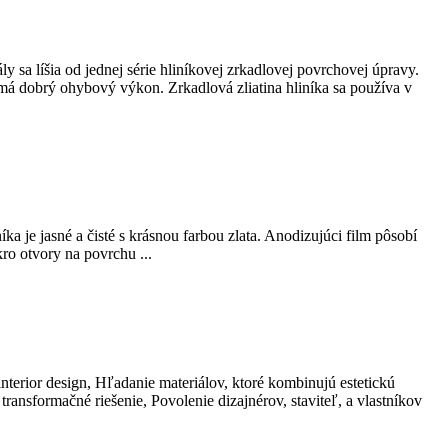
y sa líšia od jednej série hliníkovej zrkadlovej povrchovej úpravy.
má dobrý ohybový výkon. Zrkadlová zliatina hliníka sa používa v
íka je jasné a čisté s krásnou farbou zlata. Anodizujúci film pôsobí
ro otvory na povrchu ...
nterior design
, Hľadanie materiálov, ktoré kombinujú estetickú
ransformačné riešenie, Povolenie dizajnérov, staviteľ, a vlastníkov