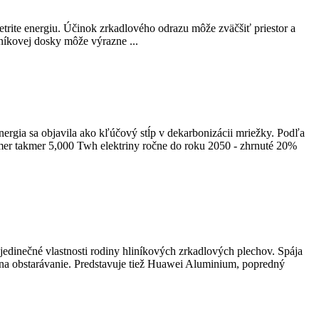
trite energiu. Účinok zrkadlového odrazu môže zväčšiť priestor a
níkovej dosky môže výrazne ...
energia sa objavila ako kľúčový stĺp v dekarbonizácii mriežky. Podľa
kmer takmer 5,000 Twh elektriny ročne do roku 2050 - zhrnuté 20%
 jedinečné vlastnosti rodiny hliníkových zrkadlových plechov. Spája
v na obstarávanie. Predstavuje tiež Huawei Aluminium, popredný