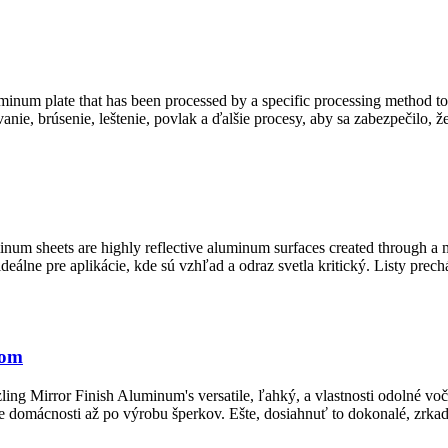
minum plate that has been processed by a specific processing method to 
nie, brúsenie, leštenie, povlak a ďalšie procesy, aby sa zabezpečilo, 
inum sheets are highly reflective aluminum surfaces created through a 
eálne pre aplikácie, kde sú vzhľad a odraz svetla kritický. Listy prech
kom
ling Mirror Finish Aluminum's versatile
, ľahký, a vlastnosti odolné v
ie domácnosti až po výrobu šperkov. Ešte, dosiahnuť to dokonalé, zrka