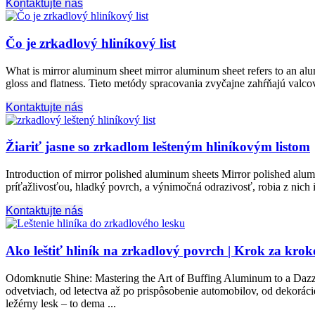
Kontaktujte nás
Čo je zrkadlový hliníkový list
What is mirror aluminum sheet mirror aluminum sheet refers to an alu
gloss and flatness
. Tieto metódy spracovania zvyčajne zahŕňajú valcova
Kontaktujte nás
Žiariť jasne so zrkadlom lešteným hliníkovým listom
Introduction of mirror polished aluminum sheets Mirror polished alum
príťažlivosťou, hladký povrch, a výnimočná odrazivosť, robia z nich id
Kontaktujte nás
Ako leštiť hliník na zrkadlový povrch | Krok za kro
Odomknutie Shine:
Mastering the Art of Buffing Aluminum to a Dazz
odvetviach, od letectva až po prispôsobenie automobilov, od dekorác
ležérny lesk – to dema ...