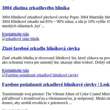
3004 zliatina zrkadlového hliníka
3004 Hliníkové zrkadlové plechové cievky Popis: 3004 Materiály hliník
3004 Hliníkové zrkadlo má 85% ~ 90% odraz, a sila je 10% vyššie 10
mnohých oblastiach ,byť ...
Kontaktujte nás
Zlaté farebné zrkadlo hliníková cievka
Zlaté zrkadlo hliníka je eloxovaný hliníkový list, ktorý získava na pov
ako ochranná vrstva pre samotný list, ukazuje silnú tvrdosť, Dobrý od
Kontaktujte nás
Farebne potiahnuté zrkadlové hliníkové cievky | Lesk
Transformujte svoj priestor:
The Vibrant Allure of Color Coated Mirro
príťažlivosť s trvanlivosťou a všestrannosťou, je neúprosný. Medzi ni
domov, aby urobili revolúciu v priestoroch ...