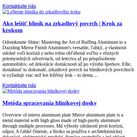
Kontaktujte nás
Ako leštiť hliník na zrkadlový povrch | Krok za
krokom
Odomknutie Shine:
Mastering the Art of Buffing Aluminum to a
Dazzling Mirror Finish Aluminum's versatile
, ľahký, a vlastnosti
odolné voči korózii z neho robia obľúbenú voľbu v rôznych
priemyselných odvetviach, od letectva až po prispôsobenie
automobilov, od dekorácie domácnosti až po výrobu šperkov. Ešte,
dosiahnuť to dokonalé, zrkadlový povrch na hliníkových povrchoch
si vyžaduje viac než len ležérny lesk – to dema ...
Kontaktujte nás
Metóda spracovania hliníkovej dosky
Overview of mirror aluminum plate Mirror aluminum plate is a
metal material with high gloss made of high-purity aluminum
through multiple processes
. Má výhody odolnosti proti korózii,
odpor, A ľahké čistenie, a široko sa používa v architektonickej
dekorácii, elektronický produkt, domáce spotrebiče a iné oblasti.