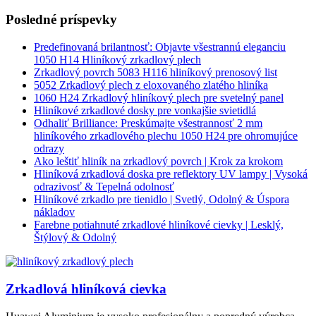
Posledné príspevky
Predefinovaná brilantnosť: Objavte všestrannú eleganciu
1050 H14 Hliníkový zrkadlový plech
Zrkadlový povrch 5083 H116 hliníkový prenosový list
5052 Zrkadlový plech z eloxovaného zlatého hliníka
1060 H24 Zrkadlový hliníkový plech pre svetelný panel
Hliníkové zrkadlové dosky pre vonkajšie svietidlá
Odhaliť Brilliance: Preskúmajte všestrannosť 2 mm
hliníkového zrkadlového plechu 1050 H24 pre ohromujúce
odrazy
Ako leštiť hliník na zrkadlový povrch | Krok za krokom
Hliníková zrkadlová doska pre reflektory UV lampy | Vysoká
odrazivosť & Tepelná odolnosť
Hliníkové zrkadlo pre tienidlo | Svetlý, Odolný & Úspora
nákladov
Farebne potiahnuté zrkadlové hliníkové cievky | Lesklý,
Štýlový & Odolný
Zrkadlová hliníková cievka