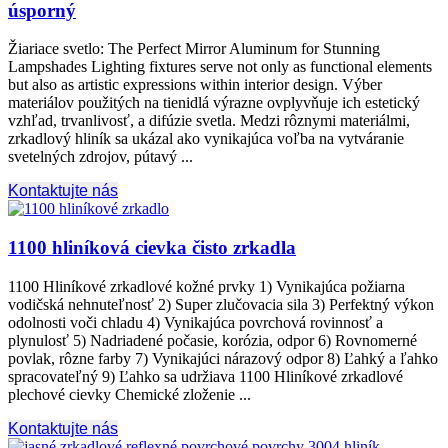
úsporný
Žiariace svetlo:
The Perfect Mirror Aluminum for Stunning
Lampshades Lighting fixtures serve not only as functional elements
but also as artistic expressions within interior design
. Výber
materiálov použitých na tienidlá výrazne ovplyvňuje ich estetický
vzhľad, trvanlivosť, a difúzie svetla. Medzi rôznymi materiálmi,
zrkadlový hliník sa ukázal ako vynikajúca voľba na vytváranie
svetelných zdrojov, pútavý ...
Kontaktujte nás
1100 hliníková cievka čisto zrkadla
1100 Hliníkové zrkadlové kožné prvky 1) Vynikajúca požiarna
vodičská nehnuteľnosť 2) Super zlučovacia sila 3) Perfektný výkon
odolnosti voči chladu 4) Vynikajúca povrchová rovinnosť a
plynulosť 5) Nadriadené počasie, korózia, odpor 6) Rovnomerné
povlak, rôzne farby 7) Vynikajúci nárazový odpor 8) Ľahký a ľahko
spracovateľný 9) Ľahko sa udržiava 1100 Hliníkové zrkadlové
plechové cievky Chemické zloženie ...
Kontaktujte nás