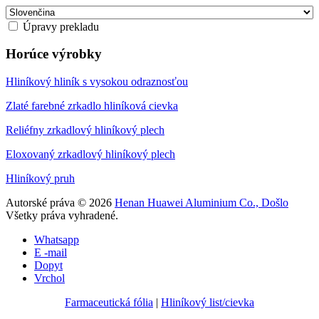
Úpravy prekladu
Horúce výrobky
Hliníkový hliník s vysokou odraznosťou
Zlaté farebné zrkadlo hliníková cievka
Reliéfny zrkadlový hliníkový plech
Eloxovaný zrkadlový hliníkový plech
Hliníkový pruh
Autorské práva © 2026
Henan Huawei Aluminium Co., Došlo
Všetky práva vyhradené.
Whatsapp
E -mail
Dopyt
Vrchol
Farmaceutická fólia
|
Hliníkový list/cievka