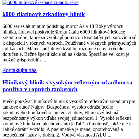
6000 zliatinový zrkadlový hliník
6000
series aluminum polishing mirror As a
18 Roky výrobcu
hliníka, Huawei poskytuje širokú škálu 6000 hliníkové leštiace
zrkadlo série, ktoré sa vyrábajú pomocou kvalitatívnych surovín a sú
k dispozícii v rôznych vzoroch. Používané v rôznych priemyselných
aplikáciách. Máme spoľahlivú kvalitu, rozumné ceny a rýchle
doručenie. Bežné špecifikácie sú na sklade. Špeciálne veľkosti je
možné prispôsobiť a ...
Kontaktujte nás
Hliníkový hliník s vysokým reflexným zrkadlom sa
používa v ropných tankeroch
Prečo používať hliníkový hliník s vysokým reflexným zrkadlom pre
tankové auto? Najprv, Bezpečnosť vysoko odrážajúceho
zrkadlového hliníkového tankera zliatiny, Hliníkový list má
bezpečnostný výkon vďaka svojej jedinečnosti 1. Vysoké reflexné
zrkadlové hliníkové plechové auto je ľahšia hmotnosť, takže nie je
ľahké obrátiť vozidlo, A pneumatika je menej opotrebovaná a
bezpečnosť jazdy je dobrá. 2. Vodivé vlastnosti ALU ...