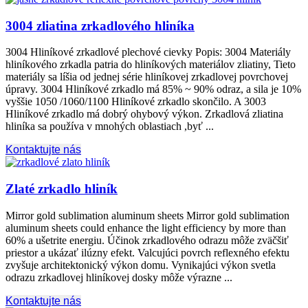
3004 zliatina zrkadlového hliníka
3004 Hliníkové zrkadlové plechové cievky Popis: 3004 Materiály
hliníkového zrkadla patria do hliníkových materiálov zliatiny, Tieto
materiály sa líšia od jednej série hliníkovej zrkadlovej povrchovej
úpravy. 3004 Hliníkové zrkadlo má 85% ~ 90% odraz, a sila je 10%
vyššie 1050 /1060/1100 Hliníkové zrkadlo skončilo. A 3003
Hliníkové zrkadlo má dobrý ohybový výkon. Zrkadlová zliatina
hliníka sa používa v mnohých oblastiach ,byť ...
Kontaktujte nás
Zlaté zrkadlo hliník
Mirror gold sublimation aluminum sheets Mirror gold sublimation
aluminum sheets could enhance the light efficiency by more than
60% a ušetrite energiu. Účinok zrkadlového odrazu môže zväčšiť
priestor a ukázať ilúzny efekt. Valcujúci povrch reflexného efektu
zvyšuje architektonický výkon domu. Vynikajúci výkon svetla
odrazu zrkadlovej hliníkovej dosky môže výrazne ...
Kontaktujte nás