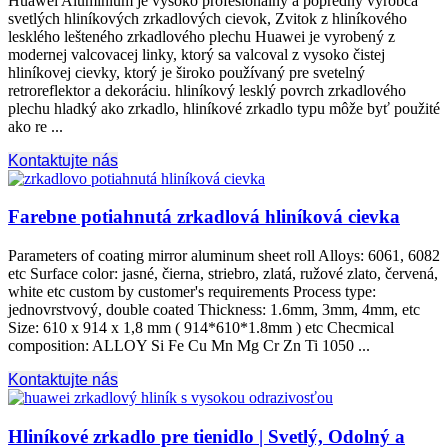
Huawei Aluminium je vysoko profesionálny a popredný výrobca
svetlých hliníkových zrkadlových cievok, Zvitok z hliníkového
lesklého lešteného zrkadlového plechu Huawei je vyrobený z
modernej valcovacej linky, ktorý sa valcoval z vysoko čistej
hliníkovej cievky, ktorý je široko používaný pre svetelný
retroreflektor a dekoráciu. hliníkový lesklý povrch zrkadlového
plechu hladký ako zrkadlo, hliníkové zrkadlo typu môže byť použité
ako re ...
Kontaktujte nás
Farebne potiahnutá zrkadlová hliníková cievka
Parameters of coating mirror aluminum sheet roll Alloys
: 6061, 6082
etc Surface color
: jasné, čierna, striebro, zlatá, ružové zlato, červená,
white etc custom by customer's requirements Process type
:
jednovrstvový,
double coated Thickness
: 1.6mm, 3mm, 4mm,
etc
Size
: 610 x 914 x 1,8 mm ( 914*610*1.8mm )
etc Checmical
composition
:
ALLOY Si Fe Cu Mn Mg Cr Zn Ti
1050 ...
Kontaktujte nás
Hliníkové zrkadlo pre tienidlo | Svetlý, Odolný a