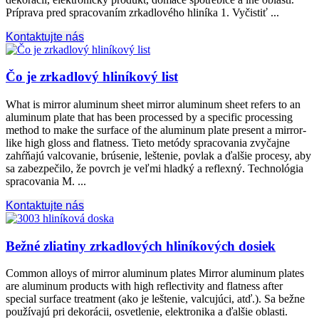
Príprava pred spracovaním zrkadlového hliníka 1. Vyčistiť ...
Kontaktujte nás
Čo je zrkadlový hliníkový list
What is mirror aluminum sheet mirror aluminum sheet refers to an
aluminum plate that has been processed by a specific processing
method to make the surface of the aluminum plate present a mirror-
like high gloss and flatness
. Tieto metódy spracovania zvyčajne
zahŕňajú valcovanie, brúsenie, leštenie, povlak a ďalšie procesy, aby
sa zabezpečilo, že povrch je veľmi hladký a reflexný. Technológia
spracovania M. ...
Kontaktujte nás
Bežné zliatiny zrkadlových hliníkových dosiek
Common alloys of mirror aluminum plates Mirror aluminum plates
are aluminum products with high reflectivity and flatness after
special surface treatment
(ako je leštenie, valcujúci, atď.). Sa bežne
používajú pri dekorácii, osvetlenie, elektronika a ďalšie oblasti.