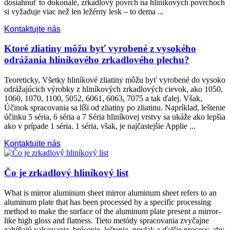
dosiahnuť to dokonalé, zrkadlový povrch na hliníkových povrchoch
si vyžaduje viac než len ležérny lesk – to dema ...
Kontaktujte nás
Ktoré zliatiny môžu byť vyrobené z vysokého
odrážania hliníkového zrkadlového plechu?
Teoreticky, Všetky hliníkové zliatiny môžu byť vyrobené do vysoko
odrážajúcich výrobky z hliníkových zrkadlových cievok, ako 1050,
1060, 1070, 1100, 5052, 6061, 6063, 7075 a tak ďalej. Však,
Účinok spracovania sa líši od zliatiny po zliatinu. Napríklad, leštenie
účinku 5 séria, 6 séria a 7 Séria hliníkovej vrstvy sa ukáže ako lepšia
ako v prípade 1 séria. 1 séria, však, je najčastejšie Applie ...
Kontaktujte nás
Čo je zrkadlový hliníkový list
What is mirror aluminum sheet mirror aluminum sheet refers to an
aluminum plate that has been processed by a specific processing
method to make the surface of the aluminum plate present a mirror-
like high gloss and flatness
. Tieto metódy spracovania zvyčajne
zahŕňajú valcovanie, brúsenie, leštenie, povlak a ďalšie procesy, aby