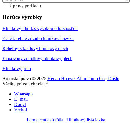
Úpravy prekladu
Horúce výrobky
Hliníkový hliník s vysokou odraznosťou
Zlaté farebné zrkadlo hliníková cievka
Reliéfny zrkadlový hliníkový plech
Eloxovaný zrkadlový hliníkový plech
Hliníkový pruh
Autorské práva © 2026
Henan Huawei Aluminium Co., Došlo
Všetky práva vyhradené.
Whatsapp
E -mail
Dopyt
Vrchol
Farmaceutická fólia
|
Hliníkový list/cievka