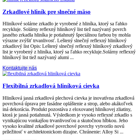
Zrkadlové hliník pre slnečné mäso
Hliníkové solárne zrkadlo je vyrobené z hliníka, ktorý sa ľahko
recykluje. Solárny reflexný hliníkový list tiež nazývaný povrch
jasného zrkadla hliníka je potiahnutý špeciálnou farbou by mohla
výrazne zvýšiť trvanlivosť. Leštený slnečný reflexný hliníkový
zrkadlový list Opis: Leštený slnečný reflexný hliníkový zrkadlový
list je vyrobený z hliníka, ktorý sa ľahko recykluje.Solárny reflexný
hliníkový list tiež nazývaný alumi ...
Kontaktujte nás
Flexibilná zrkadlová hliníková cievka
Hliníková jasná zrkadlová plechová cievka je inovatívna zrkadlová
povrchová úprava pre fasádne opláštenie a strop, alebo akákoľvek
iná dekorácia. Produkt pozostáva z eloxovanej hliníkovej zliatiny,
ktorá je jasná potiahnutá. Výsledkom je vysoko reflexné zrkadlo s
vynikajúcou vonkajšou trvanlivosťou a skutočnou hĺbkou. Jeho
vysoko kvalitné zrkadlové povrchové povrchy vytvorilo novú
príležitosť v architektonickom dizajne. Chránenie:
Alloy Si
...