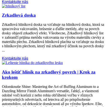
Kontaktujte nás
Zrkadlová doska
Zrkadlová hliníková doska sa vzťahuje na hliníkovú dosku, ktorá sa
spracováva valcovaním, brúsenie a ďalšie metódy, aby sa povrch
dosky objavil zrkadlový efekt. Všeobecne, Zrkadlový hliníkový list
v zahraničí prijíma metódu valcovania na výrobu materiálu cievky a
materiálu plechu. Zrkadlová hliníková plachta sa vzťahuje na dosku
s hliníkovým plechom, ktorý má zrkadlový účinok na povrch dosky
...
Kontaktujte nás
Ako leštiť hliník na zrkadlový povrch | Krok za
krokom
Odomknutie Shine:
Mastering the Art of Buffing Aluminum to a
Dazzling Mirror Finish Aluminum's versatile
, ľahký, a vlastnosti
odolné voči korózii z neho robia obľúbenú voľbu v rôznych
priemyselných odvetviach, od letectva až po prispôsobenie
automobilov, od dekorácie domácnosti až po výrobu šperkov. Ešte,