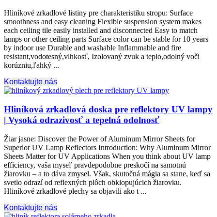
Hliníkové zrkadlové listiny pre charakteristiku stropu:
Surface
smoothness and easy cleaning Flexible suspension system makes
each ceiling tile easily installed and disconnected Easy to match
lamps or other ceiling parts Surface color can be stable for
10
years
by indoor use Durable and washable Inflammable and fire
resistant
,vodotesný,vlhkosť, Izolovaný zvuk a teplo,odolný voči
korúzniu,ľahký ...
Kontaktujte nás
Hliníková zrkadlová doska pre reflektory UV lampy
| Vysoká odrazivosť a tepelná odolnosť
Žiar jasne:
Discover the Power of Aluminum Mirror Sheets for
Superior UV Lamp Reflectors Introduction
:
Why Aluminum Mirror
Sheets Matter for UV Applications When you think about UV lamp
efficiency
, vaša myseľ pravdepodobne preskočí na samotnú
žiarovku – a to dáva zmysel. Však, skutočná mágia sa stane, keď sa
svetlo odrazí od reflexných plôch obklopujúcich žiarovku.
Hliníkové zrkadlové plechy sa objavili ako t ...
Kontaktujte nás