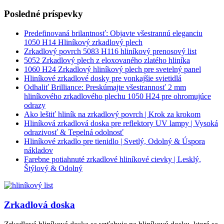
Posledné príspevky
Predefinovaná brilantnosť: Objavte všestrannú eleganciu
1050 H14 Hliníkový zrkadlový plech
Zrkadlový povrch 5083 H116 hliníkový prenosový list
5052 Zrkadlový plech z eloxovaného zlatého hliníka
1060 H24 Zrkadlový hliníkový plech pre svetelný panel
Hliníkové zrkadlové dosky pre vonkajšie svietidlá
Odhaliť Brilliance: Preskúmajte všestrannosť 2 mm
hliníkového zrkadlového plechu 1050 H24 pre ohromujúce
odrazy
Ako leštiť hliník na zrkadlový povrch | Krok za krokom
Hliníková zrkadlová doska pre reflektory UV lampy | Vysoká
odrazivosť & Tepelná odolnosť
Hliníkové zrkadlo pre tienidlo | Svetlý, Odolný & Úspora
nákladov
Farebne potiahnuté zrkadlové hliníkové cievky | Lesklý,
Štýlový & Odolný
Zrkadlová doska