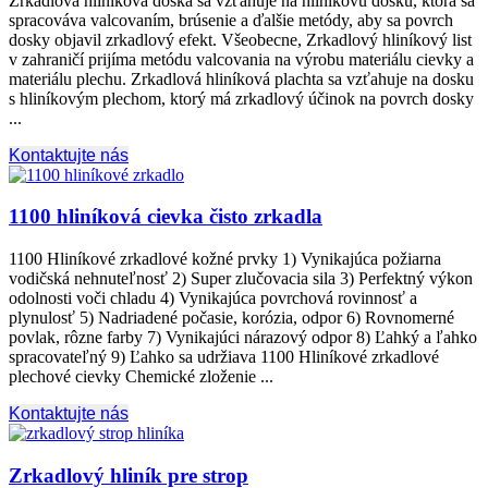
Zrkadlová hliníková doska sa vzťahuje na hliníkovú dosku, ktorá sa
spracováva valcovaním, brúsenie a ďalšie metódy, aby sa povrch
dosky objavil zrkadlový efekt. Všeobecne, Zrkadlový hliníkový list
v zahraničí prijíma metódu valcovania na výrobu materiálu cievky a
materiálu plechu. Zrkadlová hliníková plachta sa vzťahuje na dosku
s hliníkovým plechom, ktorý má zrkadlový účinok na povrch dosky
...
Kontaktujte nás
1100 hliníková cievka čisto zrkadla
1100 Hliníkové zrkadlové kožné prvky 1) Vynikajúca požiarna
vodičská nehnuteľnosť 2) Super zlučovacia sila 3) Perfektný výkon
odolnosti voči chladu 4) Vynikajúca povrchová rovinnosť a
plynulosť 5) Nadriadené počasie, korózia, odpor 6) Rovnomerné
povlak, rôzne farby 7) Vynikajúci nárazový odpor 8) Ľahký a ľahko
spracovateľný 9) Ľahko sa udržiava 1100 Hliníkové zrkadlové
plechové cievky Chemické zloženie ...
Kontaktujte nás
Zrkadlový hliník pre strop