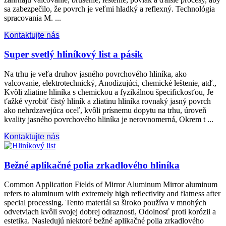
sa zabezpečilo, že povrch je veľmi hladký a reflexný. Technológia
spracovania M. ...
Kontaktujte nás
Super svetlý hliníkový list a pásik
Na trhu je veľa druhov jasného povrchového hliníka, ako
valcovanie, elektrotechnický, Anodizujúci, chemické leštenie, atď.,
Kvôli zliatine hliníka s chemickou a fyzikálnou špecifickosťou, Je
ťažké vyrobiť čistý hliník a zliatinu hliníka rovnaký jasný povrch
ako nehrdzavejúca oceľ, kvôli prísnemu dopytu na trhu, úroveň
kvality jasného povrchového hliníka je nerovnomerná, Okrem t ...
Kontaktujte nás
Bežné aplikačné polia zrkadlového hliníka
Common Application Fields of Mirror Aluminum Mirror aluminum
refers to aluminum with extremely high reflectivity and flatness after
special processing
. Tento materiál sa široko používa v mnohých
odvetviach kvôli svojej dobrej odraznosti, Odolnosť proti korózii a
estetika. Nasledujú niektoré bežné aplikačné polia zrkadlového