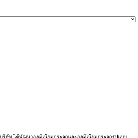
จก บริษัท ได้พัฒนาอลูมิเนียมกระจกและอลูมิเนียมกระจกรูปแบบ