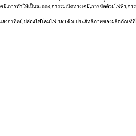
คมี,การทำให้เป็นละออง,การระเบิดทางเคมี,การขัดด้วยไฟฟ้า,กา
อาทิตย์,ปล่องไฟโคมไฟ ฯลฯ ด้วยประสิทธิภาพของผลิตภัณฑ์ที่มั่นค