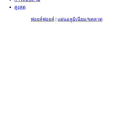
สูงสุด
ฟอยล์ฟอยล์
|
แผ่นอลูมิเนียม/ขดลวด