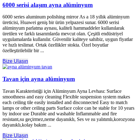
6000 serisi alaşım ayna alüminyum
6000
series aluminum polishing mirror As a
18 yıllık alüminyum
üreticisi, Huawei geniş bir ürün yelpazesi sunar. 6000 serisi
alüminyum parlatma aynası, kaliteli hammaddeler kullanılarak
üretilen ve farklı tasarımlarda mevcut olan. Çeşitli endüstriyel
uygulamalarda kullanılır. Güvenilir kaliteye sahibiz, uygun fiyatlar
ve hızlı teslimat. Ortak özellikler stokta. Özel boyutlar
özelleştirilebilir bir ...
Bize Ulaşın
Tavan için ayna alüminyum
Tavan Karakteristiği için Alüminyum Ayna Levhası:
Surface
smoothness and easy cleaning Flexible suspension system makes
each ceiling tile easily installed and disconnected Easy to match
lamps or other ceiling parts Surface color can be stable for
10
years
by indoor use Durable and washable Inflammable and fire
resistant
,su geçirmez,neme dayanıklı, Ses ve ısı yalıtımlı,korozyona
dayanıklı,kolay bakım ...
Bize Ulaşın