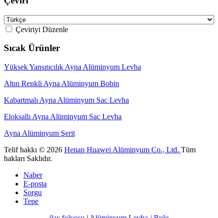
Çeviri
Çeviriyi Düzenle
Sıcak Ürünler
Yüksek Yansıtıcılık Ayna Alüminyum Levha
Altın Renkli Ayna Alüminyum Bobin
Kabartmalı Ayna Alüminyum Sac Levha
Eloksallı Ayna Alüminyum Sac Levha
Ayna Alüminyum Şerit
Telif hakkı © 2026
Henan Huawei Alüminyum Co., Ltd.
Tüm
hakları Saklıdır.
Naber
E-posta
Sorgu
Tepe
ilaç folyosu
|
Alüminyum Levha / Rulo