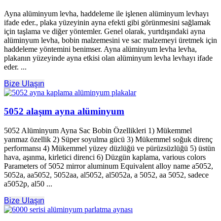
Ayna alüminyum levha, haddeleme ile işlenen alüminyum levhayı
ifade eder., plaka yüzeyinin ayna efekti gibi görünmesini sağlamak
için taşlama ve diğer yöntemler. Genel olarak, yurtdışındaki ayna
alüminyum levha, bobin malzemesini ve sac malzemeyi üretmek için
haddeleme yöntemini benimser. Ayna alüminyum levha levha,
plakanın yüzeyinde ayna etkisi olan alüminyum levha levhayı ifade
eder. ...
Bize Ulaşın
5052 alaşım ayna alüminyum
5052 Alüminyum Ayna Sac Bobin Özellikleri 1) Mükemmel
yanmaz özellik 2) Süper soyulma gücü 3) Mükemmel soğuk direnç
performansı 4) Mükemmel yüzey düzlüğü ve pürüzsüzlüğü 5) üstün
hava, aşınma, kirletici direnci 6) Düzgün kaplama,
various colors
Parameters of
5052
mirror aluminum Equivalent alloy name a5052
,
5052a, aa5052, 5052aa, al5052, al5052a, a 5052, aa 5052, sadece
a5052p, al50 ...
Bize Ulaşın