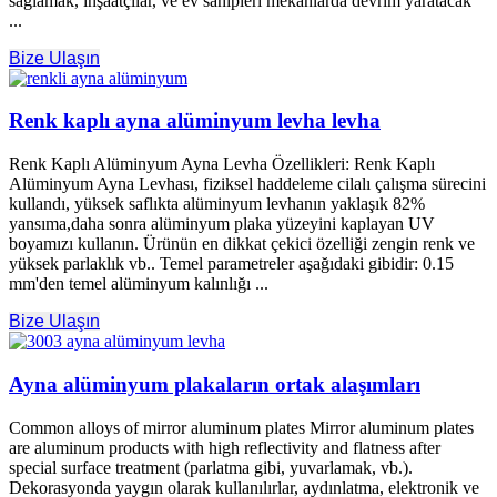
sağlamak, inşaatçılar, ve ev sahipleri mekanlarda devrim yaratacak
...
Bize Ulaşın
Renk kaplı ayna alüminyum levha levha
Renk Kaplı Alüminyum Ayna Levha Özellikleri: Renk Kaplı
Alüminyum Ayna Levhası, fiziksel haddeleme cilalı çalışma sürecini
kullandı, yüksek saflıkta alüminyum levhanın yaklaşık 82%
yansıma,daha sonra alüminyum plaka yüzeyini kaplayan UV
boyamızı kullanın. Ürünün en dikkat çekici özelliği zengin renk ve
yüksek parlaklık vb.. Temel parametreler aşağıdaki gibidir: 0.15
mm'den temel alüminyum kalınlığı ...
Bize Ulaşın
Ayna alüminyum plakaların ortak alaşımları
Common alloys of mirror aluminum plates Mirror aluminum plates
are aluminum products with high reflectivity and flatness after
special surface treatment
(parlatma gibi, yuvarlamak, vb.).
Dekorasyonda yaygın olarak kullanılırlar, aydınlatma, elektronik ve