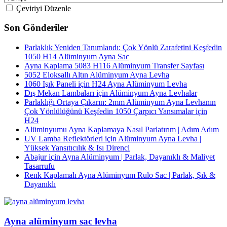
Çeviriyi Düzenle
Son Gönderiler
Parlaklık Yeniden Tanımlandı: Çok Yönlü Zarafetini Keşfedin
1050 H14 Alüminyum Ayna Sac
Ayna Kaplama 5083 H116 Alüminyum Transfer Sayfası
5052 Eloksallı Altın Alüminyum Ayna Levha
1060 Işık Paneli için H24 Ayna Alüminyum Levha
Dış Mekan Lambaları için Alüminyum Ayna Levhalar
Parlaklığı Ortaya Çıkarın: 2mm Alüminyum Ayna Levhanın
Çok Yönlülüğünü Keşfedin 1050 Çarpıcı Yansımalar için
H24
Alüminyumu Ayna Kaplamaya Nasıl Parlatırım | Adım Adım
UV Lamba Reflektörleri için Alüminyum Ayna Levha |
Yüksek Yansıtıcılık & Isı Direnci
Abajur için Ayna Alüminyum | Parlak, Dayanıklı & Maliyet
Tasarrufu
Renk Kaplamalı Ayna Alüminyum Rulo Sac | Parlak, Şık &
Dayanıklı
Ayna alüminyum sac levha