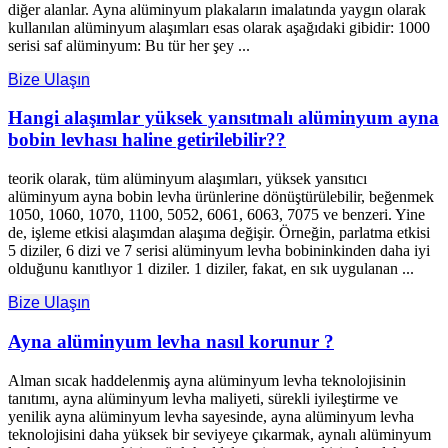
diğer alanlar. Ayna alüminyum plakaların imalatında yaygın olarak
kullanılan alüminyum alaşımları esas olarak aşağıdaki gibidir: 1000
serisi saf alüminyum: Bu tür her şey ...
Bize Ulaşın
Hangi alaşımlar yüksek yansıtmalı alüminyum ayna
bobin levhası haline getirilebilir??
teorik olarak, tüm alüminyum alaşımları, yüksek yansıtıcı
alüminyum ayna bobin levha ürünlerine dönüştürülebilir, beğenmek
1050, 1060, 1070, 1100, 5052, 6061, 6063, 7075 ve benzeri. Yine
de, işleme etkisi alaşımdan alaşıma değişir. Örneğin, parlatma etkisi
5 diziler, 6 dizi ve 7 serisi alüminyum levha bobininkinden daha iyi
olduğunu kanıtlıyor 1 diziler. 1 diziler, fakat, en sık uygulanan ...
Bize Ulaşın
Ayna alüminyum levha nasıl korunur ?
Alman sıcak haddelenmiş ayna alüminyum levha teknolojisinin
tanıtımı, ayna alüminyum levha maliyeti, sürekli iyileştirme ve
yenilik ayna alüminyum levha sayesinde, ayna alüminyum levha
teknolojisini daha yüksek bir seviyeye çıkarmak, aynalı alüminyum