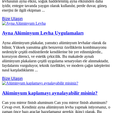
levhasının ayna etkisi, soğuk haddelenmiş ayna etkisinden daha
iyidir, entegre tavanda yaygın olarak kullanılır, perde duvar, güneş
enerjisi ile ilgili ekipman ...
Bize Ulaşın
Ayna Alüminyum Levha Uygulamaları
Ayna alüminyum plakalar, yansıtıcı alüminyum levhalar olarak da
bilinir, Yüksek yansıtma gibi benzersiz özelliklerin kombinasyonu
nedeniyle çeşitli endüstrilerde kendilerine bir yer edinmişlerdir.,
korozyon direnci, ve estetik çekicilik. Bu makalede aynalı
alüminyum plakaların çeşitli uygulama senaryoları ele alınmaktadır,
faydalarını vurguluyor, teknik özellikler, ve modern çağın taleplerini
nasıl karşıladıklarını ...
Bize Ulaşın
Alüminyum kaplamayı aynalayabilir misiniz?
Can you mirror finish aluminum Can you mirror finish aluminum
?
Cevap evet. Kendiniz ayna alüminyum levha yapmak istiyorsanız, o
zaman önce bazı araçlar hazırlamanız gerekir. ikinci olarak, Bu