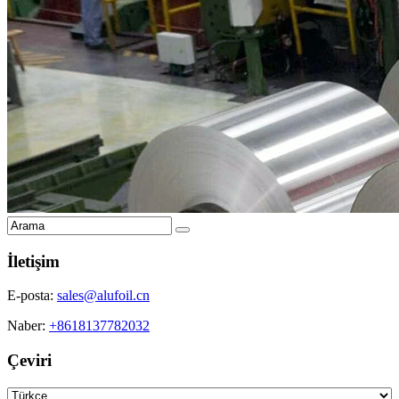
İletişim
E-posta:
sales@alufoil.cn
Naber:
+8618137782032
Çeviri