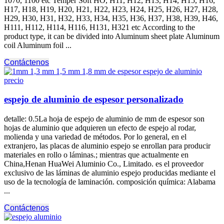
1070, 1100
etc Temper Soft HO
, H11, H12, H13, H14, H15, H16,
H17, H18, H19, H20, H21, H22, H23, H24, H25, H26, H27, H28,
H29, H30, H31, H32, H33, H34, H35, H36, H37, H38, H39, H46,
H111, H112, H114, H116, H131,
H321 etc According to the
product type
,
it can be divided into Aluminum sheet plate Aluminum
coil Aluminum foil
...
Contáctenos
espejo de aluminio de espesor personalizado
detalle: 0.5La hoja de espejo de aluminio de mm de espesor son
hojas de aluminio que adquieren un efecto de espejo al rodar,
molienda y una variedad de métodos. Por lo general, en el
extranjero, las placas de aluminio espejo se enrollan para producir
materiales en rollo o láminas.; mientras que actualmente en
China,Henan HuaWei Aluminio Co., Limitado. es el proveedor
exclusivo de las láminas de aluminio espejo producidas mediante el
uso de la tecnología de laminación. composición química: Alabama
...
Contáctenos