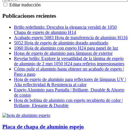
Editar traducción
Publicaciones recientes
Brillo redefinido: Descubra la elegancia versátil de 1050
Chapa de espejo de aluminio H14
Acabado espejo 5083 Hoja de transferencia de aluminio H116
5052 Hoja de espejo de aluminio dorado anodizado
1060 Hoja de aluminio con espejo H24 para panel de luz
Hojas de espejo de aluminio para lámparas de exterior
Revelar brillo: Explore la versatilidad de la lámina de espejo
de aluminio de 2 mm 1050 H24 para reflejos impresionantes
Cómo pulir el aluminio hasta obtener un acabado de espejo |
Paso a paso
Hoja de espejo de aluminio para reflectores de lámparas UV |
Alta reflectividad & Resistencia al calor
Espejo Aluminio para Pantalla | Brillante, Durable & Ahorro
de costos
Hoja de bobina de aluminio con espejo recubierto de color |
Brillante, Elegante & Durable
Placa de chapa de aluminio espejo