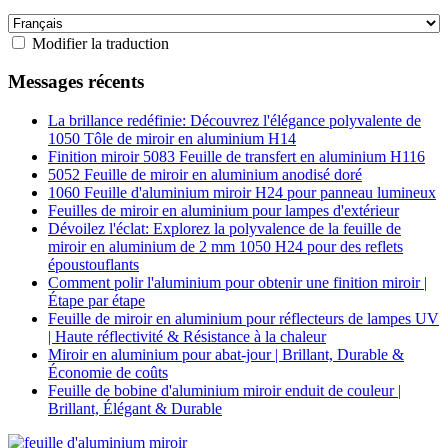
Modifier la traduction
Messages récents
La brillance redéfinie: Découvrez l'élégance polyvalente de
1050 Tôle de miroir en aluminium H14
Finition miroir 5083 Feuille de transfert en aluminium H116
5052 Feuille de miroir en aluminium anodisé doré
1060 Feuille d'aluminium miroir H24 pour panneau lumineux
Feuilles de miroir en aluminium pour lampes d'extérieur
Dévoilez l'éclat: Explorez la polyvalence de la feuille de
miroir en aluminium de 2 mm 1050 H24 pour des reflets
époustouflants
Comment polir l'aluminium pour obtenir une finition miroir |
Étape par étape
Feuille de miroir en aluminium pour réflecteurs de lampes UV
| Haute réflectivité & Résistance à la chaleur
Miroir en aluminium pour abat-jour | Brillant, Durable &
Économie de coûts
Feuille de bobine d'aluminium miroir enduit de couleur |
Brillant, Élégant & Durable