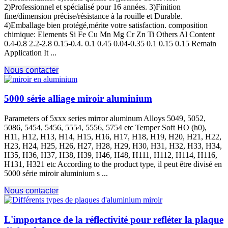
2)Professionnel et spécialisé pour 16 années. 3)Finition
fine/dimension précise/résistance à la rouille et Durable.
4)Emballage bien protégé,mérite votre satisfaction. composition
chimique:
Elements Si Fe Cu Mn Mg Cr Zn Ti Others Al Content
0.4-0.8 2.2-2.8 0.15-0.4. 0.1 0.45 0.04-0.35 0.1 0.15 0.15
Remain
Application It
...
Nous contacter
5000 série alliage miroir aluminium
Parameters of 5xxx series mirror aluminum Alloys
5049, 5052,
5086, 5454, 5456, 5554, 5556, 5754
etc Temper Soft HO
(h0),
H11, H12, H13, H14, H15, H16, H17, H18, H19, H20, H21, H22,
H23, H24, H25, H26, H27, H28, H29, H30, H31, H32, H33, H34,
H35, H36, H37, H38, H39, H46, H48, H111, H112, H114, H116,
H131,
H321 etc According to the product type
, il peut être divisé en
5000 série miroir aluminium s ...
Nous contacter
L'importance de la réflectivité pour refléter la plaque