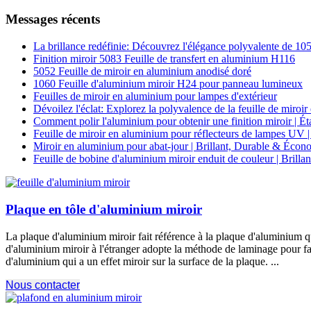
Messages récents
La brillance redéfinie: Découvrez l'élégance polyvalente de 1
Finition miroir 5083 Feuille de transfert en aluminium H116
5052 Feuille de miroir en aluminium anodisé doré
1060 Feuille d'aluminium miroir H24 pour panneau lumineux
Feuilles de miroir en aluminium pour lampes d'extérieur
Dévoilez l'éclat: Explorez la polyvalence de la feuille de mir
Comment polir l'aluminium pour obtenir une finition miroir | Ét
Feuille de miroir en aluminium pour réflecteurs de lampes UV | 
Miroir en aluminium pour abat-jour | Brillant, Durable & Écon
Feuille de bobine d'aluminium miroir enduit de couleur | Brilla
Plaque en tôle d'aluminium miroir
La plaque d'aluminium miroir fait référence à la plaque d'aluminium qui
d'aluminium miroir à l'étranger adopte la méthode de laminage pour fabr
d'aluminium qui a un effet miroir sur la surface de la plaque. ...
Nous contacter