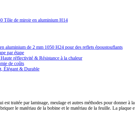
050 Tôle de miroir en aluminium H14
oir en aluminium de 2 mm 1050 H24 pour des reflets époustouflants
ape par étape
Haute réflectivité & Résistance à la chaleur
omie de coûts
nt, Élégant & Durable
 est traitée par laminage, meulage et autres méthodes pour donner à la s
iquer le matériau de la bobine et le matériau de la feuille. La plaque en