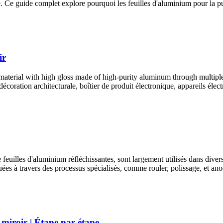
que. Ce guide complet explore pourquoi les feuilles d'aluminium pour la p
ir
material with high gloss made of high-purity aluminum through multipl
la décoration architecturale, boîtier de produit électronique, appareils él
euilles d'aluminium réfléchissantes, sont largement utilisés dans diverses
quées à travers des processus spécialisés, comme rouler, polissage, et anod
miroir | Étape par étape