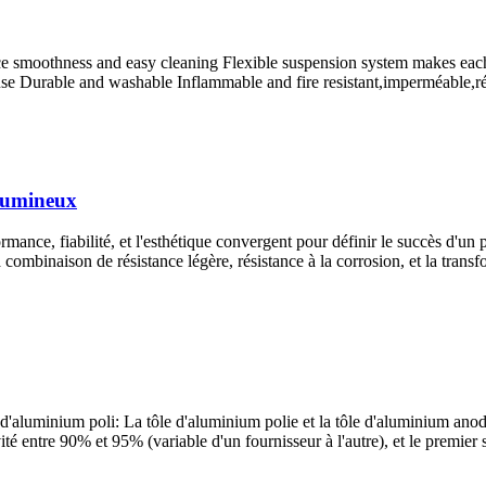
e smoothness and easy cleaning Flexible suspension system makes each c
use Durable and washable Inflammable and fire resistant
,imperméable,rés
lumineux
ormance, fiabilité, et l'esthétique convergent pour définir le succès d
ombinaison de résistance légère, résistance à la corrosion, et la transf
e d'aluminium poli: La tôle d'aluminium polie et la tôle d'aluminium anod
ité entre 90% et 95% (variable d'un fournisseur à l'autre), et le premier