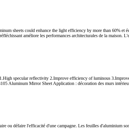
minum sheets could enhance the light efficiency by more than
60% et éco
et réfléchissant améliore les performances architecturales de la maison. 
1.
High specular reflectivity 2.Improve efficiency of luminous 3.Improv
 3105
Aluminum Mirror Sheet Application
: décoration des murs intérieur
ire ou défaire l'efficacité d'une campagne. Les feuilles d'aluminium s