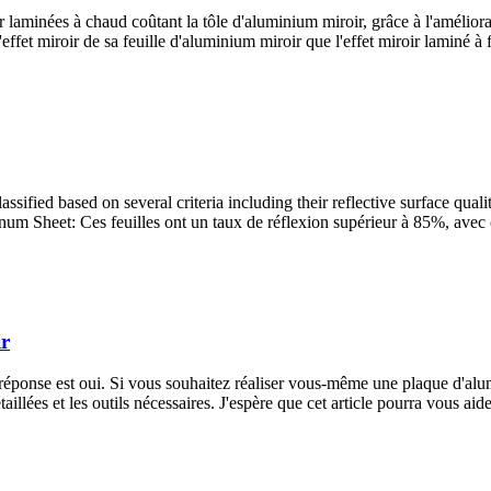
laminées à chaud coûtant la tôle d'aluminium miroir, grâce à l'améliorat
ffet miroir de sa feuille d'aluminium miroir que l'effet miroir laminé à f
sified based on several criteria including their reflective surface quali
inum Sheet
: Ces feuilles ont un taux de réflexion supérieur à 85%, avec
ir
réponse est oui. Si vous souhaitez réaliser vous-même une plaque d'alum
lées et les outils nécessaires. J'espère que cet article pourra vous aide