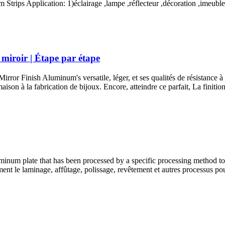
Strips Application
: 1)éclairage ,lampe ,réflecteur ,décoration ,imeuble
miroir | Étape par étape
Mirror Finish Aluminum's versatile
, léger, et ses qualités de résistance
maison à la fabrication de bijoux. Encore, atteindre ce parfait, La finit
minum plate that has been processed by a specific processing method to 
 le laminage, affûtage, polissage, revêtement et autres processus pour g