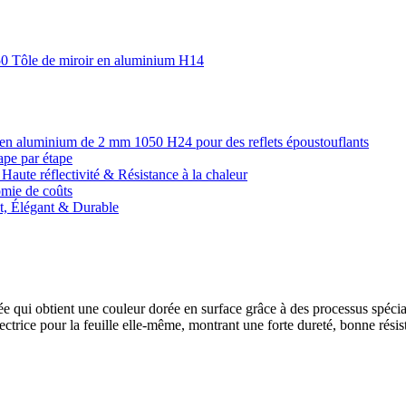
050 Tôle de miroir en aluminium H14
oir en aluminium de 2 mm 1050 H24 pour des reflets époustouflants
ape par étape
Haute réflectivité & Résistance à la chaleur
omie de coûts
nt, Élégant & Durable
e qui obtient une couleur dorée en surface grâce à des processus spéciaux
rice pour la feuille elle-même, montrant une forte dureté, bonne résista