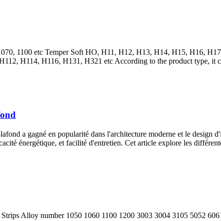
1070, 1100
etc Temper Soft HO
, H11, H12, H13, H14, H15, H16, H17
 H112, H114, H116, H131,
H321 etc According to the product type
,
it
fond
afond a gagné en popularité dans l'architecture moderne et le design d'in
acité énergétique, et facilité d'entretien. Cet article explore les différ
Strips Alloy number
1050 1060 1100 1200 3003 3004 3105 5052 606