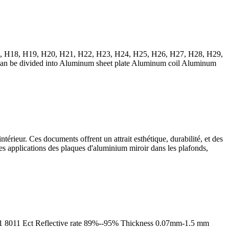
, H18, H19, H20, H21, H22, H23, H24, H25, H26, H27, H28, H29,
 can be divided into Aluminum sheet plate Aluminum coil Aluminum
térieur. Ces documents offrent un attrait esthétique, durabilité, et des
entes applications des plaques d'aluminium miroir dans les plafonds,
1 8011
Ect Reflective rate
89%--95%
Thickness 0.07mm-1.5 mm