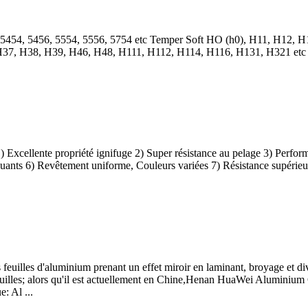
 5454, 5456, 5554, 5556, 5754
etc Temper Soft HO
(h0), H11, H12, H
H37, H38, H39, H46, H48, H111, H112, H114, H116, H131,
H321 etc 
 Excellente propriété ignifuge 2) Super résistance au pelage 3) Performa
uants 6) Revêtement uniforme, Couleurs variées 7) Résistance supérieure
 feuilles d'aluminium prenant un effet miroir en laminant, broyage et d
uilles; alors qu'il est actuellement en Chine,Henan HuaWei Aluminium Co
: Al ...