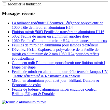
Modifier la traduction
Messages récents
La brillance redéfinie: Découvrez l'élégance polyvalente de
1050 Tôle de miroir en aluminium H14
Finition miroir 5083 Feuille de transfert en aluminium H116
5052 Feuille de miroir en aluminium anodisé doré
1060 Feuille d'aluminium miroir H24 pour panneau lumineux
Feuilles de miroir en aluminium pour lampes d'extérieur
Dévoilez l'éclat: Explorez la polyvalence de la feuille de
miroir en aluminium de 2 mm 1050 H24 pour des reflets
époustouflants
Comment polir l'aluminium pour obtenir une finition miroir |
Étape par étape
Feuille de miroir en aluminium pour réflecteurs de lampes UV
| Haute réflectivité & Résistance à la chaleur
Miroir en aluminium pour abat-jour | Brillant, Durable &
Économie de coûts
Feuille de bobine d'aluminium miroir enduit de couleur |
Brillant, Élégant & Durable