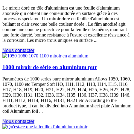
Le miroir doré en tôle d'aluminium est une feuille d'aluminium
anodisée qui obtient une couleur dorée en surface grâce à des
processus spéciaux.. Un miroir doré en feuille d'aluminium est
brillant et clair avec une belle couleur dorée.. Le film anodisé agit
comme une couche protectrice pour la feuille elle-même, montrant
une forte dureté, bonne résistance à l'usure et excellente résistance à
la corrosion. Les micro-trous uniques en surface ...
Nous contacter
1000 miroir de série en aluminium pur
Paramètres de 1000
series pure mirror aluminum Alloys
1050, 1060,
1070, 1100
etc Temper Soft HO
, H11, H12, H13, H14, H15, H16,
H17, H18, H19, H20, H21, H22, H23, H24, H25, H26, H27, H28,
H29, H30, H31, H32, H33, H34, H35, H36, H37, H38, H39, H46,
H111, H112, H114, H116, H131,
H321 etc According to the
product type
,
it can be divided into Aluminum sheet plate Aluminum
coil Aluminum foil
...
Nous contacter