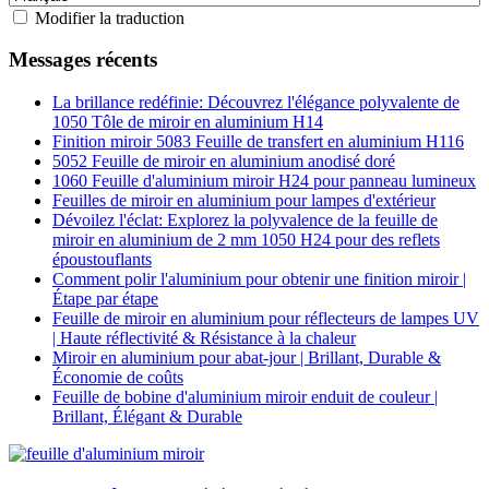
Modifier la traduction
Messages récents
La brillance redéfinie: Découvrez l'élégance polyvalente de
1050 Tôle de miroir en aluminium H14
Finition miroir 5083 Feuille de transfert en aluminium H116
5052 Feuille de miroir en aluminium anodisé doré
1060 Feuille d'aluminium miroir H24 pour panneau lumineux
Feuilles de miroir en aluminium pour lampes d'extérieur
Dévoilez l'éclat: Explorez la polyvalence de la feuille de
miroir en aluminium de 2 mm 1050 H24 pour des reflets
époustouflants
Comment polir l'aluminium pour obtenir une finition miroir |
Étape par étape
Feuille de miroir en aluminium pour réflecteurs de lampes UV
| Haute réflectivité & Résistance à la chaleur
Miroir en aluminium pour abat-jour | Brillant, Durable &
Économie de coûts
Feuille de bobine d'aluminium miroir enduit de couleur |
Brillant, Élégant & Durable