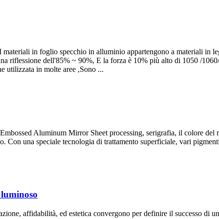
materiali in foglio specchio in alluminio appartengono a materiali in lega
una riflessione dell'85% ~ 90%, E la forza è 10% più alto di 1050 /1060
 utilizzata in molte aree ,Sono ...
 Embossed Aluminum Mirror Sheet processing
, serigrafia, il colore de
no. Con una speciale tecnologia di trattamento superficiale, vari pigmenti
o luminoso
tazione, affidabilità, ed estetica convergono per definire il successo di u