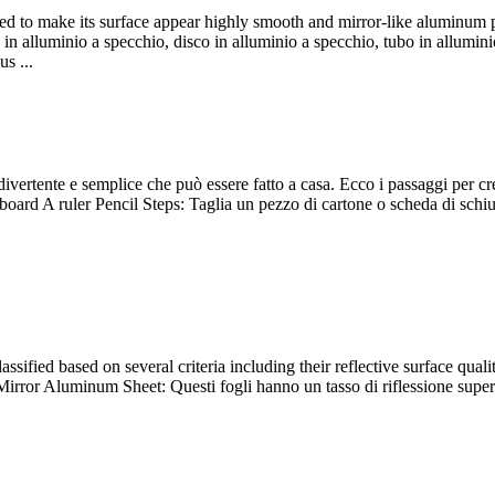
d to make its surface appear highly smooth and mirror-like aluminum 
in alluminio a specchio, disco in alluminio a specchio, tubo in alluminio 
s ...
divertente e semplice che può essere fatto a casa. Ecco i passaggi per cr
 board A ruler Pencil Steps
: Taglia un pezzo di cartone o scheda di schiu
sified based on several criteria including their reflective surface quali
 Mirror Aluminum Sheet
: Questi fogli hanno un tasso di riflessione sup