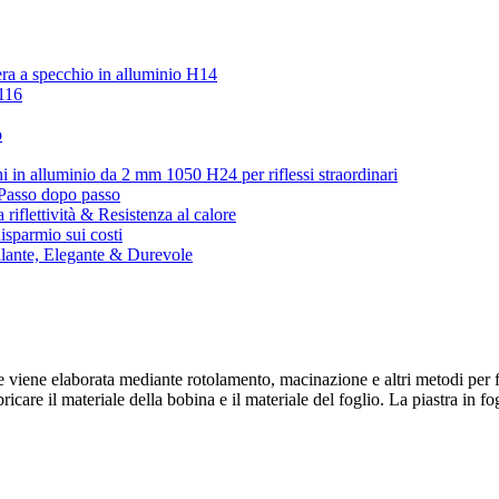
iera a specchio in alluminio H14
H116
o
cchi in alluminio da 2 mm 1050 H24 per riflessi straordinari
| Passo dopo passo
 riflettività & Resistenza al calore
sparmio sui costi
rillante, Elegante & Durevole
che viene elaborata mediante rotolamento, macinazione e altri metodi per fa
care il materiale della bobina e il materiale del foglio. La piastra in fog