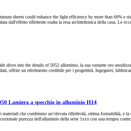
minum sheets could enhance the light efficiency by more than
60% e risp
ata dall'effetto riflettente esalta la resa architettonica della casa. Le ecc
 dives into the details of
5052 alluminio, la sua variante oro anodizzato
ti, offrire un riferimento credibile per i progettisti, Ingegneri, fabbri
i 1050 Lamiera a specchio in alluminio H14
di materiali che combinino un’elevata riflettività, ottima formabilità, e l
zionale purezza dell'alluminio della serie 1xxx con una tempra controlla