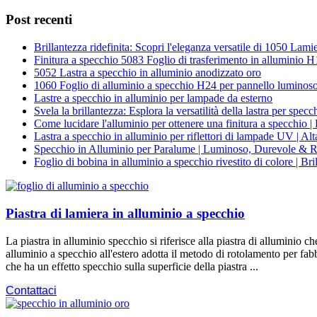
Post recenti
Brillantezza ridefinita: Scopri l'eleganza versatile di 1050 Lam
Finitura a specchio 5083 Foglio di trasferimento in alluminio 
5052 Lastra a specchio in alluminio anodizzato oro
1060 Foglio di alluminio a specchio H24 per pannello luminos
Lastre a specchio in alluminio per lampade da esterno
Svela la brillantezza: Esplora la versatilità della lastra per spe
Come lucidare l'alluminio per ottenere una finitura a specchio 
Lastra a specchio in alluminio per riflettori di lampade UV | Alta
Specchio in Alluminio per Paralume | Luminoso, Durevole & Ri
Foglio di bobina in alluminio a specchio rivestito di colore | B
Piastra di lamiera in alluminio a specchio
La piastra in alluminio specchio si riferisce alla piastra di alluminio 
alluminio a specchio all'estero adotta il metodo di rotolamento per fabbri
che ha un effetto specchio sulla superficie della piastra ...
Contattaci