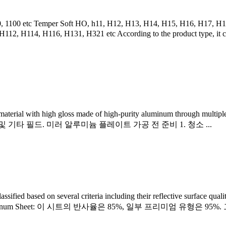
0, 1100
etc Temper Soft HO
, h11, H12, H13, H14, H15, H16, H17, H
 H112, H114, H116, H131,
H321 etc According to the product type
,
it
material with high gloss made of high-purity aluminum through multipl
 기타 필드. 미러 알루미늄 플레이트 가공 전 준비 1. 청소 ...
sified based on several criteria including their reflective surface quali
inum Sheet
: 이 시트의 반사율은 85%, 일부 프리미엄 유형은 95%. 그