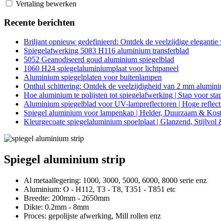
Vertaling bewerken
Recente berichten
Briljant opnieuw gedefinieerd: Ontdek de veelzijdige eleganti
Spiegelafwerking 5083 H116 aluminium transferblad
5052 Geanodiseerd goud aluminium spiegelblad
1060 H24 spiegelaluminiumplaat voor lichtpaneel
Aluminium spiegelplaten voor buitenlampen
Onthul schittering: Ontdek de veelzijdigheid van 2 mm alumini
Hoe aluminium te polijsten tot spiegelafwerking | Stap voor sta
Aluminium spiegelblad voor UV-lampreflectoren | Hoge reflecti
Spiegel aluminium voor lampenkap | Helder, Duurzaam & Kos
Kleurgecoate spiegelaluminium spoelplaat | Glanzend, Stijlvo
Spiegel aluminium strip
Al metaallegering: 1000, 3000, 5000, 6000, 8000 serie enz
Aluminium: O - H112, T3 - T8, T351 - T851 etc
Breedte: 200mm - 2650mm
Dikte: 0.2mm - 8mm
Proces: gepolijste afwerking, Mill rollen enz