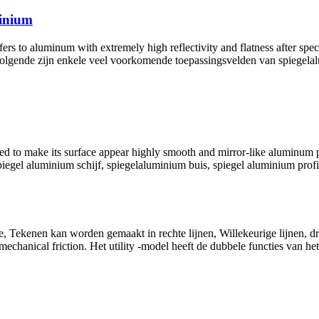
minium
 to aluminum with extremely high reflectivity and flatness after spec
volgende zijn enkele veel voorkomende toepassingsvelden van spiegelalu
d to make its surface appear highly smooth and mirror-like aluminum 
spiegel aluminium schijf, spiegelaluminium buis, spiegel aluminium profi
, Tekenen kan worden gemaakt in rechte lijnen, Willekeurige lijnen, d
 mechanical friction
. Het utility -model heeft de dubbele functies van h