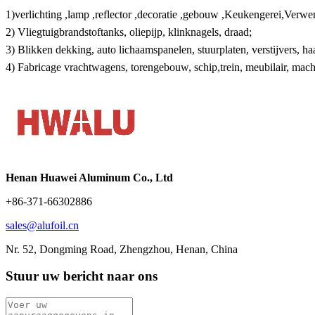
1)verlichting ,lamp ,reflector ,decoratie ,gebouw ,Keukengerei,Verw
2) Vliegtuigbrandstoftanks, oliepijp, klinknagels, draad;
3) Blikken dekking, auto lichaamspanelen, stuurplaten, verstijvers, 
4) Fabricage vrachtwagens, torengebouw, schip,trein, meubilair, mac
Henan Huawei Aluminum Co., Ltd
+86-371-66302886
sales@alufoil.cn
Nr. 52, Dongming Road, Zhengzhou, Henan, China
Stuur uw bericht naar ons