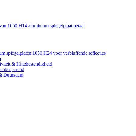
e van 1050 H14 aluminium spiegelplaatmetaal
um spiegelplaten 1050 H24 voor verbluffende reflecties
p
viteit & Hittebestendigheid
tenbesparend
l & Duurzaam