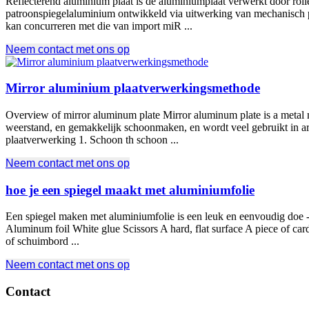
Reflecterend aluminium plaat is de aluminiumplaat verwerkt door rolle
patroonspiegelaluminium ontwikkeld via uitwerking van mechanisch poli
kan concurreren met die van import miR ...
Neem contact met ons op
Mirror aluminium plaatverwerkingsmethode
Overview of mirror aluminum plate Mirror aluminum plate is a metal 
weerstand, en gemakkelijk schoonmaken, en wordt veel gebruikt in arc
plaatverwerking 1. Schoon th schoon ...
Neem contact met ons op
hoe je een spiegel maakt met aluminiumfolie
Een spiegel maken met aluminiumfolie is een leuk en eenvoudig doe -h
Aluminum foil White glue Scissors A hard
,
flat surface A piece of ca
of schuimbord ...
Neem contact met ons op
Contact