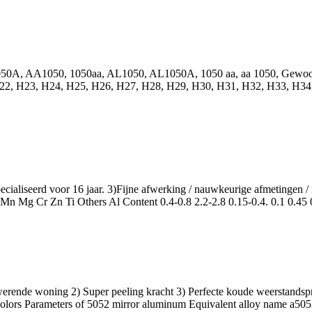
050A, AA1050, 1050aa, AL1050, AL1050A, 1050 aa, aa 1050, Gewo
22, H23, H24, H25, H26, H27, H28, H29, H30, H31, H32, H33, H34
especialiseerd voor 16 jaar. 3)Fijne afwerking / nauwkeurige afmeting
 Mn Mg Cr Zn Ti Others Al Content
0.4-0.8 2.2-2.8 0.15-0.4. 0.1 0.45
rende woning 2) Super peeling kracht 3) Perfecte koude weerstandspres
colors Parameters of
5052
mirror aluminum Equivalent alloy name a50