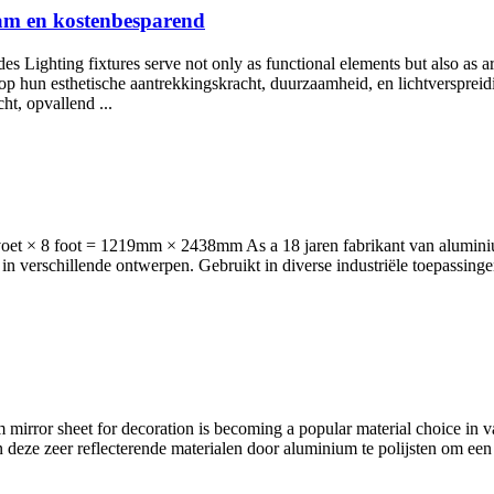
am en kostenbesparend
ighting fixtures serve not only as functional elements but also as arti
op hun esthetische aantrekkingskracht, duurzaamheid, en lichtverspreid
ht, opvallend ...
voet × 8
foot = 1219mm × 2438mm As a
18 jaren fabrikant van alumini
in verschillende ontwerpen. Gebruikt in diverse industriële toepassinge
irror sheet for decoration is becoming a popular material choice in va
deze zeer reflecterende materialen door aluminium te polijsten om een ​