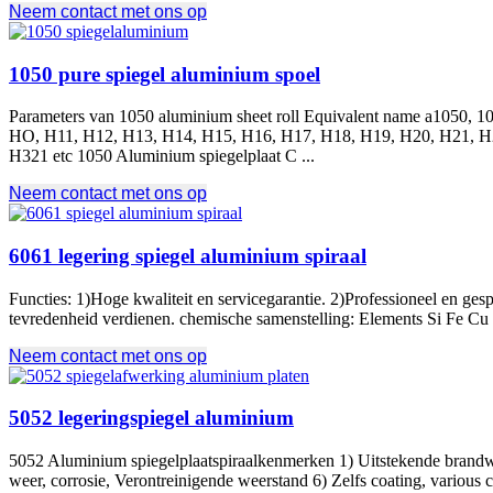
Neem contact met ons op
1050 pure spiegel aluminium spoel
Parameters van 1050
aluminium sheet roll Equivalent name a1050
, 1
HO
, H11, H12, H13, H14, H15, H16, H17, H18, H19, H20, H21, H
H321 etc 1050 Aluminium spiegelplaat C ...
Neem contact met ons op
6061 legering spiegel aluminium spiraal
Functies: 1)Hoge kwaliteit en servicegarantie. 2)Professioneel en g
tevredenheid verdienen. chemische samenstelling:
Elements Si Fe Cu
Neem contact met ons op
5052 legeringspiegel aluminium
5052 Aluminium spiegelplaatspiraalkenmerken 1) Uitstekende brandwe
weer, corrosie, Verontreinigende weerstand 6) Zelfs coating,
various 