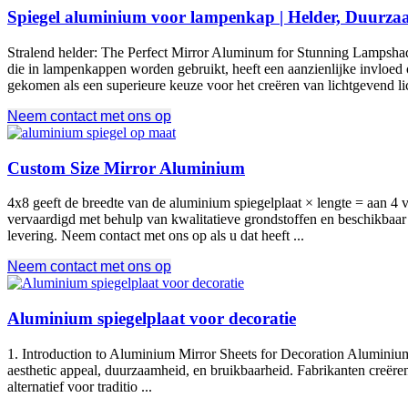
Spiegel aluminium voor lampenkap | Helder, Duurza
Stralend helder:
The Perfect Mirror Aluminum for Stunning Lampshades L
die in lampenkappen worden gebruikt, heeft een aanzienlijke invloed 
gekomen als een superieure keuze voor het creëren van lichtgevend lic
Neem contact met ons op
Custom Size Mirror Aluminium
4x8 geeft de breedte van de aluminium spiegelplaat × lengte = aan 4 
vervaardigd met behulp van kwalitatieve grondstoffen en beschikbaar 
levering. Neem contact met ons op als u dat heeft ...
Neem contact met ons op
Aluminium spiegelplaat voor decoratie
1.
Introduction to Aluminium Mirror Sheets for Decoration Aluminium m
aesthetic appeal
, duurzaamheid, en bruikbaarheid. Fabrikanten creëren 
alternatief voor traditio ...