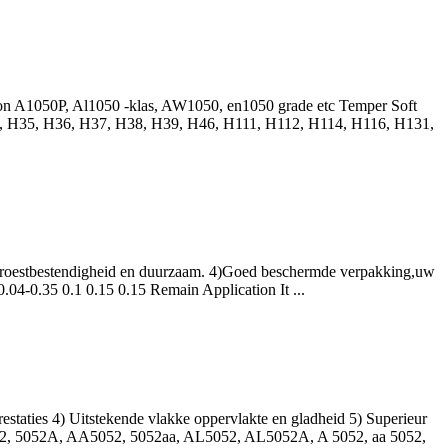
on A1050P, Al1050 -klas, AW1050,
en1050 grade etc Temper Soft
, H35, H36, H37, H38, H39, H46, H111, H112, H114, H116, H131,
en / roestbestendigheid en duurzaam. 4)Goed beschermde verpakking,uw
 0.04-0.35 0.1 0.15 0.15
Remain Application It
...
taties 4) Uitstekende vlakke oppervlakte en gladheid 5) Superieur
52
, 5052A, AA5052, 5052aa, AL5052, AL5052A, A 5052, aa 5052,