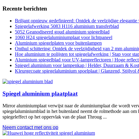
Recente berichten
Briljant opnieuw gedefinieerd: Ontdek de veelzijdige eleganti
Spiegelafwerking 5083 H116 aluminium transferblad
5052 Geanodiseerd goud aluminium spiegelblad
1060 H24 spiegelaluminiumplaat voor lichtpaneel
Aluminium spiegelplaten voor buitenlampen
Onthul schittering: Ontdek de veelzijdigheid van 2 mm alumini
Hoe aluminium te polijsten tot spiegelafwerking | Stap voor sta
Aluminium spiegelblad voor UV-lampreflectoren | Hoge reflecti
Spiegel aluminium voor lampenkap | Helder, Duurzaam & Kos
Kleurgecoate spiegelaluminium spoelplaat | Glanzend, Stijlvo
Spiegel aluminium plaatplaat
Mirror aluminiumplaat verwijst naar de aluminiumplaat die wordt verwe
spiegelaluminiumblad in het buitenland neemt de rolmethode aan om he
spiegeleffect op het oppervlak van de plaat Throug ...
Neem contact met ons op