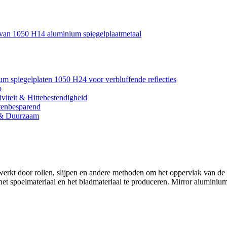
e van 1050 H14 aluminium spiegelplaatmetaal
um spiegelplaten 1050 H24 voor verbluffende reflecties
p
viteit & Hittebestendigheid
tenbesparend
l & Duurzaam
rkt door rollen, slijpen en andere methoden om het oppervlak van de pl
t spoelmateriaal en het bladmateriaal te produceren. Mirror aluminium 