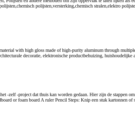
n, Polijsten en andere methoden om zijn oppervlak te laten lijken als e
jsten,chemisch polijsten,versterking,chemisch stralen,elektro polijste
material with high gloss made of high-purity aluminum through multipl
hitecturale decoratie, elektronische productbehuizing, huishoudelijke
et -zelf -project dat thuis kan worden gedaan. Hier zijn de stappen om
rdboard or foam board A ruler Pencil Steps
: Knip een stuk kartonnen of 