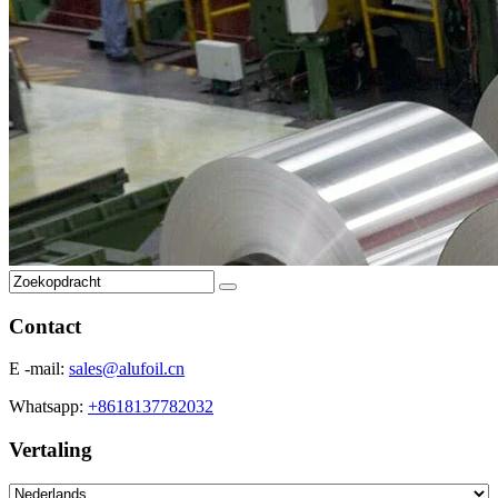
Contact
E -mail:
sales@alufoil.cn
Whatsapp:
+8618137782032
Vertaling