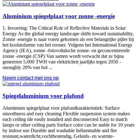
Aluminium spiegelplaat voor zonne -energie
1. Invoering:
The Critical Role of Reflective Materials in Solar
Energy As the global energy landscape shifts toward sustainability
,
Zonne -energie is naar voren gekomen als een belangrijke pijler bij
het koolstofarme van het rooster. Volgens het International Energy
Agency (IEA), zonne -fotovoltaïsche zonne- en geconcentreerde
zonne -energie (CSP) Van samen wordt verwacht dat ze bijna
genereren 5,000 TWH van elektriciteit jaarlijks tegen 2050 -
onoughly 20% van bol ...
Neem contact met ons op
Spiegelaluminium voor plafond
Aluminium spiegelplaat voor plafondkarakteristiek:
Surface
smoothness and easy cleaning Flexible suspension system makes
each ceiling tile easily installed and disconnected Easy to match
lamps or other ceiling parts Surface color can be stable for
10
years
by indoor use Durable and washable Inflammable and fire
resistant
,waterdicht,vochtbestendig, Geluids- en warmte-