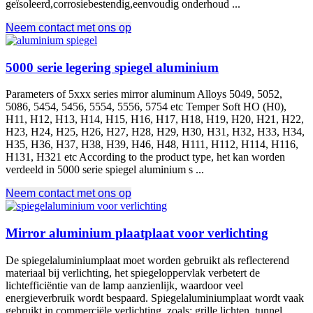
geïsoleerd,corrosiebestendig,eenvoudig onderhoud ...
Neem contact met ons op
5000 serie legering spiegel aluminium
Parameters of 5xxx series mirror aluminum Alloys
5049, 5052,
5086, 5454, 5456, 5554, 5556, 5754
etc Temper Soft HO
(H0),
H11, H12, H13, H14, H15, H16, H17, H18, H19, H20, H21, H22,
H23, H24, H25, H26, H27, H28, H29, H30, H31, H32, H33, H34,
H35, H36, H37, H38, H39, H46, H48, H111, H112, H114, H116,
H131,
H321 etc According to the product type
, het kan worden
verdeeld in 5000 serie spiegel aluminium s ...
Neem contact met ons op
Mirror aluminium plaatplaat voor verlichting
De spiegelaluminiumplaat moet worden gebruikt als reflecterend
materiaal bij verlichting, het spiegeloppervlak verbetert de
lichtefficiëntie van de lamp aanzienlijk, waardoor veel
energieverbruik wordt bespaard. Spiegelaluminiumplaat wordt vaak
gebruikt in commerciële verlichting, zoals: grille lichten, tunnel