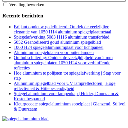
Vertaling bewerken
Recente berichten
Briljant opnieuw gedefinieerd: Ontdek de veelzijdige
elegantie van 1050 H14 aluminium spiegelplaatmetaal
Spiegelafwerking 5083 H116 aluminium transferblad
5052 Geanodiseerd goud aluminium spiegelblad
1060 H24 spiegelaluminiumplaat voor lichtpaneel
Aluminium spiegelplaten voor buitenlampen
Onthul schittering: Ontdek de veelzijdigheid van 2 mm
aluminium spiegelplaten 1050 H24 voor verbluffende
reflecties
Hoe aluminium te polijsten tot spiegelafwerking | Stap voor
stap
Aluminium spiegelblad voor UV-lampreflectoren | Hoge
reflectiviteit & Hittebestendigheid
Spiegel aluminium voor lampenkap | Helder, Duurzaam &
Kostenbesparend
Kleurgecoate spiegelaluminium spoelplaat | Glanzend, Stijlvol
& Duurzaam