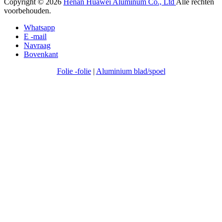
Copyright © 2026
Henan Huawei Aluminum Co., Ltd
Alle rechten
voorbehouden.
Whatsapp
E -mail
Navraag
Bovenkant
Folie -folie
|
Aluminium blad/spoel