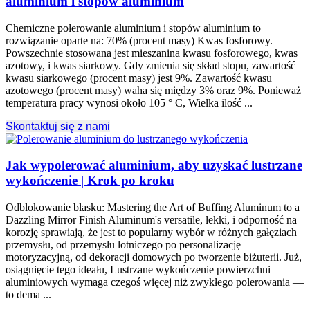
aluminium i stopów aluminium
Chemiczne polerowanie aluminium i stopów aluminium to
rozwiązanie oparte na: 70% (procent masy) Kwas fosforowy.
Powszechnie stosowana jest mieszanina kwasu fosforowego, kwas
azotowy, i kwas siarkowy. Gdy zmienia się skład stopu, zawartość
kwasu siarkowego (procent masy) jest 9%. Zawartość kwasu
azotowego (procent masy) waha się między 3% oraz 9%. Ponieważ
temperatura pracy wynosi około 105 ° C, Wielka ilość ...
Skontaktuj się z nami
Jak wypolerować aluminium, aby uzyskać lustrzane
wykończenie | Krok po kroku
Odblokowanie blasku:
Mastering the Art of Buffing Aluminum to a
Dazzling Mirror Finish Aluminum's versatile
, lekki, i odporność na
korozję sprawiają, że jest to popularny wybór w różnych gałęziach
przemysłu, od przemysłu lotniczego po personalizację
motoryzacyjną, od dekoracji domowych po tworzenie biżuterii. Już,
osiągnięcie tego ideału, Lustrzane wykończenie powierzchni
aluminiowych wymaga czegoś więcej niż zwykłego polerowania —
to dema ...