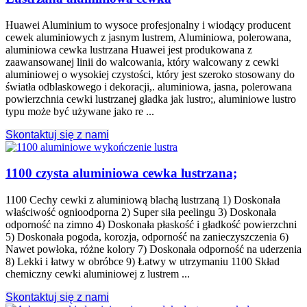
Huawei Aluminium to wysoce profesjonalny i wiodący producent
cewek aluminiowych z jasnym lustrem, Aluminiowa, polerowana,
aluminiowa cewka lustrzana Huawei jest produkowana z
zaawansowanej linii do walcowania, który walcowany z cewki
aluminiowej o wysokiej czystości, który jest szeroko stosowany do
światła odblaskowego i dekoracji,. aluminiowa, jasna, polerowana
powierzchnia cewki lustrzanej gładka jak lustro;, aluminiowe lustro
typu może być używane jako re ...
Skontaktuj się z nami
1100 czysta aluminiowa cewka lustrzana;
1100 Cechy cewki z aluminiową blachą lustrzaną 1) Doskonała
właściwość ognioodporna 2) Super siła peelingu 3) Doskonała
odporność na zimno 4) Doskonała płaskość i gładkość powierzchni
5) Doskonała pogoda, korozja, odporność na zanieczyszczenia 6)
Nawet powłoka, różne kolory 7) Doskonała odporność na uderzenia
8) Lekki i łatwy w obróbce 9) Łatwy w utrzymaniu 1100 Skład
chemiczny cewki aluminiowej z lustrem ...
Skontaktuj się z nami