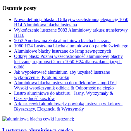
Ostatnie posty
Nowa definicja blasku: Odkryj wszechstronną elegancję 1050
H14 Aluminiowa blacha lustrzana
Wykończenie lustrzane 5083 Aluminiowy arkusz transferowy
H116
5052 Anodowana złota aluminiowa blacha lustrzana
1060 H24 Lustrzana blacha aluminiowa do panelu świetlnego
Aluminiowe blachy lustrzane do lamp zewnętrznych
Odkryj blask: Poznaj wszechstronność aluminiowej blachy
lustrzanej o grubości 2 mm 1050 H24 dla oszałamiających
odbić
Jak wypolerować aluminium, aby uzyskać lustrzane
wykończenie | Krok po kroku
Aluminiowa blacha lustrzana do reflektorów lamp UV |
Wysoki współczynnik odbicia & Odporność na ciepło
Lustro aluminiowe do abażuru | Jasny, Wytrzymały &
Oszczędność kosztów
Arkusz cewki aluminiowej z powłoką lustrzaną w kolorze |
Błyszczący, Elegancki & Wytrzymały
Lustrzana aluminiowa cewka