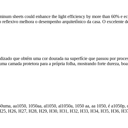
minum sheets could enhance the light efficiency by more than
60% e eco
ito reflexivo melhora o desempenho arquitetônico da casa. O excelente 
izado que obtém uma cor dourada na superfície que passou por process
a camada protetora para a própria folha, mostrando forte dureza, boa r
50uma, aa1050, 1050aa, al1050, al1050a, 1050 aa, aa 1050, é a1050p,
25, H26, H27, H28, H29, H30, H31, H32, H33, H34, H35, H36, H37