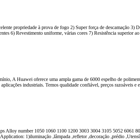
celente propriedade à prova de fogo 2) Super força de descamação 3) De
luentes 6) Revestimento uniforme, várias cores 7) Resistência superior a
umínio, A Huawei oferece uma ampla gama de 6000 espelho de polimento
as aplicações industriais. Temos qualidade confiável, preços razoáveis ​
ps Alloy number
1050 1060 1100 1200 3003 3004 3105 5052 6061 8
Application
: 1)iluminação ,lâmpada ,refletor ,decoração ,prédio ,Uten