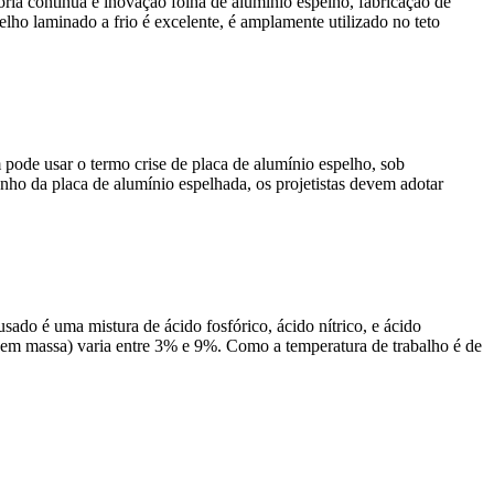
ria contínua e inovação folha de alumínio espelho, fabricação de
elho laminado a frio é excelente, é amplamente utilizado no teto
 pode usar o termo crise de placa de alumínio espelho, sob
enho da placa de alumínio espelhada, os projetistas devem adotar
do é uma mistura de ácido fosfórico, ácido nítrico, e ácido
 em massa) varia entre 3% e 9%. Como a temperatura de trabalho é de