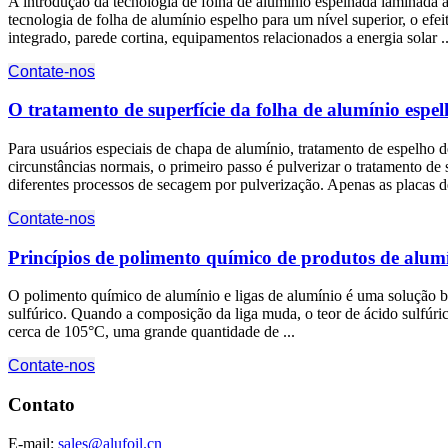
A introdução da tecnologia de folha de alumínio espelhada laminada a
tecnologia de folha de alumínio espelho para um nível superior, o efei
integrado, parede cortina, equipamentos relacionados a energia solar ..
Contate-nos
O tratamento de superfície da folha de alumínio espe
Para usuários especiais de chapa de alumínio, tratamento de espelho 
circunstâncias normais, o primeiro passo é pulverizar o tratamento de
diferentes processos de secagem por pulverização. Apenas as placas 
Contate-nos
Princípios de polimento químico de produtos de alumí
O polimento químico de alumínio e ligas de alumínio é uma solução 
sulfúrico. Quando a composição da liga muda, o teor de ácido sulfúr
cerca de 105°C, uma grande quantidade de ...
Contate-nos
Contato
E-mail:
sales@alufoil.cn