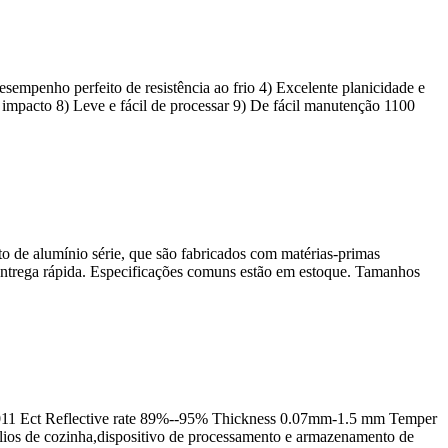
sempenho perfeito de resistência ao frio 4) Excelente planicidade e
o impacto 8) Leve e fácil de processar 9) De fácil manutenção 1100
 de alumínio série, que são fabricados com matérias-primas
​e entrega rápida. Especificações comuns estão em estoque. Tamanhos
011
Ect Reflective rate
89%--95%
Thickness 0.07mm-1.5 mm Temper
sílios de cozinha,dispositivo de processamento e armazenamento de