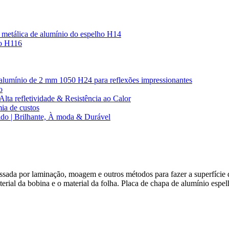
a metálica de alumínio do espelho H14
io H116
de alumínio de 2 mm 1050 H24 para reflexões impressionantes
o
Alta refletividade & Resistência ao Calor
ia de custos
ido | Brilhante, À moda & Durável
ssada por laminação, moagem e outros métodos para fazer a superfície d
erial da bobina e o material da folha. Placa de chapa de alumínio espe