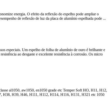
nomize energia. O efeito da reflexão do espelho pode ampliar o
desempenho de reflexão de luz da placa de alumínio espelhada pode ...
os especiais. Um espelho de folha de alumínio de ouro é brilhante e
esistência ao desgaste e excelente resistência à corrosão. Os micro
 classe al1050, aw1050,
en1050 grade etc Temper Soft HO
, H11, H12,
, H38, H39, H46, H111, H112, H114, H116, H131, H321 etc 1050