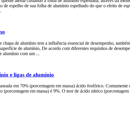
 quente alemã custando a folha de alumínio espelhada, através da melho
to de espelho de sua folha de alumínio espelhado do que o efeito de esp
.
lho
de chapa de alumínio tem a influência essencial de desempenho, também
 superfície de alumínio, De acordo com diferentes requisitos de desemp
de alumínio com um ...
nio e ligas de alumínio
baseada em 70% (porcentagem em massa) ácido fosfórico. Comumente usa
ico (porcentagem em massa) é 9%. O teor de ácido nítrico (porcentagem