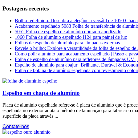
Postagens recentes
Brilho redefinido: Descubra a elegância versátil de 1050 Chap
Acabamento espelhado 5083 Folha de transferência de alumín
5052 Folha de espelho de alumínio dourado anodizado
1060 Folha de alumínio espelhado H24 para painel de luz
Folhas de espelho de alumínio para lâmpadas externas
Revele o brilho: Explore a versatilidade da folha de espelho 
Como polir alumínio para acabamento espelhado | Passo a pass
Folha de espelho de alumínio para refletores de lâmpadas UV | 
Espelho de alumínio para abajur | Brilhante, Durável & Econom
Folha de bobina de alumínio espelhada com revestimento color
Espelho em chapa de alumínio
Placa de alumínio espelhada refere-se à placa de alumínio que é proce
espelhada no exterior adota o método de laminação para fabricar o mat
superfície da placa através ...
Contate-nos