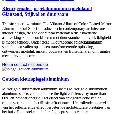
Kleurgecoate spiegelaluminium spoelplaat |
Glanzend, Stijlvol en duurzaam
Transformeer uw ruimte:
The Vibrant Allure of Color Coated Mirror
Aluminum Coil Sheet Introduction In contemporary architecture and
interior design
, de zoektocht naar materialen die esthetische
aantrekkingskracht combineren met duurzaamheid en veelzijdigheid
is meedogenloos. Onder deze, Kleurgecoate spiegelaluminium
spiraalplaten vallen op als een transformerende oplossing,
ontwerpers mogelijk maken, bouwers, en huiseigenaren om ruimtes
mee te revolutioneren ...
Neem contact met ons op
Gouden kleurspiegel aluminium
Mirror gold sublimation aluminum sheets Mirror gold sublimation
aluminum sheets could enhance the light efficiency by more than
60% en bespaar energie. Het effect van spiegelreflectie kan de
ruimte vergroten en het illusie -effect tonen. Het rollende oppervlak
van het reflecterende effect verbetert de architecturale prestaties van
het huis. De uitstekende lichtreflectieprestaties van de