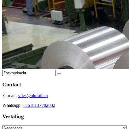
Contact
E -mail:
sales@alufoil.cn
Whatsapp:
+8618137782032
Vertaling