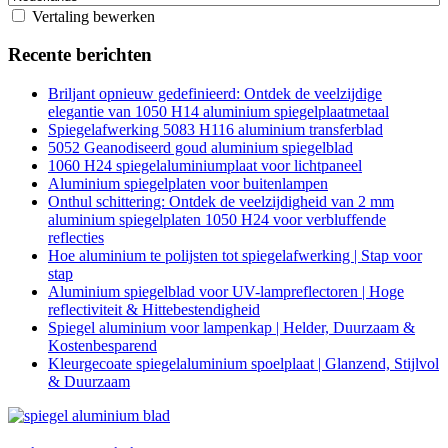
Vertaling bewerken
Recente berichten
Briljant opnieuw gedefinieerd: Ontdek de veelzijdige
elegantie van 1050 H14 aluminium spiegelplaatmetaal
Spiegelafwerking 5083 H116 aluminium transferblad
5052 Geanodiseerd goud aluminium spiegelblad
1060 H24 spiegelaluminiumplaat voor lichtpaneel
Aluminium spiegelplaten voor buitenlampen
Onthul schittering: Ontdek de veelzijdigheid van 2 mm
aluminium spiegelplaten 1050 H24 voor verbluffende
reflecties
Hoe aluminium te polijsten tot spiegelafwerking | Stap voor
stap
Aluminium spiegelblad voor UV-lampreflectoren | Hoge
reflectiviteit & Hittebestendigheid
Spiegel aluminium voor lampenkap | Helder, Duurzaam &
Kostenbesparend
Kleurgecoate spiegelaluminium spoelplaat | Glanzend, Stijlvol
& Duurzaam