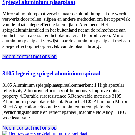
Spiegel aluminium plaatplaat
Mirror aluminiumplaat verwijst naar de aluminiumplaat die wordt
verwerkt door rollen, slijpen en andere methoden om het oppervlak
van de plaat spiegeleffect te laten lijken. Algemeen, Het
spiegelaluminiumblad in het buitenland neemt de rolmethode aan
om het spoelmateriaal en het bladmateriaal te produceren. Mirror
aluminium plaatplaat verwijst naar de aluminium plaatplaat met een
spiegeleffect op het oppervlak van de plaat Throug ...
Neem contact met ons op
3105 legering spiegel aluminium spiraal
3105 Aluminium spiegelplaatspiraalkenmerken: 1.
High specular
reflectivity 2.Improve efficiency of luminous 3.Improve optical
property 4.Durable rust resistance 5.Renewable materials
3105
Aluminium spiegelbladroldetail: Product : 3105
Aluminum Mirror
Sheet Application
: decoratie van binnenmuren ,plafonds
,verlichtingsindustrie en reflectiepaneel ,
machine etc Alloy
: 3105
woedeaanval : ...
Neem contact met ons op